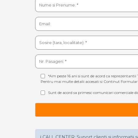
*Am peste 16 ani si sunt de acord ca reprezentantii 
Pentru mai multe detalii accesati si
Continut Formular 
Sunt de acord sa primesc comunicari comerciale din
ℹ️ CALL CENTER: Suport clienti si informatii s