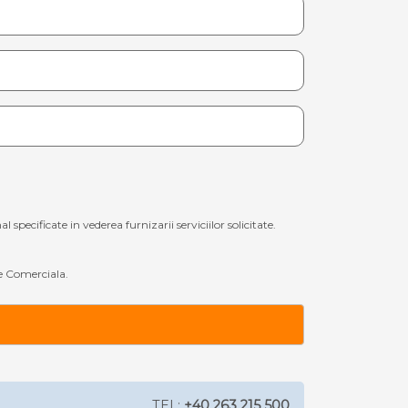
ecificate in vederea furnizarii serviciilor solicitate.
 Comerciala.
TEL:
+40 263 215 500