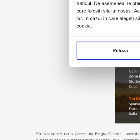
traficul. De asemenea, le ofer
care folosiți site-ul nostru. A
lor. În cazul în care alegeți 
cookie.
Refuza
*Cursele spre Austria, Germania, Belgia, Olanda, Luxembur
rugam sa apelati direct la agentiile Tabita Tour. Tarifele de