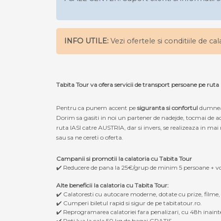
INFO UTILE:
Vezi ofertele si conditiile de ca
Tabita Tour va ofera servicii de transport persoane pe ruta 
Pentru ca punem accent pe
siguranta si confortul
dumneav
Dorim sa gasiti in noi un partener de nadejde, tocmai de ac
ruta IASI catre AUSTRIA, dar si invers, se realizeaza in mai 
sau sa ne cereti o oferta.
Campanii si promotii la calatoria cu Tabita Tour
✔️ Reducere de pana la 25€/grup de minim 5 persoane + v
Alte beneficii la calatoria cu Tabita Tour:
✔️ Calatoresti cu autocare moderne, dotate cu prize, filme
✔️ Cumperi biletul rapid si sigur de pe tabitatour.ro.
✔️ Reprogramarea calatoriei fara penalizari, cu 48h inaint
✔️ Poti lua la cala 50 kg de bagaj GRATIS.