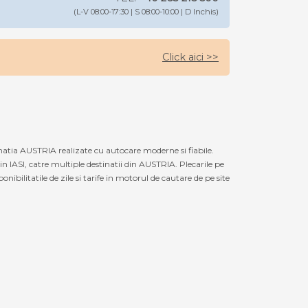
(L-V 08:00-17:30 | S 08:00-10:00 | D Inchis)
Click aici >>
natia AUSTRIA realizate cu autocare moderne si fiabile.
 IASI, catre multiple destinatii din AUSTRIA. Plecarile pe
ibilitatile de zile si tarife in motorul de cautare de pe site