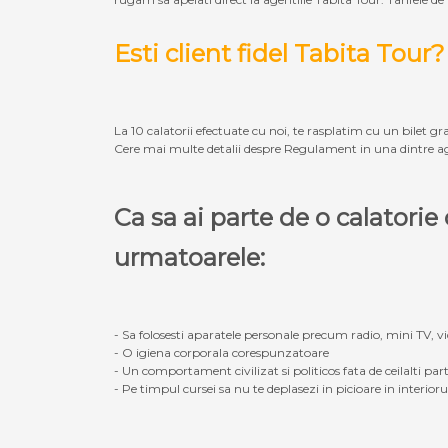
Esti client fidel Tabita Tour?
La 10 calatorii efectuate cu noi, te rasplatim cu un bilet gra
Cere mai multe detalii despre Regulament in una dintre ag
Ca sa ai parte de o calatori
urmatoarele:
- Sa folosesti aparatele personale precum radio, mini TV, vid
- O igiena corporala corespunzatoare
- Un comportament civilizat si politicos fata de ceilalti part
- Pe timpul cursei sa nu te deplasezi in picioare in interior