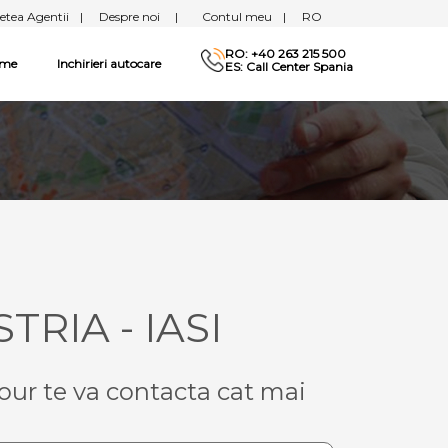
etea Agentii
|
Despre noi
|
Contul meu
|
RO
RO: +40 263 215 500
sme
Inchirieri autocare
ES: Call Center Spania
TRIA - IASI
our te va contacta cat mai