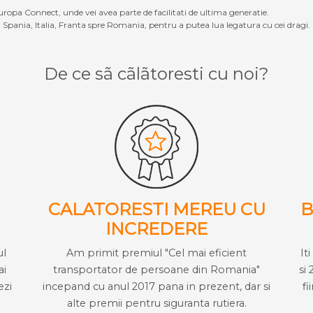
ropa Connect, unde vei avea parte de facilitati de ultima generatie.
Spania, Italia, Franta spre Romania, pentru a putea lua legatura cu cei dragi.
De ce sã cãlãtoresti cu noi?
CALATORESTI MEREU CU
B
INCREDERE
ul
Am primit premiul "Cel mai eficient
It
ai
transportator de persoane din Romania"
si 
ezi
incepand cu anul 2017 pana in prezent, dar si
fi
alte premii pentru siguranta rutiera.