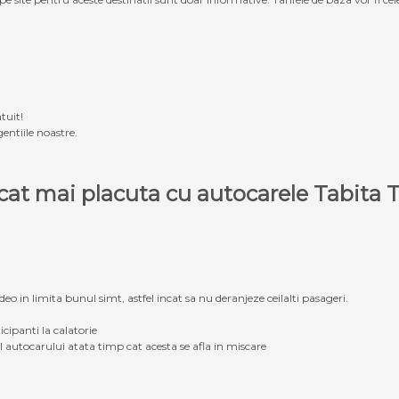
tuit!
entiile noastre.
e cat mai placuta cu autocarele Tabit
eo in limita bunul simt, astfel incat sa nu deranjeze ceilalti pasageri.
icipanti la calatorie
ul autocarului atata timp cat acesta se afla in miscare