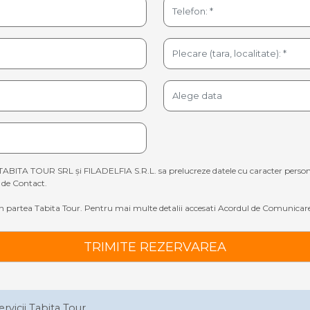
TABITA TOUR SRL și FILADELFIA S.R.L. sa prelucreze datele cu caracter personal sp
de Contact.
 partea Tabita Tour. Pentru mai multe detalii accesati
Acordul de Comunicare
TRIMITE REZERVAREA
ervicii Tabita Tour