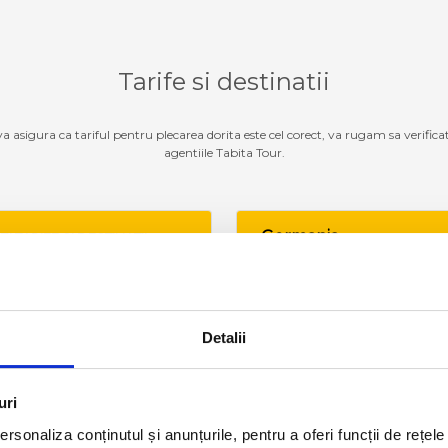
Tarife si destinatii
 va asigura ca tariful pentru plecarea dorita este cel corect, va rugam sa verifica
agentiile Tabita Tour.
Germania
ZI TARIFE SI DESTINATII
Luxemburg
ZI TARIFE SI DESTINATII
Detalii
Belgia
ZI TARIFE SI DESTINATII
uri
Olanda
ZI TARIFE SI DESTINATII
rsonaliza conținutul și anunțurile, pentru a oferi funcții de rețele