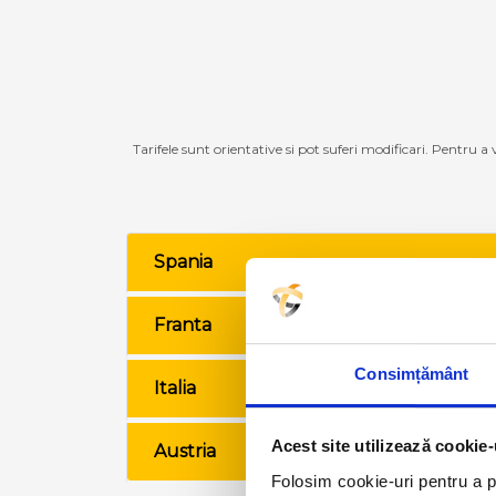
Tarifele sunt orientative si pot suferi modificari. Pentru a
Spania
VE
Franta
VE
Consimțământ
Italia
VE
Acest site utilizează cookie-
Austria
VE
Folosim cookie-uri pentru a pe