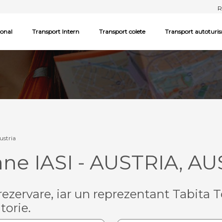
R
ional
Transport Intern
Transport colete
Transport autoturi
Austria
ne IASI - AUSTRIA, AUS
ezervare, iar un reprezentant Tabita T
torie.