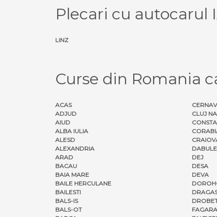
Plecari cu autocarul 
LINZ
Curse din Romania c
ACAS
CERNA
ADJUD
CLUJ N
AIUD
CONSTA
ALBA IULIA
CORABI
ALESD
CRAIOV
ALEXANDRIA
DABULE
ARAD
DEJ
BACAU
DESA
BAIA MARE
DEVA
BAILE HERCULANE
DOROH
BAILESTI
DRAGAS
BALS-IS
DROBET
BALS-OT
FAGARA