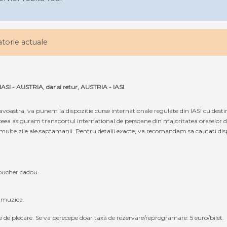
latorie actuale
IASI - AUSTRIA, dar si retur, AUSTRIA - IASI.
oastra, va punem la dispozitie curse internationale regulate din IASI cu desti
eea asiguram transportul international de persoane din majoritatea oraselor din
multe zile ale saptamanii. Pentru detalii exacte, va recomandam sa cautati dispon
oucher cadou.
, muzica.
e de plecare. Se va perecepe doar taxa de rezervare/reprogramare: 5 euro/bilet.