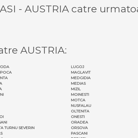
IASI - AUSTRIA catre urmatoa
atre AUSTRIA:
VODA
LUGOJ
APOCA
MAGLAVIT
NTA
MEDGIDIA
A
MEDIAS
A
MIZIL
NI
MOINESTI
MOTCA
NUSFALAU
OLTENITA
OI
ONESTI
ANI
ORADEA
A TURNU SEVERIN
ORSOVA
S
PASCANI