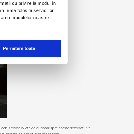
rmații cu privire la modul în
n urma folosirii serviciilor
lizarea modulelor noastre
Permitere toate
izitiona bilete de autocar spre aceste destinatii va
le furnizate de agentul de transport.