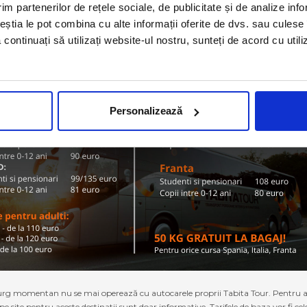
im partenerilor de rețele sociale, de publicitate și de analize info
ceștia le pot combina cu alte informații oferite de dvs. sau culese î
Conditii de calatorie si bagaje
să continuați să utilizați website-ul nostru, sunteți de acord cu uti
Personalizează
g momentan nu se mai operează cu autocarele proprii Tabita Tour. Pentru a ach
 pe site pentru aceste destinatii sunt doar informative. Tarifele de baza vor fi ce