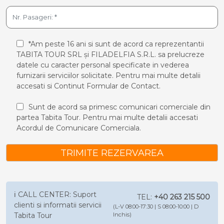
*Am peste 16 ani si sunt de acord ca reprezentantii
TABITA TOUR SRL și FILADELFIA S.R.L. sa prelucreze
datele cu caracter personal specificate in vederea
furnizarii serviciilor solicitate. Pentru mai multe detalii
accesati si
Continut Formular de Contact.
Sunt de acord sa primesc comunicari comerciale din
partea Tabita Tour. Pentru mai multe detalii accesati
Acordul de Comunicare Comerciala.
TRIMITE REZERVAREA
ℹ️ CALL CENTER: Suport
TEL:
+40 263 215 500
clienti si informatii servicii
(L-V 08:00-17:30 | S 08:00-10:00 | D
Tabita Tour
Inchis)