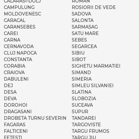
CALARASI-DOLJ
ROMAN
CAMPULUNG
ROSIORII DE VEDE
MOLDOVENESC
SADOVA
CARACAL
SALONTA
CARANSEBES
SARMASAG
CAREI
SATU MARE
CARNA
SEBES
CERNAVODA
SEGARCEA
CLUJ NAPOCA
SIBIU
CONSTANTA
SIBOT
CORABIA
SIGHETU MARMATIEI
CRAIOVA
SIMAND
DABULENI
SIMERIA
DEJ
SIMLEU SILVANIEI
DESA
SLATINA
DEVA
SLOBOZIA
DOROHOI
SUCEAVA
DRAGASANI
SUPUR
DROBETA TURNU SEVERIN
TANDAREI
FAGARAS
TARGOVISTE
FALTICENI
TARGU FRUMOS
FETESTI
TARGU JIU