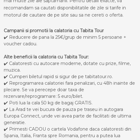
mai multe zile ale saptamanii. Pentru detalii exacte, va
recomandam sa cautati disponibilitatile de zile si tarife in
motorul de cautare de pe site sau sa ne cereti o oferta.
Campanii si promotii la calatoria cu Tabita Tour
✔️ Reducere de pana la 25€/grup de minim 5 persoane +
voucher cadou.
Alte beneficii la calatoria cu Tabita Tour:
✔️ Calatoresti cu autocare moderne, dotate cu prize, filme,
muzica.
✔️ Cumperi biletul rapid si sigur de pe tabitatour.ro.
✔️ Reprogramarea calatoriei fara penalizari, cu 48h inainte de
plecare. Se va perecepe doar taxa de
rezervare/reprogramare: 5 euro/bilet.
✔️ Poti lua la cala 50 kg de bagaj GRATIS.
✔️ La Arad te vei bucura de pauza pe traseu in autogara
Europa Connect, unde vei avea parte de facilitati de ultima
generatie.
✔️ Primesti CADOU o cartela Vodafone daca calatoresti din
Spania, Italia, Franta spre Romania, pentru a putea lua