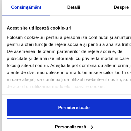
Consimțământ
Detalii
Despre
Plecari cu autocarul UNIREA -
AUSTRIA catre urmatoarele
Acest site utilizează cookie-uri
destinatii
Folosim cookie-uri pentru a personaliza conținutul și anunțuri
pentru a oferi funcții de rețele sociale și pentru a analiza trafi
LINZ
De asemenea, le oferim partenerilor de rețele sociale, de
publicitate și de analize informații cu privire la modul în care
folosiți site-ul nostru. Aceștia le pot combina cu alte informați
Curse din Romania catre
oferite de dvs. sau culese în urma folosirii serviciilor lor. În c
în care alegeți să continuați să utilizați website-ul nostru, sun
AUSTRIA:
de acord cu utilizarea modulelor noastre cookie.
ACAS
LUGOJ
ADJUD
MAGLAVIT
Permitere toate
AIUD
MEDGIDIA
ALBA IULIA
MEDIAS
ALESD
MIZIL
Personalizează
ALEXANDRIA
MOINESTI