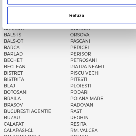
ARAD
MOTCA
BACAU
NUSFALAU
Refuza
BAIA MARE
OLTENITA
BAILE HERCULANE
ONESTI
BAILESTI
ORADEA
BALS-IS
ORSOVA
BALS-OT
PASCANI
BARCA
PERICEI
BARLAD
PERISOR
BECHET
PETROSANI
BECLEAN
PIATRA NEAMT
BISTRET
PISCU VECHI
BISTRITA
PITESTI
BLAJ
PLOIESTI
BOTOSANI
PODARI
BRAILA
POIANA MARE
BRASOV
RADOVAN
BUCURESTI AGENTIE
RAST
BUZAU
REGHIN
CALAFAT
RESITA
CALARASI-CL
RM. VALCEA