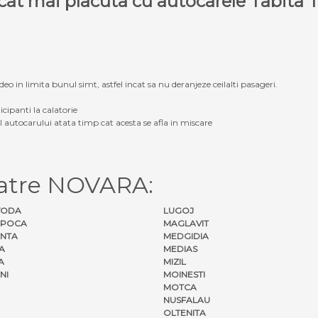
e cat mai placuta cu autocarele Tabit
eo in limita bunul simt, astfel incat sa nu deranjeze ceilalti pasageri.
icipanti la calatorie
ul autocarului atata timp cat acesta se afla in miscare
catre NOVARA:
VODA
LUGOJ
APOCA
MAGLAVIT
NTA
MEDGIDIA
A
MEDIAS
A
MIZIL
NI
MOINESTI
MOTCA
NUSFALAU
OLTENITA