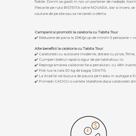
fiabile. Dorim sa gasiti in noi un partener de nadejde, to
Plecarile pe ruta BISTRITA catre NOVARA, dar si invers, se r
cautare de pe site sau sa ne cereti o oferta.
Campanii si promotii la calatoria cu Tabita Tour
✔️ Reducere de pana la 25€/grup de minim 5 persoane + v
Alte beneficii la calatoria cu Tabita Tour:
✔️ Calatoresti cu autocare moderne, dotate cu prize, filme
✔️ Cumperi biletul rapid si sigur de pe tabitatour.ro.
✔️ Reprogramarea calatoriei fara penalizari, cu 48h inaint
✔️ Poti lua la cala 50 kg de bagaj GRATIS.
✔️ La Arad te vei bucura de pauza pe traseu in autogara Eu
✔️ Primesti CADOU o cartela Vodafone daca calatoresti din 