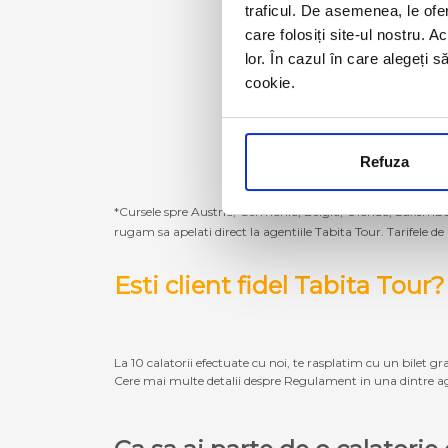
traficul. De asemenea, le ofer
care folosiți site-ul nostru. A
lor. În cazul în care alegeți 
cookie.
Refuza
*Cursele spre Austria, Germania, Belgia, Olanda, Luxembur
rugam sa apelati direct la agentiile Tabita Tour. Tarifele de
Esti client fidel Tabita Tour?
La 10 calatorii efectuate cu noi, te rasplatim cu un bilet gra
Cere mai multe detalii despre Regulament in una dintre ag