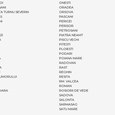
OI
ONESTI
ANI
ORADEA
A TURNU SEVERIN
ORSOVA
S
PASCANI
NI
PERICEI
PERISOR
PETROSANI
ZI
PIATRA NEAMT
I
PISCU VECHI
PITESTI
PLOIESTI
PODARI
A
POIANA MARE
RADOVAN
A
RAST
U
REGHIN
UMORULUI
RESITA
RM. VALCEA
ROMAN
OARA
ROSIORII DE VEDE
SADOVA
SALONTA
SARMASAG
SATU MARE