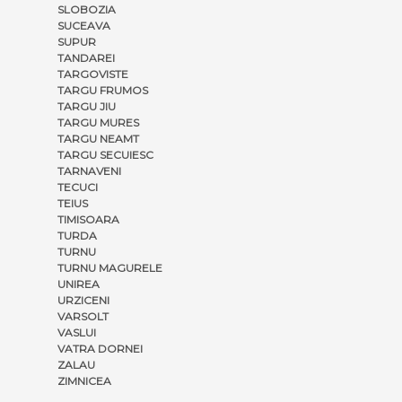
SLOBOZIA
SUCEAVA
SUPUR
TANDAREI
TARGOVISTE
TARGU FRUMOS
TARGU JIU
TARGU MURES
TARGU NEAMT
TARGU SECUIESC
TARNAVENI
TECUCI
TEIUS
TIMISOARA
TURDA
TURNU
TURNU MAGURELE
UNIREA
URZICENI
VARSOLT
VASLUI
VATRA DORNEI
ZALAU
ZIMNICEA