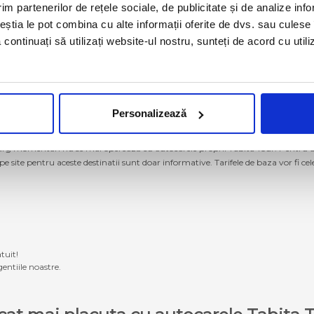
im partenerilor de rețele sociale, de publicitate și de analize info
ceștia le pot combina cu alte informații oferite de dvs. sau culese î
să continuați să utilizați website-ul nostru, sunteți de acord cu uti
Personalizează
g momentan nu se mai operează cu autocarele proprii Tabita Tour. Pentru a ach
 pe site pentru aceste destinatii sunt doar informative. Tarifele de baza vor fi ce
tuit!
entiile noastre.