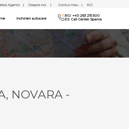
etea Agentii
|
Despre noi
|
Contul meu
|
RO
RO: +40 263 215 500
sme
Inchirieri autocare
ES: Call Center Spania
A, NOVARA -