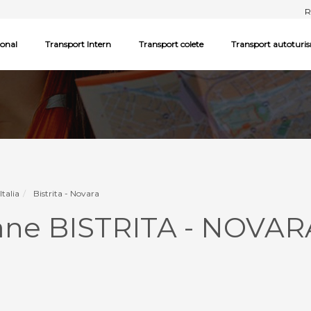
R
ional
Transport Intern
Transport colete
Transport autoturi
Italia
Bistrita - Novara
ane BISTRITA - NOVAR