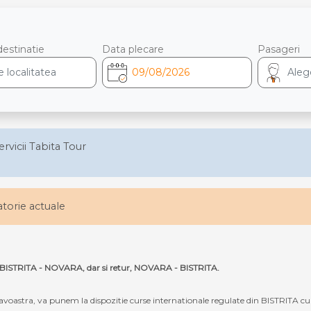
destinatie
Data plecare
Pasageri
ervicii Tabita Tour
latorie actuale
ta BISTRITA - NOVARA, dar si retur, NOVARA - BISTRITA.
oastra, va punem la dispozitie curse internationale regulate din BISTRITA c