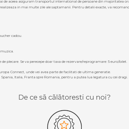
cmai de aceea asiguram transportul international de persoane din majoritatea o
ealizeaza in mai multe zile ale saptamanii. Pentru detalii exacte, va recomandam
oucher cadou.
, muzica.
e de plecare. Se va perecepe doar taxa de rezervare/reprogramare: 5 euro/bilet.
ropa Connect, unde vei avea parte de facilitati de ultima generatie.
Spania, Italia, Franta spre Romania, pentru a putea lua legatura cu cei dragi.
De ce sã cãlãtoresti cu noi?