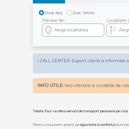
Doar dus
Dus - Intors
Plecare din
Localitate 
ℹ️ CALL CENTER: Suport clienti si informatii s
INFO UTILE:
Vezi ofertele si conditiile de ca
Tabita Tour va ofera servicii de transport persoane pe ru
Pentru ca punem accent pe
siguranta si confortul
dumneav