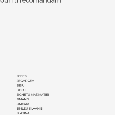
a Tour iti recomandam
SEBES
SEGARCEA
SIBIU
SIBOT
SIGHETU MARMATIEI
SIMAND
SIMERIA
SIMLEU SILVANIEI
SLATINA