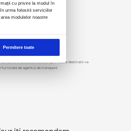
rmații cu privire la modul în
n urma folosirii serviciilor
lizarea modulelor noastre
Permitere toate
izitiona bilete de autocar spre aceste destinatii va
le furnizate de agentul de transport.