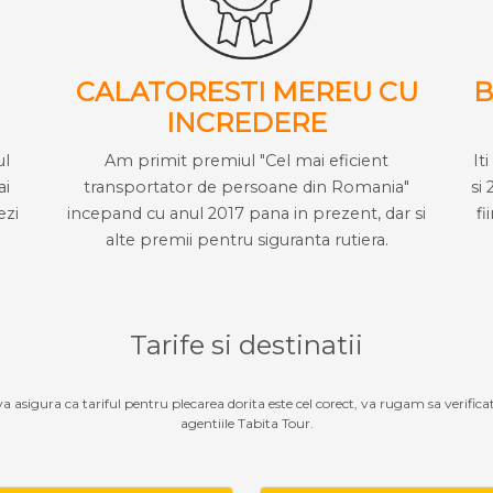
CALATORESTI MEREU CU
B
INCREDERE
ul
Am primit premiul "Cel mai eficient
It
ai
transportator de persoane din Romania"
si 
ezi
incepand cu anul 2017 pana in prezent, dar si
fi
alte premii pentru siguranta rutiera.
Tarife si destinatii
 va asigura ca tariful pentru plecarea dorita este cel corect, va rugam sa verifica
agentiile Tabita Tour.