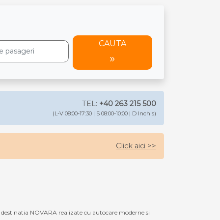
CAUTA
TEL:
+40 263 215 500
(L-V 08:00-17:30 | S 08:00-10:00 | D Inchis)
Click aici >>
u destinatia NOVARA realizate cu autocare moderne si