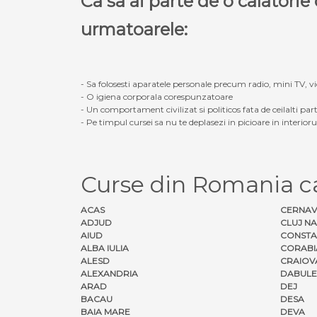
Ca sa ai parte de o calatori
urmatoarele:
- Sa folosesti aparatele personale precum radio, mini TV, vid
- O igiena corporala corespunzatoare
- Un comportament civilizat si politicos fata de ceilalti part
- Pe timpul cursei sa nu te deplasezi in picioare in interior
Curse din Romania 
ACAS
CERNA
ADJUD
CLUJ N
AIUD
CONSTA
ALBA IULIA
CORABI
ALESD
CRAIOV
ALEXANDRIA
DABULE
ARAD
DEJ
BACAU
DESA
BAIA MARE
DEVA