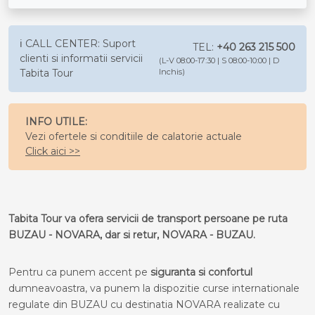
ℹ️ CALL CENTER: Suport
TEL:
+40 263 215 500
clienti si informatii servicii
(L-V 08:00-17:30 | S 08:00-10:00 | D
Tabita Tour
Inchis)
INFO UTILE:
Vezi ofertele si conditiile de calatorie actuale
Click aici >>
Tabita Tour va ofera servicii de transport persoane pe ruta
BUZAU - NOVARA, dar si retur, NOVARA - BUZAU.
Pentru ca punem accent pe
siguranta si confortul
dumneavoastra, va punem la dispozitie curse internationale
regulate din BUZAU cu destinatia NOVARA realizate cu