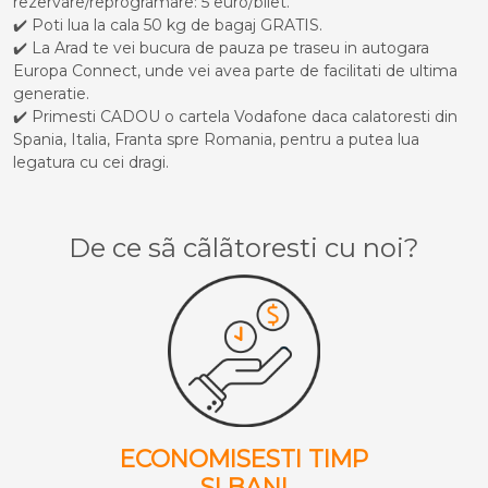
rezervare/reprogramare: 5 euro/bilet.
✔️ Poti lua la cala 50 kg de bagaj GRATIS.
✔️ La Arad te vei bucura de pauza pe traseu in autogara
Europa Connect, unde vei avea parte de facilitati de ultima
generatie.
✔️ Primesti CADOU o cartela Vodafone daca calatoresti din
Spania, Italia, Franta spre Romania, pentru a putea lua
legatura cu cei dragi.
De ce sã cãlãtoresti cu noi?
ECONOMISESTI TIMP
SI BANI