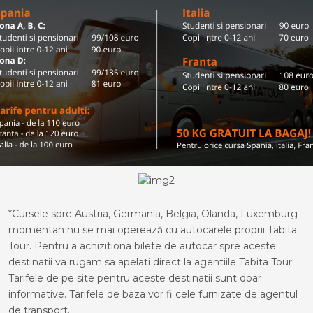
*Cursele spre Austria, Germania, Belgia, Olanda, Luxemburg
momentan nu se mai operează cu autocarele proprii Tabita
Tour. Pentru a achizitiona bilete de autocar spre aceste
destinatii va rugam sa apelati direct la agentiile Tabita Tour.
Tarifele de pe site pentru aceste destinatii sunt doar
informative. Tarifele de baza vor fi cele furnizate de agentul
de transport.