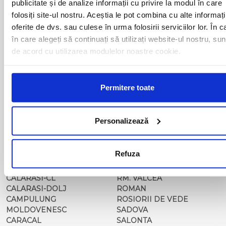
publicitate și de analize informații cu privire la modul în care
BAILESTI
ORADEA
folosiți site-ul nostru. Aceștia le pot combina cu alte informați
BALS-IS
ORSOVA
oferite de dvs. sau culese în urma folosirii serviciilor lor. În c
BALS-OT
PASCANI
în care alegeți să continuați să utilizați website-ul nostru, sun
BARCA
PERICEI
BARLAD
PERISOR
de acord cu utilizarea modulelor noastre cookie.
BECHET
PETROSANI
BECLEAN
PIATRA NEAMT
BISTRET
PISCU VECHI
Permitere toate
BISTRITA
PITESTI
BLAJ
PLOIESTI
BOTOSANI
PODARI
Personalizează
BRAILA
POIANA MARE
BRASOV
RADOVAN
BUCURESTI AGENTIE
RAST
Refuza
BUZAU
REGHIN
CALAFAT
RESITA
CALARASI-CL
RM. VALCEA
CALARASI-DOLJ
ROMAN
CAMPULUNG
ROSIORII DE VEDE
MOLDOVENESC
SADOVA
CARACAL
SALONTA