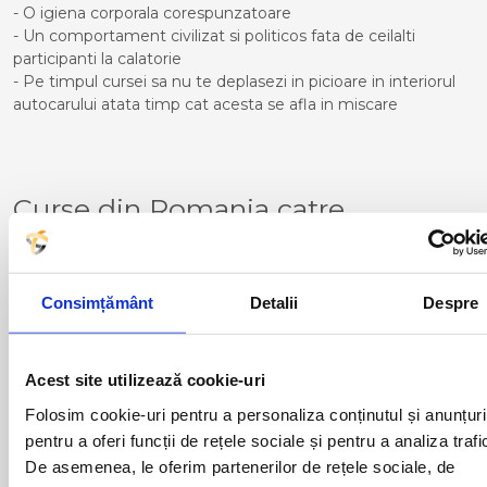
- O igiena corporala corespunzatoare
- Un comportament civilizat si politicos fata de ceilalti
participanti la calatorie
- Pe timpul cursei sa nu te deplasezi in picioare in interiorul
autocarului atata timp cat acesta se afla in miscare
Curse din Romania catre
NOVARA:
ACAS
LUGOJ
ADJUD
MAGLAVIT
Consimțământ
Detalii
Despre
AIUD
MEDGIDIA
ALBA IULIA
MEDIAS
ALESD
MIZIL
Acest site utilizează cookie-uri
ALEXANDRIA
MOINESTI
ARAD
MOTCA
Folosim cookie-uri pentru a personaliza conținutul și anunțuri
BACAU
NUSFALAU
pentru a oferi funcții de rețele sociale și pentru a analiza trafi
BAIA MARE
OLTENITA
De asemenea, le oferim partenerilor de rețele sociale, de
BAILE HERCULANE
ONESTI