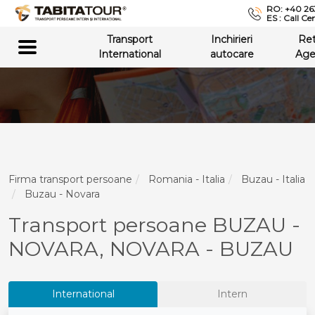
RO: +40 26
ES : Call Ce
Transport
Inchirieri
Re
International
autocare
Age
Firma transport persoane
Romania - Italia
Buzau - Italia
Buzau - Novara
Transport persoane BUZAU -
NOVARA, NOVARA - BUZAU
International
Intern