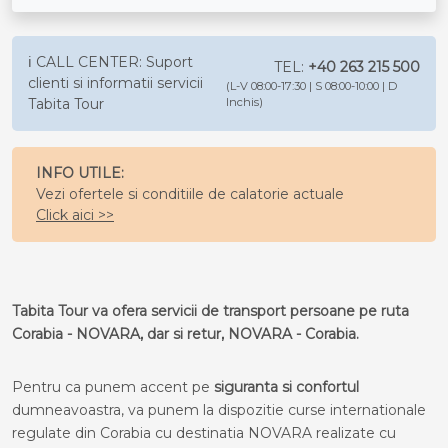
ℹ️ CALL CENTER: Suport
TEL:
+40 263 215 500
clienti si informatii servicii
(L-V 08:00-17:30 | S 08:00-10:00 | D
Tabita Tour
Inchis)
INFO UTILE:
Vezi ofertele si conditiile de calatorie actuale
Click aici >>
Tabita Tour va ofera servicii de transport persoane pe ruta
Corabia - NOVARA, dar si retur, NOVARA - Corabia.
Pentru ca punem accent pe
siguranta si confortul
dumneavoastra, va punem la dispozitie curse internationale
regulate din Corabia cu destinatia NOVARA realizate cu