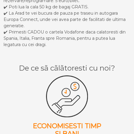
rezervare/reprogramare: 5 euro/bilet.
✔️ Poti lua la cala 50 kg de bagaj GRATIS.
✔️ La Arad te vei bucura de pauza pe traseu in autogara
Europa Connect, unde vei avea parte de facilitati de ultima
generatie.
✔️ Primesti CADOU o cartela Vodafone daca calatoresti din
Spania, Italia, Franta spre Romania, pentru a putea lua
legatura cu cei dragi.
De ce sã cãlãtoresti cu noi?
ECONOMISESTI TIMP
SI BANI