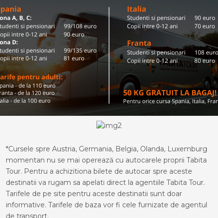
*Cursele spre Austria, Germania, Belgia, Olanda, Luxemburg
momentan nu se mai operează cu autocarele proprii Tabita
Tour. Pentru a achizitiona bilete de autocar spre aceste
destinatii va rugam sa apelati direct la agentiile Tabita Tour.
Tarifele de pe site pentru aceste destinatii sunt doar
informative. Tarifele de baza vor fi cele furnizate de agentul
de transport.