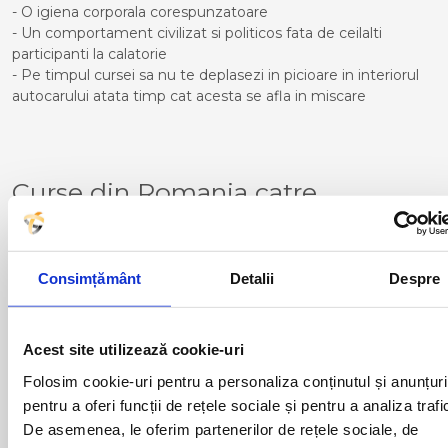
- O igiena corporala corespunzatoare
- Un comportament civilizat si politicos fata de ceilalti
participanti la calatorie
- Pe timpul cursei sa nu te deplasezi in picioare in interiorul
autocarului atata timp cat acesta se afla in miscare
Curse din Romania catre
NOVARA:
ACAS
LUGOJ
ADJUD
MAGLAVIT
Consimțământ
Detalii
Despre
AIUD
MEDGIDIA
ALBA IULIA
MEDIAS
ALESD
MIZIL
Acest site utilizează cookie-uri
ALEXANDRIA
MOINESTI
ARAD
MOTCA
Folosim cookie-uri pentru a personaliza conținutul și anunțuri
BACAU
NUSFALAU
pentru a oferi funcții de rețele sociale și pentru a analiza trafi
BAIA MARE
OLTENITA
De asemenea, le oferim partenerilor de rețele sociale, de
BAILE HERCULANE
ONESTI