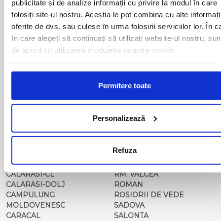
publicitate și de analize informații cu privire la modul în care
BAILESTI
ORADEA
folosiți site-ul nostru. Aceștia le pot combina cu alte informați
BALS-IS
ORSOVA
oferite de dvs. sau culese în urma folosirii serviciilor lor. În c
BALS-OT
PASCANI
în care alegeți să continuați să utilizați website-ul nostru, sun
BARCA
PERICEI
BARLAD
PERISOR
de acord cu utilizarea modulelor noastre cookie.
BECHET
PETROSANI
BECLEAN
PIATRA NEAMT
BISTRET
PISCU VECHI
Permitere toate
BISTRITA
PITESTI
BLAJ
PLOIESTI
BOTOSANI
PODARI
Personalizează
BRAILA
POIANA MARE
BRASOV
RADOVAN
BUCURESTI AGENTIE
RAST
Refuza
BUZAU
REGHIN
CALAFAT
RESITA
CALARASI-CL
RM. VALCEA
CALARASI-DOLJ
ROMAN
CAMPULUNG
ROSIORII DE VEDE
MOLDOVENESC
SADOVA
CARACAL
SALONTA