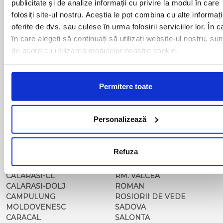
publicitate și de analize informații cu privire la modul în care
BAILESTI
ORADEA
folosiți site-ul nostru. Aceștia le pot combina cu alte informați
BALS-IS
ORSOVA
oferite de dvs. sau culese în urma folosirii serviciilor lor. În c
BALS-OT
PASCANI
în care alegeți să continuați să utilizați website-ul nostru, sun
BARCA
PERICEI
BARLAD
PERISOR
de acord cu utilizarea modulelor noastre cookie.
BECHET
PETROSANI
BECLEAN
PIATRA NEAMT
BISTRET
PISCU VECHI
Permitere toate
BISTRITA
PITESTI
BLAJ
PLOIESTI
BOTOSANI
PODARI
Personalizează
BRAILA
POIANA MARE
BRASOV
RADOVAN
BUCURESTI AGENTIE
RAST
Refuza
BUZAU
REGHIN
CALAFAT
RESITA
CALARASI-CL
RM. VALCEA
CALARASI-DOLJ
ROMAN
CAMPULUNG
ROSIORII DE VEDE
MOLDOVENESC
SADOVA
CARACAL
SALONTA