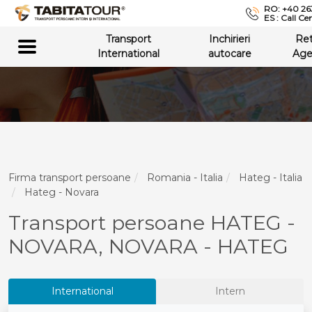
RO: +40 26
ES : Call Ce
Transport
Inchirieri
Re
International
autocare
Age
Firma transport persoane
Romania - Italia
Hateg - Italia
Hateg - Novara
Transport persoane HATEG -
NOVARA, NOVARA - HATEG
International
Intern