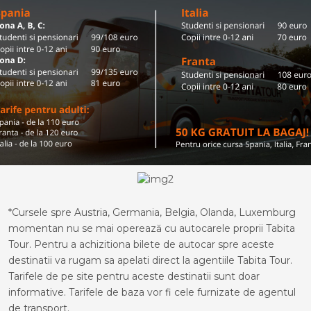
*Cursele spre Austria, Germania, Belgia, Olanda, Luxemburg
momentan nu se mai operează cu autocarele proprii Tabita
Tour. Pentru a achizitiona bilete de autocar spre aceste
destinatii va rugam sa apelati direct la agentiile Tabita Tour.
Tarifele de pe site pentru aceste destinatii sunt doar
informative. Tarifele de baza vor fi cele furnizate de agentul
de transport.