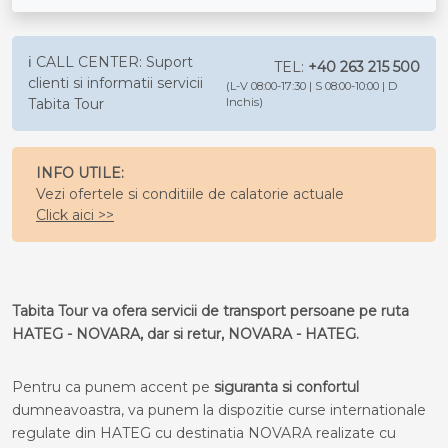
ℹ️ CALL CENTER: Suport
TEL:
+40 263 215 500
clienti si informatii servicii
(L-V 08:00-17:30 | S 08:00-10:00 | D
Tabita Tour
Inchis)
INFO UTILE:
Vezi ofertele si conditiile de calatorie actuale
Click aici >>
Tabita Tour va ofera servicii de transport persoane pe ruta
HATEG - NOVARA, dar si retur, NOVARA - HATEG.
Pentru ca punem accent pe
siguranta si confortul
dumneavoastra, va punem la dispozitie curse internationale
regulate din HATEG cu destinatia NOVARA realizate cu