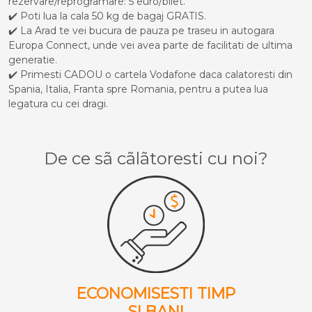
rezervare/reprogramare: 5 euro/bilet.
✔️ Poti lua la cala 50 kg de bagaj GRATIS.
✔️ La Arad te vei bucura de pauza pe traseu in autogara
Europa Connect, unde vei avea parte de facilitati de ultima
generatie.
✔️ Primesti CADOU o cartela Vodafone daca calatoresti din
Spania, Italia, Franta spre Romania, pentru a putea lua
legatura cu cei dragi.
De ce sã cãlãtoresti cu noi?
ECONOMISESTI TIMP
SI BANI