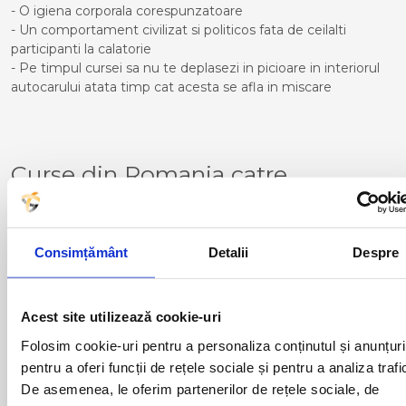
- O igiena corporala corespunzatoare
- Un comportament civilizat si politicos fata de ceilalti
participanti la calatorie
- Pe timpul cursei sa nu te deplasezi in picioare in interiorul
autocarului atata timp cat acesta se afla in miscare
Curse din Romania catre
NOVARA:
ACAS
LUGOJ
ADJUD
MAGLAVIT
Consimțământ
Detalii
Despre
AIUD
MEDGIDIA
ALBA IULIA
MEDIAS
ALESD
MIZIL
Acest site utilizează cookie-uri
ALEXANDRIA
MOINESTI
ARAD
MOTCA
Folosim cookie-uri pentru a personaliza conținutul și anunțuri
BACAU
NUSFALAU
pentru a oferi funcții de rețele sociale și pentru a analiza trafi
BAIA MARE
OLTENITA
De asemenea, le oferim partenerilor de rețele sociale, de
BAILE HERCULANE
ONESTI