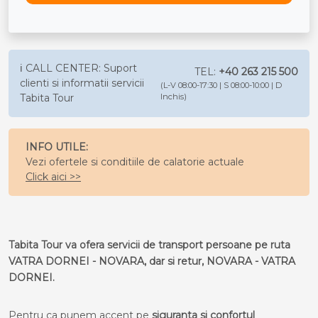
ℹ️ CALL CENTER: Suport
TEL:
+40 263 215 500
clienti si informatii servicii
(L-V 08:00-17:30 | S 08:00-10:00 | D
Tabita Tour
Inchis)
INFO UTILE:
Vezi ofertele si conditiile de calatorie actuale
Click aici >>
Tabita Tour va ofera servicii de transport persoane pe ruta
VATRA DORNEI - NOVARA, dar si retur, NOVARA - VATRA
DORNEI.
Pentru ca punem accent pe
siguranta si confortul