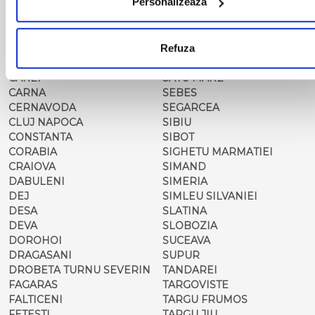
Personalizează
CALARASI-DOLJ
ROMAN
CAMPULUNG
ROSIORII DE VEDE
MOLDOVENESC
SADOVA
Refuza
CARACAL
SALONTA
CARANSEBES
SARMASAG
CAREI
SATU MARE
CARNA
SEBES
CERNAVODA
SEGARCEA
CLUJ NAPOCA
SIBIU
CONSTANTA
SIBOT
CORABIA
SIGHETU MARMATIEI
CRAIOVA
SIMAND
DABULENI
SIMERIA
DEJ
SIMLEU SILVANIEI
DESA
SLATINA
DEVA
SLOBOZIA
DOROHOI
SUCEAVA
DRAGASANI
SUPUR
DROBETA TURNU SEVERIN
TANDAREI
FAGARAS
TARGOVISTE
FALTICENI
TARGU FRUMOS
FETESTI
TARGU JIU