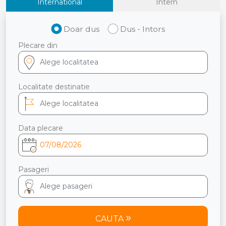
International
Intern
Doar dus
Dus - Intors
Plecare din
Localitate destinatie
Data plecare
Pasageri
CAUTA