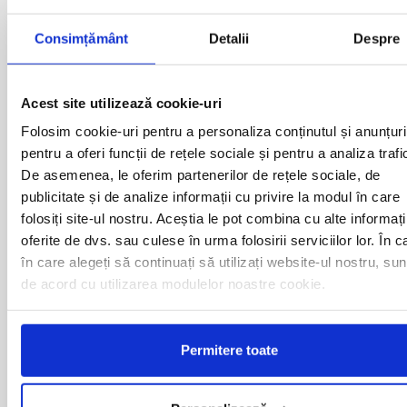
ARAD
MOTCA
BACAU
NUSFALAU
Consimțământ
Detalii
Despre
BAIA MARE
OLTENITA
BAILE HERCULANE
ONESTI
BAILESTI
ORADEA
Acest site utilizează cookie-uri
BALS-IS
ORSOVA
BALS-OT
PASCANI
Folosim cookie-uri pentru a personaliza conținutul și anunțuri
BARCA
PERICEI
pentru a oferi funcții de rețele sociale și pentru a analiza trafi
BARLAD
PERISOR
De asemenea, le oferim partenerilor de rețele sociale, de
BECHET
PETROSANI
publicitate și de analize informații cu privire la modul în care
BECLEAN
PIATRA NEAMT
folosiți site-ul nostru. Aceștia le pot combina cu alte informați
BISTRET
PISCU VECHI
BISTRITA
oferite de dvs. sau culese în urma folosirii serviciilor lor. În c
PITESTI
BLAJ
PLOIESTI
în care alegeți să continuați să utilizați website-ul nostru, sun
BOTOSANI
PODARI
de acord cu utilizarea modulelor noastre cookie.
BRAILA
POIANA MARE
BRASOV
RADOVAN
BUCURESTI AGENTIE
RAST
Permitere toate
BUZAU
REGHIN
CALAFAT
RESITA
CALARASI-CL
RM. VALCEA