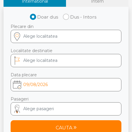
International
Intern
Doar dus
Dus - Intors
Plecare din
Localitate destinatie
Data plecare
Pasageri
CAUTA