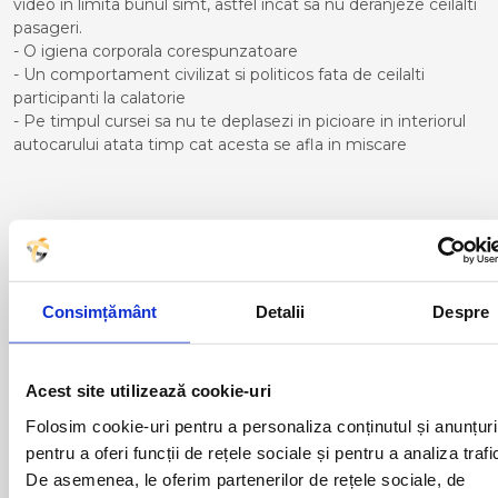
video in limita bunul simt, astfel incat sa nu deranjeze ceilalti
pasageri.
- O igiena corporala corespunzatoare
- Un comportament civilizat si politicos fata de ceilalti
participanti la calatorie
- Pe timpul cursei sa nu te deplasezi in picioare in interiorul
autocarului atata timp cat acesta se afla in miscare
Curse din Romania catre Bilbao:
ACAS
LUGOJ
ADJUD
MAGLAVIT
Consimțământ
Detalii
Despre
AIUD
MEDGIDIA
ALBA IULIA
MEDIAS
ALESD
MIZIL
Acest site utilizează cookie-uri
ALEXANDRIA
MOINESTI
Folosim cookie-uri pentru a personaliza conținutul și anunțuri
ARAD
MOTCA
BACAU
NUSFALAU
pentru a oferi funcții de rețele sociale și pentru a analiza trafi
BAIA MARE
OLTENITA
De asemenea, le oferim partenerilor de rețele sociale, de
BAILE HERCULANE
ONESTI