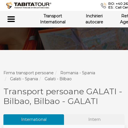
RO: +40 26
ES : Call Ce
Transport
Inchirieri
Re
International
autocare
Age
Firma transport persoane
Romania - Spania
Galati - Spania
Galati - Bilbao
Transport persoane GALATI -
Bilbao, Bilbao - GALATI
International
Intern