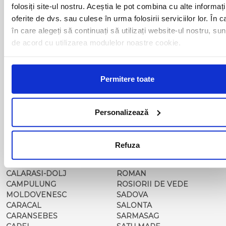
BALS-IS
ORSOVA
folosiți site-ul nostru. Aceștia le pot combina cu alte informați
BALS-OT
PASCANI
oferite de dvs. sau culese în urma folosirii serviciilor lor. În c
BARCA
PERICEI
în care alegeți să continuați să utilizați website-ul nostru, sun
BARLAD
PERISOR
de acord cu utilizarea modulelor noastre cookie.
BECHET
PETROSANI
BECLEAN
PIATRA NEAMT
BISTRET
PISCU VECHI
BISTRITA
PITESTI
Permitere toate
BLAJ
PLOIESTI
BOTOSANI
PODARI
BRAILA
POIANA MARE
Personalizează
BRASOV
RADOVAN
BUCURESTI AGENTIE
RAST
BUZAU
REGHIN
Refuza
CALAFAT
RESITA
CALARASI-CL
RM. VALCEA
CALARASI-DOLJ
ROMAN
CAMPULUNG
ROSIORII DE VEDE
MOLDOVENESC
SADOVA
CARACAL
SALONTA
CARANSEBES
SARMASAG