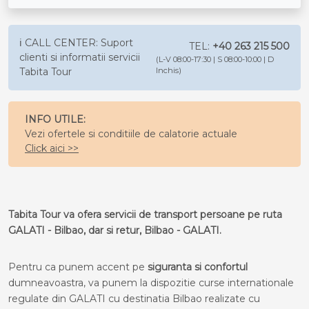
ℹ️ CALL CENTER: Suport
TEL:
+40 263 215 500
clienti si informatii servicii
(L-V 08:00-17:30 | S 08:00-10:00 | D
Tabita Tour
Inchis)
INFO UTILE:
Vezi ofertele si conditiile de calatorie actuale
Click aici >>
Tabita Tour va ofera servicii de transport persoane pe ruta
GALATI - Bilbao, dar si retur, Bilbao - GALATI.
Pentru ca punem accent pe
siguranta si confortul
dumneavoastra, va punem la dispozitie curse internationale
regulate din GALATI cu destinatia Bilbao realizate cu