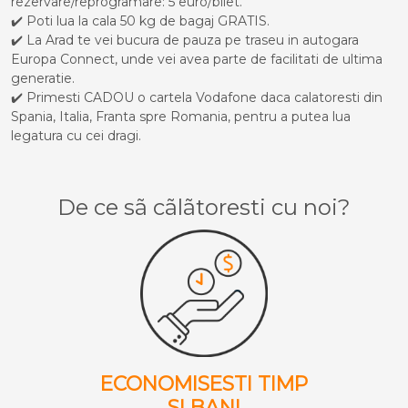
rezervare/reprogramare: 5 euro/bilet.
✔️ Poti lua la cala 50 kg de bagaj GRATIS.
✔️ La Arad te vei bucura de pauza pe traseu in autogara
Europa Connect, unde vei avea parte de facilitati de ultima
generatie.
✔️ Primesti CADOU o cartela Vodafone daca calatoresti din
Spania, Italia, Franta spre Romania, pentru a putea lua
legatura cu cei dragi.
De ce sã cãlãtoresti cu noi?
ECONOMISESTI TIMP
SI BANI