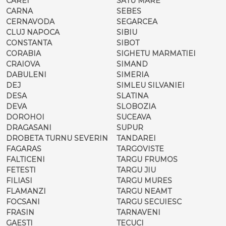
CAREI
SATU MARE
CARNA
SEBES
CERNAVODA
SEGARCEA
CLUJ NAPOCA
SIBIU
CONSTANTA
SIBOT
CORABIA
SIGHETU MARMATIEI
CRAIOVA
SIMAND
DABULENI
SIMERIA
DEJ
SIMLEU SILVANIEI
DESA
SLATINA
DEVA
SLOBOZIA
DOROHOI
SUCEAVA
DRAGASANI
SUPUR
DROBETA TURNU SEVERIN
TANDAREI
FAGARAS
TARGOVISTE
FALTICENI
TARGU FRUMOS
FETESTI
TARGU JIU
FILIASI
TARGU MURES
FLAMANZI
TARGU NEAMT
FOCSANI
TARGU SECUIESC
FRASIN
TARNAVENI
GAESTI
TECUCI