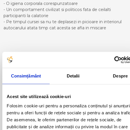
- O igiena corporala corespunzatoare
- Un comportament civilizat si politicos fata de ceilalti
participanti la calatorie
- Pe timpul cursei sa nu te deplasezi in picioare in interiorul
autocarului atata timp cat acesta se afla in miscare
Curse din Romania catre Bilbao:
ACAS
LUGOJ
ADJUD
MAGLAVIT
Consimțământ
Detalii
Despre
AIUD
MEDGIDIA
ALBA IULIA
MEDIAS
ALESD
MIZIL
ALEXANDRIA
MOINESTI
Acest site utilizează cookie-uri
ARAD
MOTCA
Folosim cookie-uri pentru a personaliza conținutul și anunțuri
BACAU
NUSFALAU
pentru a oferi funcții de rețele sociale și pentru a analiza trafi
BAIA MARE
OLTENITA
De asemenea, le oferim partenerilor de rețele sociale, de
BAILE HERCULANE
ONESTI
BAILESTI
ORADEA
publicitate și de analize informații cu privire la modul în care