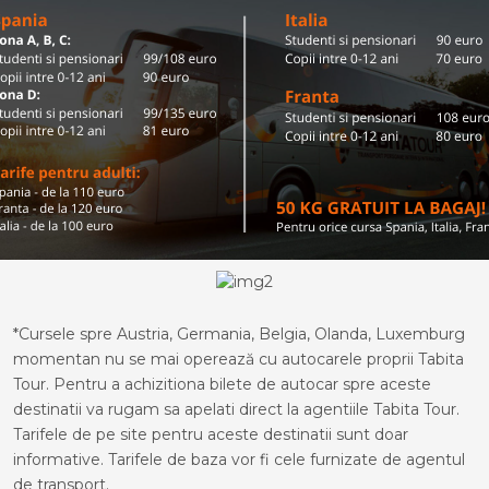
*Cursele spre Austria, Germania, Belgia, Olanda, Luxemburg
momentan nu se mai operează cu autocarele proprii Tabita
Tour. Pentru a achizitiona bilete de autocar spre aceste
destinatii va rugam sa apelati direct la agentiile Tabita Tour.
Tarifele de pe site pentru aceste destinatii sunt doar
informative. Tarifele de baza vor fi cele furnizate de agentul
de transport.