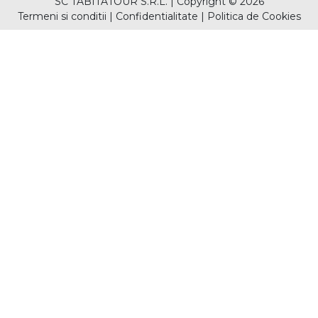
SC TABITATOUR S.R.L.
|
Copyright © 2026
Termeni si conditii
|
Confidentialitate
|
Politica de Cookies