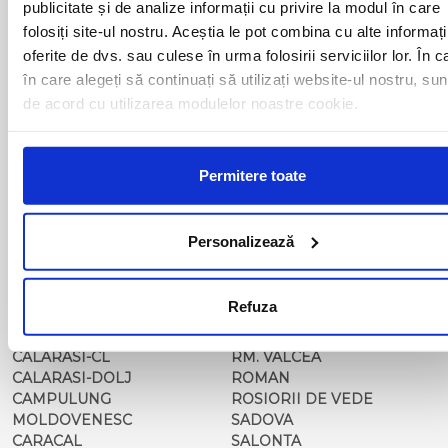
publicitate și de analize informații cu privire la modul în care
BAILESTI
ORADEA
folosiți site-ul nostru. Aceștia le pot combina cu alte informați
BALS-IS
ORSOVA
oferite de dvs. sau culese în urma folosirii serviciilor lor. În c
BALS-OT
PASCANI
în care alegeți să continuați să utilizați website-ul nostru, sun
BARCA
PERICEI
de acord cu utilizarea modulelor noastre cookie.
BARLAD
PERISOR
BECHET
PETROSANI
BECLEAN
PIATRA NEAMT
BISTRET
PISCU VECHI
Permitere toate
BISTRITA
PITESTI
BLAJ
PLOIESTI
BOTOSANI
PODARI
Personalizează
BRAILA
POIANA MARE
BRASOV
RADOVAN
BUCURESTI AGENTIE
RAST
Refuza
BUZAU
REGHIN
CALAFAT
RESITA
CALARASI-CL
RM. VALCEA
CALARASI-DOLJ
ROMAN
CAMPULUNG
ROSIORII DE VEDE
MOLDOVENESC
SADOVA
CARACAL
SALONTA