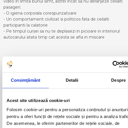
video in limita bunul simt, astfel incat sa nu deranjeze ceilalti
pasageri.
- O igiena corporala corespunzatoare
- Un comportament civilizat si politicos fata de ceilalti
participanti la calatorie
- Pe timpul cursei sa nu te deplasezi in picioare in interiorul
autocarului atata timp cat acesta se afla in miscare
Curse din Romania catre Bilbao:
ACAS
LUGOJ
ADJUD
MAGLAVIT
Consimțământ
Detalii
Despre
AIUD
MEDGIDIA
ALBA IULIA
MEDIAS
ALESD
MIZIL
Acest site utilizează cookie-uri
ALEXANDRIA
MOINESTI
Folosim cookie-uri pentru a personaliza conținutul și anunțuri
ARAD
MOTCA
BACAU
NUSFALAU
pentru a oferi funcții de rețele sociale și pentru a analiza trafi
BAIA MARE
OLTENITA
De asemenea, le oferim partenerilor de rețele sociale, de
BAILE HERCULANE
ONESTI