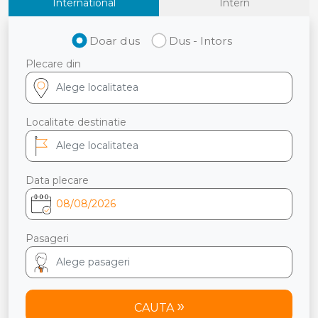
International
Intern
Doar dus
Dus - Intors
Plecare din
Localitate destinatie
Data plecare
Pasageri
CAUTA