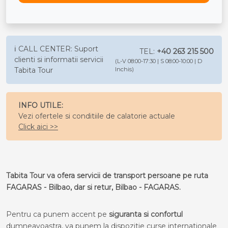
ℹ️ CALL CENTER: Suport
TEL:
+40 263 215 500
clienti si informatii servicii
(L-V 08:00-17:30 | S 08:00-10:00 | D
Tabita Tour
Inchis)
INFO UTILE:
Vezi ofertele si conditiile de calatorie actuale
Click aici >>
Tabita Tour va ofera servicii de transport persoane pe ruta
FAGARAS - Bilbao, dar si retur, Bilbao - FAGARAS.
Pentru ca punem accent pe
siguranta si confortul
dumneavoastra, va punem la dispozitie curse internationale