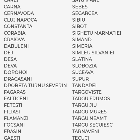
CAREI
SATU MARE
CARNA
SEBES
CERNAVODA
SEGARCEA
CLUJ NAPOCA
SIBIU
CONSTANTA
SIBOT
CORABIA
SIGHETU MARMATIEI
CRAIOVA
SIMAND
DABULENI
SIMERIA
DEJ
SIMLEU SILVANIEI
DESA
SLATINA
DEVA
SLOBOZIA
DOROHOI
SUCEAVA
DRAGASANI
SUPUR
DROBETA TURNU SEVERIN
TANDAREI
FAGARAS
TARGOVISTE
FALTICENI
TARGU FRUMOS
FETESTI
TARGU JIU
FILIASI
TARGU MURES
FLAMANZI
TARGU NEAMT
FOCSANI
TARGU SECUIESC
FRASIN
TARNAVENI
GAESTI
TECUCI