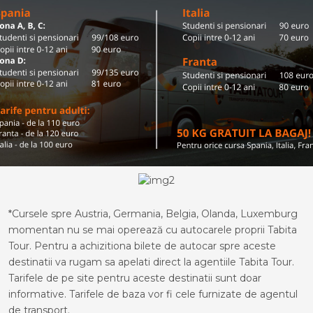
*Cursele spre Austria, Germania, Belgia, Olanda, Luxemburg
momentan nu se mai operează cu autocarele proprii Tabita
Tour. Pentru a achizitiona bilete de autocar spre aceste
destinatii va rugam sa apelati direct la agentiile Tabita Tour.
Tarifele de pe site pentru aceste destinatii sunt doar
informative. Tarifele de baza vor fi cele furnizate de agentul
de transport.