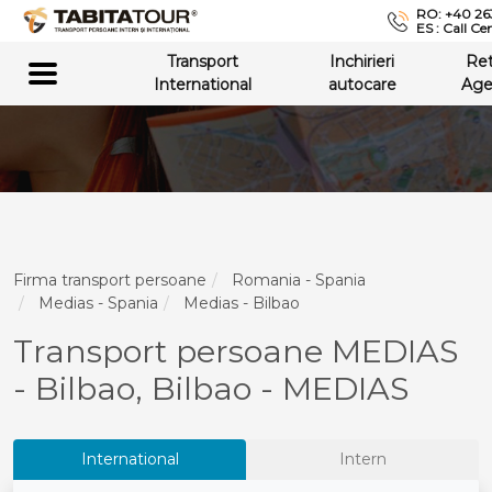
RO: +40 26
ES : Call Ce
Transport
Inchirieri
Re
International
autocare
Age
Firma transport persoane
Romania - Spania
Medias - Spania
Medias - Bilbao
Transport persoane MEDIAS
- Bilbao, Bilbao - MEDIAS
International
Intern