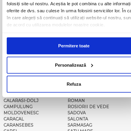
BALS-IS
ORSOVA
folosiți site-ul nostru. Aceștia le pot combina cu alte informați
BALS-OT
PASCANI
oferite de dvs. sau culese în urma folosirii serviciilor lor. În c
BARCA
PERICEI
în care alegeți să continuați să utilizați website-ul nostru, sun
BARLAD
PERISOR
de acord cu utilizarea modulelor noastre cookie.
BECHET
PETROSANI
BECLEAN
PIATRA NEAMT
BISTRET
PISCU VECHI
BISTRITA
PITESTI
Permitere toate
BLAJ
PLOIESTI
BOTOSANI
PODARI
BRAILA
POIANA MARE
Personalizează
BRASOV
RADOVAN
BUCURESTI AGENTIE
RAST
BUZAU
REGHIN
Refuza
CALAFAT
RESITA
CALARASI-CL
RM. VALCEA
CALARASI-DOLJ
ROMAN
CAMPULUNG
ROSIORII DE VEDE
MOLDOVENESC
SADOVA
CARACAL
SALONTA
CARANSEBES
SARMASAG