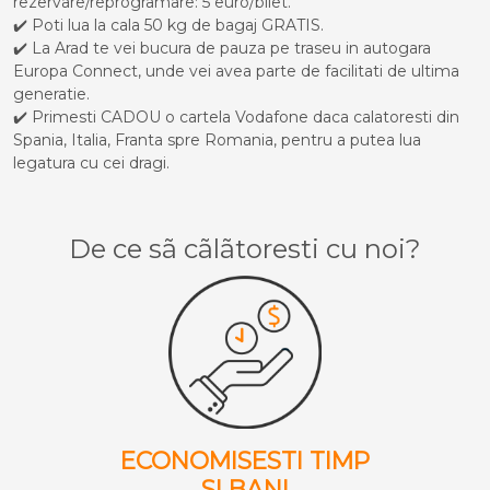
rezervare/reprogramare: 5 euro/bilet.
✔️ Poti lua la cala 50 kg de bagaj GRATIS.
✔️ La Arad te vei bucura de pauza pe traseu in autogara
Europa Connect, unde vei avea parte de facilitati de ultima
generatie.
✔️ Primesti CADOU o cartela Vodafone daca calatoresti din
Spania, Italia, Franta spre Romania, pentru a putea lua
legatura cu cei dragi.
De ce sã cãlãtoresti cu noi?
ECONOMISESTI TIMP
SI BANI