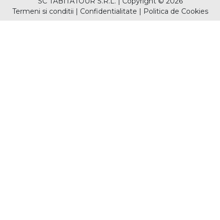
SC TABITATOUR S.R.L.
|
Copyright © 2026
Termeni si conditii
|
Confidentialitate
|
Politica de Cookies