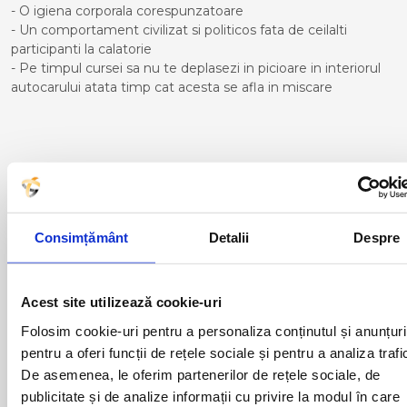
- O igiena corporala corespunzatoare
- Un comportament civilizat si politicos fata de ceilalti
participanti la calatorie
- Pe timpul cursei sa nu te deplasezi in picioare in interiorul
autocarului atata timp cat acesta se afla in miscare
Curse din Romania catre Bilbao:
ACAS
LUGOJ
ADJUD
MAGLAVIT
Consimțământ
Detalii
Despre
AIUD
MEDGIDIA
ALBA IULIA
MEDIAS
ALESD
MIZIL
ALEXANDRIA
MOINESTI
Acest site utilizează cookie-uri
ARAD
MOTCA
Folosim cookie-uri pentru a personaliza conținutul și anunțuri
BACAU
NUSFALAU
pentru a oferi funcții de rețele sociale și pentru a analiza trafi
BAIA MARE
OLTENITA
De asemenea, le oferim partenerilor de rețele sociale, de
BAILE HERCULANE
ONESTI
BAILESTI
ORADEA
publicitate și de analize informații cu privire la modul în care