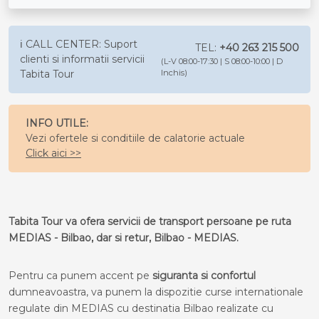
ℹ️ CALL CENTER: Suport
TEL:
+40 263 215 500
clienti si informatii servicii
(L-V 08:00-17:30 | S 08:00-10:00 | D
Tabita Tour
Inchis)
INFO UTILE:
Vezi ofertele si conditiile de calatorie actuale
Click aici >>
Tabita Tour va ofera servicii de transport persoane pe ruta
MEDIAS - Bilbao, dar si retur, Bilbao - MEDIAS.
Pentru ca punem accent pe
siguranta si confortul
dumneavoastra, va punem la dispozitie curse internationale
regulate din MEDIAS cu destinatia Bilbao realizate cu