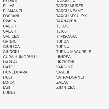
FETESTI
TARGU JIU
FILIASI
TARGU MURES
FLAMANZI
TARGU NEAMT
FOCSANI
TARGU SECUIESC
FRASIN
TARNAVENI
GAESTI
TECUCI
GALATI
TEIUS
GALICEA
TIMISOARA
GHIDICI
TURDA
GIUBEGA
TURNU
GIURGIU
TURNU MAGURELE
GURA HUMORULUI
UNIREA
HARLAU
URZICENI
HATEG
VARSOLT
HUNEDOARA
VASLUI
HUSI
VATRA DORNEI
IANCA
ZALAU
IASI
ZIMNICEA
LUDUS