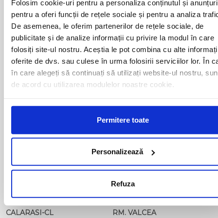
Folosim cookie-uri pentru a personaliza conținutul și anunțuri
ARAD
MOTCA
pentru a oferi funcții de rețele sociale și pentru a analiza trafi
BACAU
NUSFALAU
De asemenea, le oferim partenerilor de rețele sociale, de
BAIA MARE
OLTENITA
publicitate și de analize informații cu privire la modul în care
BAILE HERCULANE
ONESTI
BAILESTI
ORADEA
folosiți site-ul nostru. Aceștia le pot combina cu alte informați
BALS-IS
ORSOVA
oferite de dvs. sau culese în urma folosirii serviciilor lor. În c
BALS-OT
PASCANI
în care alegeți să continuați să utilizați website-ul nostru, sun
BARCA
PERICEI
de acord cu utilizarea modulelor noastre cookie.
BARLAD
PERISOR
BECHET
PETROSANI
BECLEAN
PIATRA NEAMT
Permitere toate
BISTRET
PISCU VECHI
BISTRITA
PITESTI
BLAJ
PLOIESTI
BOTOSANI
PODARI
Personalizează
BRAILA
POIANA MARE
BRASOV
RADOVAN
BUCURESTI AGENTIE
RAST
Refuza
BUZAU
REGHIN
CALAFAT
RESITA
CALARASI-CL
RM. VALCEA