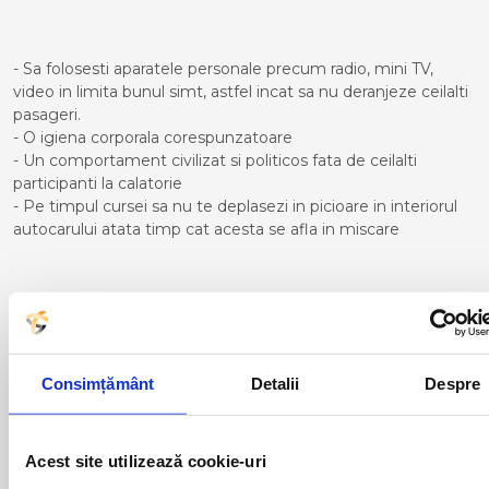
- Sa folosesti aparatele personale precum radio, mini TV,
video in limita bunul simt, astfel incat sa nu deranjeze ceilalti
pasageri.
- O igiena corporala corespunzatoare
- Un comportament civilizat si politicos fata de ceilalti
participanti la calatorie
- Pe timpul cursei sa nu te deplasezi in picioare in interiorul
autocarului atata timp cat acesta se afla in miscare
Curse din Romania catre Bilbao:
ACAS
LUGOJ
Consimțământ
Detalii
Despre
ADJUD
MAGLAVIT
AIUD
MEDGIDIA
ALBA IULIA
MEDIAS
Acest site utilizează cookie-uri
ALESD
MIZIL
ALEXANDRIA
MOINESTI