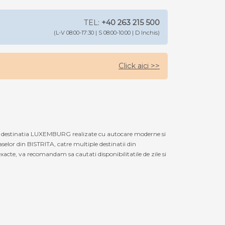
TEL:
+40 263 215 500
(L-V 08:00-17:30 | S 08:00-10:00 | D Inchis)
Click aici >>
u destinatia LUXEMBURG realizate cu autocare moderne si
selor din BISTRITA, catre multiple destinatii din
cte, va recomandam sa cautati disponibilitatile de zile si