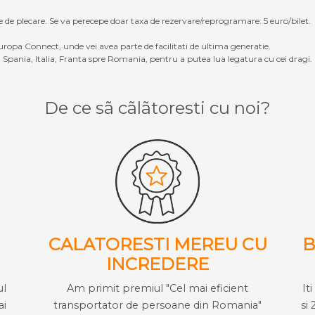
e de plecare. Se va perecepe doar taxa de rezervare/reprogramare: 5 euro/bilet.
ropa Connect, unde vei avea parte de facilitati de ultima generatie.
Spania, Italia, Franta spre Romania, pentru a putea lua legatura cu cei dragi.
De ce sã cãlãtoresti cu noi?
CALATORESTI MEREU CU
B
INCREDERE
ul
Am primit premiul "Cel mai eficient
It
ai
transportator de persoane din Romania"
si 