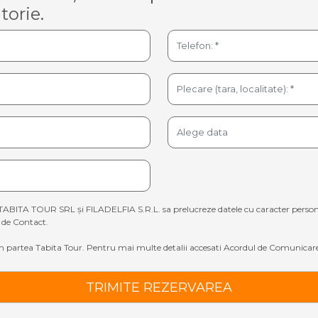
torie.
TABITA TOUR SRL și FILADELFIA S.R.L. sa prelucreze datele cu caracter personal sp
de Contact.
 partea Tabita Tour. Pentru mai multe detalii accesati
Acordul de Comunicare
TRIMITE REZERVAREA