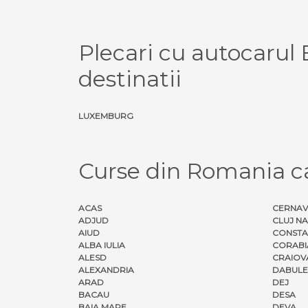
Plecari cu autocaru
destinatii
LUXEMBURG
Curse din Romania 
ACAS
CERNA
ADJUD
CLUJ N
AIUD
CONSTA
ALBA IULIA
CORABI
ALESD
CRAIOV
ALEXANDRIA
DABULE
ARAD
DEJ
BACAU
DESA
BAIA MARE
DEVA