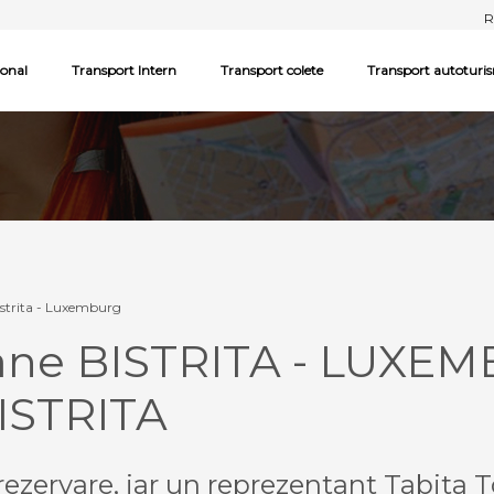
R
ional
Transport Intern
Transport colete
Transport autoturi
istrita - Luxemburg
oane BISTRITA - LUXE
ISTRITA
ezervare, iar un reprezentant Tabita T