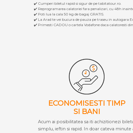
✔️ Cumperi biletul rapid si sigur de pe tabitatour.ro.
✔️ Reprogramarea calatoriei fara penalizari, cu 48h inaint
✔️ Poti lua la cala 50 kg de bagaj GRATIS.
✔️ La Arad te vei bucura de pauza pe traseu in autogara Eu
✔️ Primesti CADOU o cartela Vodafone daca calatoresti din 
ECONOMISESTI TIMP
SI BANI
Acum ai posibilitatea sa iti achizitionezi bilet
simplu, ieftin si rapid. In doar cateva minute 