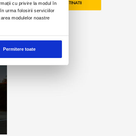
rmații cu privire la modul în
VEZI TARIFE SI DESTINATII
n urma folosirii serviciilor
lizarea modulelor noastre
Permitere toate