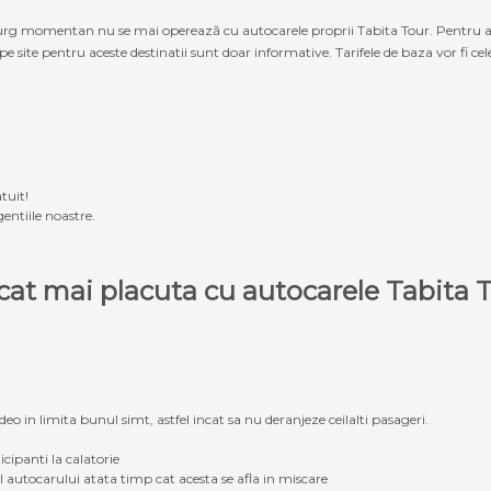
g momentan nu se mai operează cu autocarele proprii Tabita Tour. Pentru a ach
 pe site pentru aceste destinatii sunt doar informative. Tarifele de baza vor fi ce
tuit!
entiile noastre.
e cat mai placuta cu autocarele Tabit
eo in limita bunul simt, astfel incat sa nu deranjeze ceilalti pasageri.
icipanti la calatorie
ul autocarului atata timp cat acesta se afla in miscare