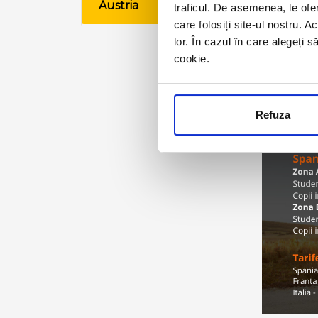
Austria
traficul. De asemenea, le ofer
VE
care folosiți site-ul nostru. A
lor. În cazul în care alegeți 
cookie.
Refuza