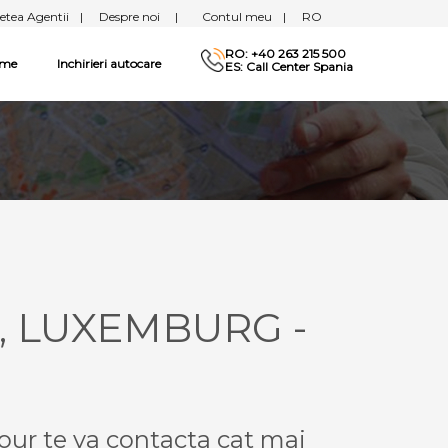
etea Agentii
|
Despre noi
|
Contul meu
|
RO
RO: +40 263 215 500
sme
Inchirieri autocare
ES: Call Center Spania
G, LUXEMBURG -
our te va contacta cat mai