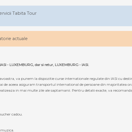
ervicii Tabita Tour
latorie actuale
ta IASI - LUXEMBURG, dar si retur, LUXEMBURG - IASI.
oastra, va punem la dispozitie curse internationale regulate din IASI cu de
cmai de aceea asiguram transportul international de persoane din majoritatea or
alizeaza in mai multe zile ale saptamanii. Pentru detalii exacte, va recomandam s
oucher cadou.
, muzica.