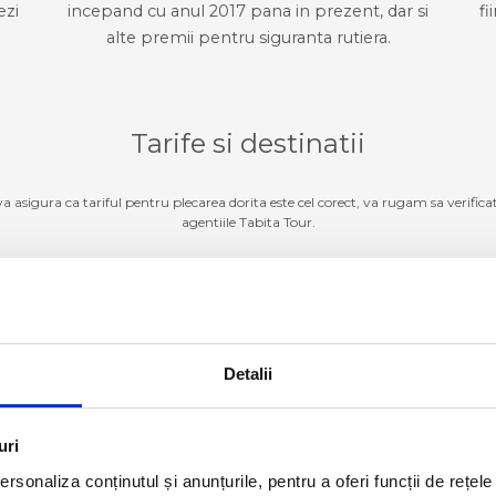
ezi
incepand cu anul 2017 pana in prezent, dar si
fi
alte premii pentru siguranta rutiera.
Tarife si destinatii
 va asigura ca tariful pentru plecarea dorita este cel corect, va rugam sa verifica
agentiile Tabita Tour.
Germania
ZI TARIFE SI DESTINATII
Detalii
Luxemburg
ZI TARIFE SI DESTINATII
Belgia
ZI TARIFE SI DESTINATII
uri
rsonaliza conținutul și anunțurile, pentru a oferi funcții de rețele