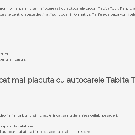
g momentan nu se mai operează cu autocarele proprii Tabita Tour. Pentru a ach
 pe site pentru aceste destinatii sunt doar informative. Tarifele de baza vor fi ce
tuit!
entiile noastre.
e cat mai placuta cu autocarele Tabit
eo in limita bunul simt, astfel incat sa nu deranjeze ceilalti pasageri.
icipanti la calatorie
ul autocarului atata timp cat acesta se afla in miscare