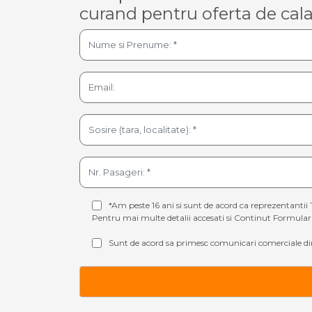
curand pentru oferta de cala
*Am peste 16 ani si sunt de acord ca reprezentantii 
Pentru mai multe detalii accesati si
Continut Formular 
Sunt de acord sa primesc comunicari comerciale din