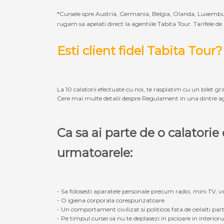
*Cursele spre Austria, Germania, Belgia, Olanda, Luxembur
rugam sa apelati direct la agentiile Tabita Tour. Tarifele de
Esti client fidel Tabita Tour?
La 10 calatorii efectuate cu noi, te rasplatim cu un bilet gra
Cere mai multe detalii despre Regulament in una dintre ag
Ca sa ai parte de o calatori
urmatoarele:
- Sa folosesti aparatele personale precum radio, mini TV, vid
- O igiena corporala corespunzatoare
- Un comportament civilizat si politicos fata de ceilalti part
- Pe timpul cursei sa nu te deplasezi in picioare in interior