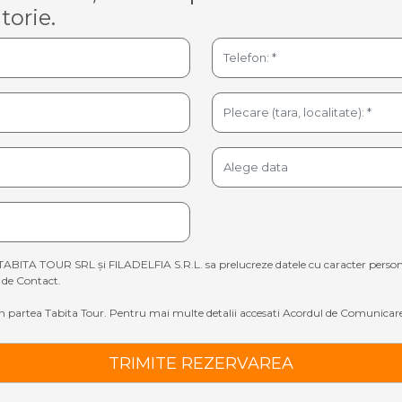
torie.
TABITA TOUR SRL și FILADELFIA S.R.L. sa prelucreze datele cu caracter personal sp
de Contact.
 partea Tabita Tour. Pentru mai multe detalii accesati
Acordul de Comunicare
TRIMITE REZERVAREA