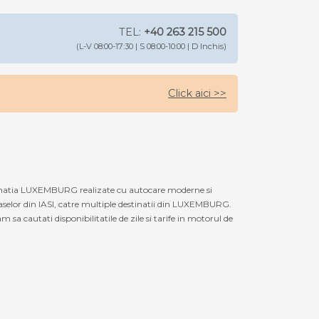
TEL:
+40 263 215 500
(L-V 08:00-17:30 | S 08:00-10:00 | D Inchis)
Click aici >>
stinatia LUXEMBURG realizate cu autocare moderne si
aselor din IASI, catre multiple destinatii din LUXEMBURG.
a cautati disponibilitatile de zile si tarife in motorul de