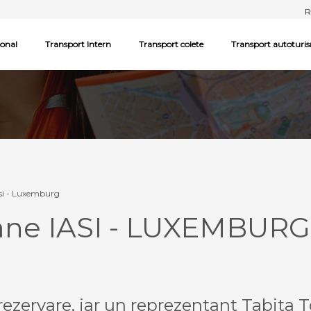
R
ional
Transport Intern
Transport colete
Transport autoturi
asi - Luxemburg
oane IASI - LUXEMBUR
ezervare, iar un reprezentant Tabita T