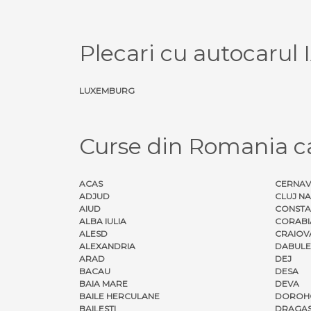
Plecari cu autocarul
LUXEMBURG
Curse din Romania 
ACAS
CERNA
ADJUD
CLUJ N
AIUD
CONSTA
ALBA IULIA
CORABI
ALESD
CRAIOV
ALEXANDRIA
DABULE
ARAD
DEJ
BACAU
DESA
BAIA MARE
DEVA
BAILE HERCULANE
DOROH
BAILESTI
DRAGAS