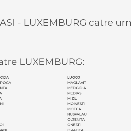
 IASI - LUXEMBURG catre urm
catre LUXEMBURG:
VODA
LUGOJ
APOCA
MAGLAVIT
NTA
MEDGIDIA
A
MEDIAS
A
MIZIL
NI
MOINESTI
MOTCA
NUSFALAU
OLTENITA
OI
ONESTI
ANI
ORADEA