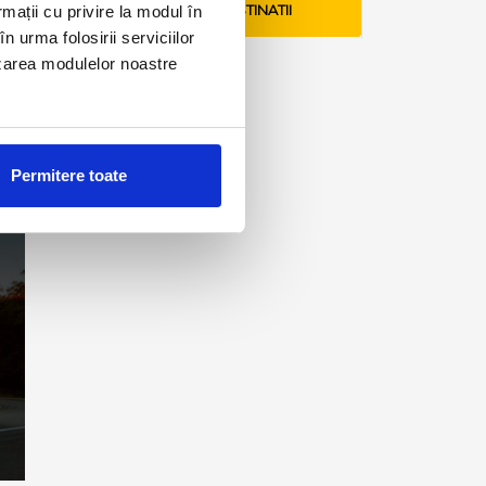
rmații cu privire la modul în
VEZI TARIFE SI DESTINATII
n urma folosirii serviciilor
lizarea modulelor noastre
Permitere toate