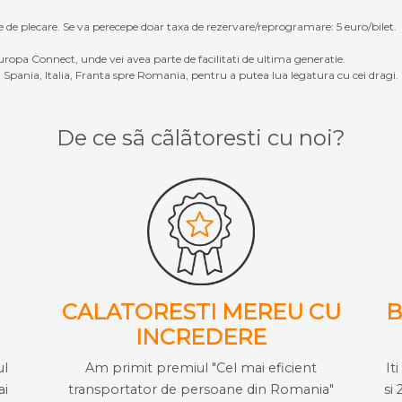
e de plecare. Se va perecepe doar taxa de rezervare/reprogramare: 5 euro/bilet.
ropa Connect, unde vei avea parte de facilitati de ultima generatie.
Spania, Italia, Franta spre Romania, pentru a putea lua legatura cu cei dragi.
De ce sã cãlãtoresti cu noi?
CALATORESTI MEREU CU
B
INCREDERE
ul
Am primit premiul "Cel mai eficient
It
ai
transportator de persoane din Romania"
si 