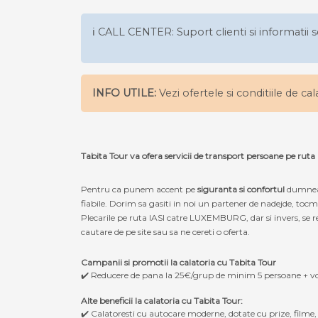
ℹ️ CALL CENTER: Suport clienti si informatii s
INFO UTILE:
Vezi ofertele si conditiile de ca
Tabita Tour va ofera servicii de transport persoane pe ru
Pentru ca punem accent pe
siguranta si confortul
dumneav
fiabile. Dorim sa gasiti in noi un partener de nadejde, to
Plecarile pe ruta IASI catre LUXEMBURG, dar si invers, se re
cautare de pe site sau sa ne cereti o oferta.
Campanii si promotii la calatoria cu Tabita Tour
✔️ Reducere de pana la 25€/grup de minim 5 persoane + v
Alte beneficii la calatoria cu Tabita Tour:
✔️ Calatoresti cu autocare moderne, dotate cu prize, filme