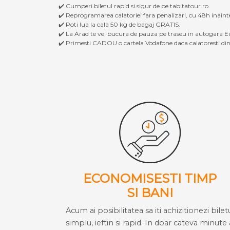
✔️ Cumperi biletul rapid si sigur de pe tabitatour.ro.
✔️ Reprogramarea calatoriei fara penalizari, cu 48h inaint
✔️ Poti lua la cala 50 kg de bagaj GRATIS.
✔️ La Arad te vei bucura de pauza pe traseu in autogara Eu
✔️ Primesti CADOU o cartela Vodafone daca calatoresti din 
ECONOMISESTI TIMP
SI BANI
Acum ai posibilitatea sa iti achizitionezi bilet
simplu, ieftin si rapid. In doar cateva minute 