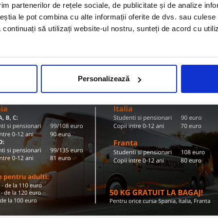
Olanda
im partenerilor de rețele sociale, de publicitate și de analize info
ZI TARIFE SI DESTINATII
ceștia le pot combina cu alte informații oferite de dvs. sau culese î
să continuați să utilizați website-ul nostru, sunteți de acord cu uti
Conditii de calatorie si bagaje
Personalizează