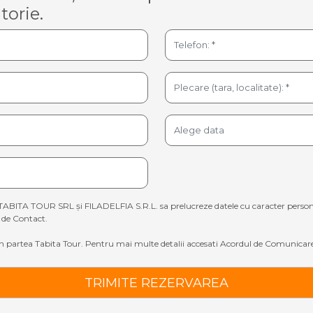
torie.
TABITA TOUR SRL și FILADELFIA S.R.L. sa prelucreze datele cu caracter personal sp
de Contact.
 partea Tabita Tour. Pentru mai multe detalii accesati
Acordul de Comunicare
TRIMITE REZERVAREA