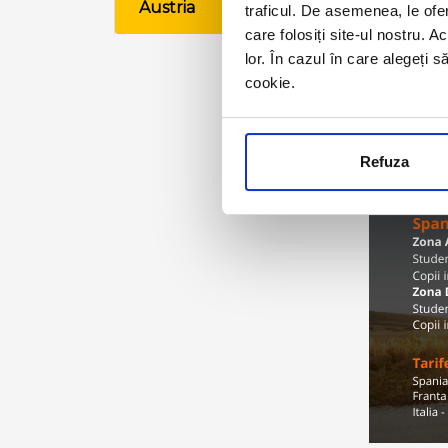
Austria
traficul. De asemenea, le ofer
VE
care folosiți site-ul nostru. A
lor. În cazul în care alegeți 
cookie.
Refuza