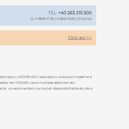
TEL:
+40 263 215 500
(L-V 08:00-17:30 | S 08:00-10:00 | D Inchis)
Click aici >>
 destinatia LUXEMBURG realizate cu autocare moderne si
selor din FRASIN, catre multiple destinatii din
e, va recomandam sa cautati disponibilitatile de zile si