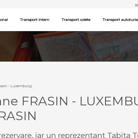
R
ional
Transport Intern
Transport colete
Transport autoturi
rasin - Luxemburg
oane FRASIN - LUXEMB
RASIN
ezervare, iar un reprezentant Tabita T