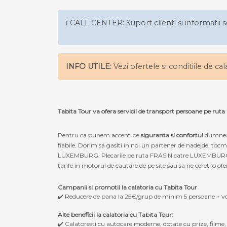
ℹ️ CALL CENTER: Suport clienti si informatii s
INFO UTILE:
Vezi ofertele si conditiile de ca
Tabita Tour va ofera servicii de transport persoane pe 
Pentru ca punem accent pe
siguranta si confortul
dumneav
fiabile. Dorim sa gasiti in noi un partener de nadejde, toc
LUXEMBURG. Plecarile pe ruta FRASIN catre LUXEMBURG, dar s
tarife in motorul de cautare de pe site sau sa ne cereti o ofe
Campanii si promotii la calatoria cu Tabita Tour
✔️ Reducere de pana la 25€/grup de minim 5 persoane + v
Alte beneficii la calatoria cu Tabita Tour:
✔️ Calatoresti cu autocare moderne, dotate cu prize, filme