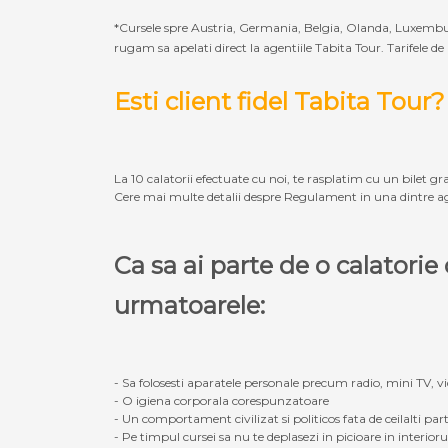
*Cursele spre Austria, Germania, Belgia, Olanda, Luxembur
rugam sa apelati direct la agentiile Tabita Tour. Tarifele de
Esti client fidel Tabita Tour?
La 10 calatorii efectuate cu noi, te rasplatim cu un bilet gra
Cere mai multe detalii despre Regulament in una dintre ag
Ca sa ai parte de o calatori
urmatoarele:
- Sa folosesti aparatele personale precum radio, mini TV, vid
- O igiena corporala corespunzatoare
- Un comportament civilizat si politicos fata de ceilalti part
- Pe timpul cursei sa nu te deplasezi in picioare in interior