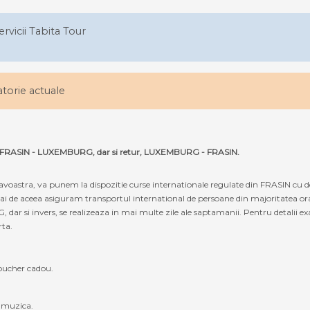
ervicii Tabita Tour
latorie actuale
ruta FRASIN - LUXEMBURG, dar si retur, LUXEMBURG - FRASIN.
oastra, va punem la dispozitie curse internationale regulate din FRASIN cu
mai de aceea asiguram transportul international de persoane din majoritatea ora
i invers, se realizeaza in mai multe zile ale saptamanii. Pentru detalii exact
rta.
oucher cadou.
, muzica.