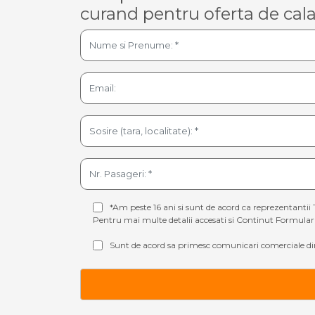
curand pentru oferta de cala
*Am peste 16 ani si sunt de acord ca reprezentantii 
Pentru mai multe detalii accesati si
Continut Formular 
Sunt de acord sa primesc comunicari comerciale din