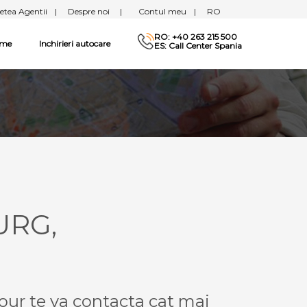
etea Agentii
|
Despre noi
|
Contul meu
|
RO
RO: +40 263 215 500
sme
Inchirieri autocare
ES: Call Center Spania
URG,
our te va contacta cat mai