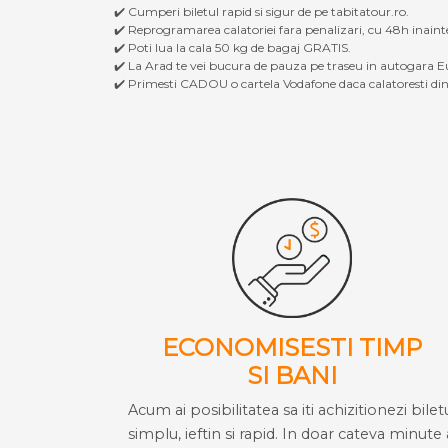
✔️ Cumperi biletul rapid si sigur de pe tabitatour.ro.
✔️ Reprogramarea calatoriei fara penalizari, cu 48h inaint
✔️ Poti lua la cala 50 kg de bagaj GRATIS.
✔️ La Arad te vei bucura de pauza pe traseu in autogara Eu
✔️ Primesti CADOU o cartela Vodafone daca calatoresti din 
ECONOMISESTI TIMP
SI BANI
Acum ai posibilitatea sa iti achizitionezi bilet
simplu, ieftin si rapid. In doar cateva minute 