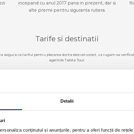
ezi
incepand cu anul 2017 pana in prezent, dar si
fi
alte premii pentru siguranta rutiera.
Tarife si destinatii
 va asigura ca tariful pentru plecarea dorita este cel corect, va rugam sa verifica
agentiile Tabita Tour.
Germania
ZI TARIFE SI DESTINATII
Detalii
Luxemburg
ZI TARIFE SI DESTINATII
Belgia
ZI TARIFE SI DESTINATII
uri
rsonaliza conținutul și anunțurile, pentru a oferi funcții de rețele