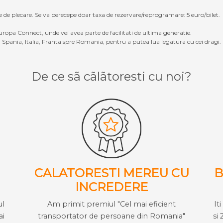
e de plecare. Se va perecepe doar taxa de rezervare/reprogramare: 5 euro/bilet.
ropa Connect, unde vei avea parte de facilitati de ultima generatie.
Spania, Italia, Franta spre Romania, pentru a putea lua legatura cu cei dragi.
De ce sã cãlãtoresti cu noi?
CALATORESTI MEREU CU
B
INCREDERE
ul
Am primit premiul "Cel mai eficient
It
ai
transportator de persoane din Romania"
si 