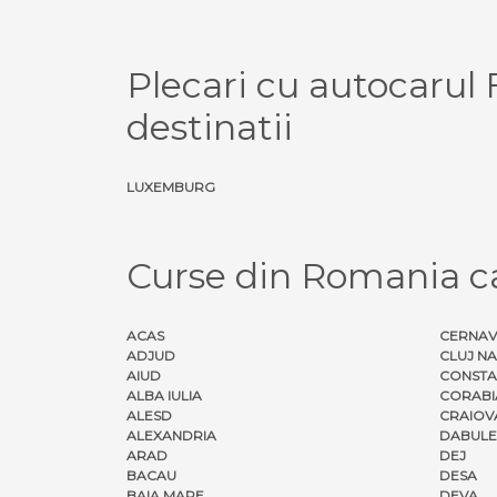
Plecari cu autocaru
destinatii
LUXEMBURG
Curse din Romania 
ACAS
CERNA
ADJUD
CLUJ N
AIUD
CONSTA
ALBA IULIA
CORABI
ALESD
CRAIOV
ALEXANDRIA
DABULE
ARAD
DEJ
BACAU
DESA
BAIA MARE
DEVA