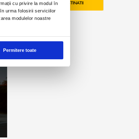
rmații cu privire la modul în
VEZI TARIFE SI DESTINATII
n urma folosirii serviciilor
lizarea modulelor noastre
Permitere toate