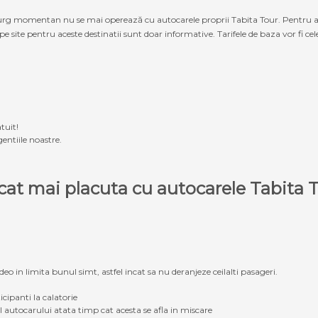
g momentan nu se mai operează cu autocarele proprii Tabita Tour. Pentru a ach
 pe site pentru aceste destinatii sunt doar informative. Tarifele de baza vor fi ce
tuit!
entiile noastre.
e cat mai placuta cu autocarele Tabit
eo in limita bunul simt, astfel incat sa nu deranjeze ceilalti pasageri.
icipanti la calatorie
ul autocarului atata timp cat acesta se afla in miscare