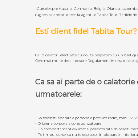
*Cursele spre Austria, Germania, Belgia, Olanda, Luxembur
rugam sa apelati direct la agentiile Tabita Tour. Tarifele de
Esti client fidel Tabita Tour?
La 10 calatorii efectuate cu noi, te rasplatim cu un bilet gra
Cere mai multe detalii despre Regulament in una dintre ag
Ca sa ai parte de o calatori
urmatoarele:
- Sa folosesti aparatele personale precum radio, mini TV, vid
- O igiena corporala corespunzatoare
- Un comportament civilizat si politicos fata de ceilalti part
- Pe timpul cursei sa nu te deplasezi in picioare in interior