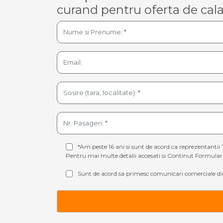
curand pentru oferta de cala
*Am peste 16 ani si sunt de acord ca reprezentantii 
Pentru mai multe detalii accesati si
Continut Formular 
Sunt de acord sa primesc comunicari comerciale din