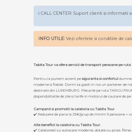
ℹ️ CALL CENTER: Suport clienti si informatii s
INFO UTILE:
Vezi ofertele si conditiile de ca
Tabita Tour va ofera servicii de transport persoane 
Pentru ca punem accent pe
siguranta si confortul
dumneav
moderne si fiabile. Dorim sa gasiti in noi un partener de
destinatii din LUXEMBURG. Plecarile pe ruta TARGU FRUMOS
disponibilitatile de zile si tarife in motorul de cautare de pe 
Campanii si promotii la calatoria cu Tabita Tour
✔️ Reducere de pana la 25€/grup de minim 5 persoane + v
Alte beneficii la calatoria cu Tabita Tour:
✔️ Calatoresti cu autocare moderne, dotate cu prize, filme