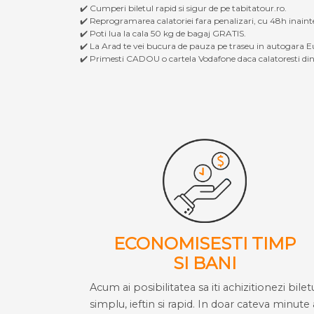
✔️ Cumperi biletul rapid si sigur de pe tabitatour.ro.
✔️ Reprogramarea calatoriei fara penalizari, cu 48h inaint
✔️ Poti lua la cala 50 kg de bagaj GRATIS.
✔️ La Arad te vei bucura de pauza pe traseu in autogara Eu
✔️ Primesti CADOU o cartela Vodafone daca calatoresti din 
ECONOMISESTI TIMP
SI BANI
Acum ai posibilitatea sa iti achizitionezi bilet
simplu, ieftin si rapid. In doar cateva minute 