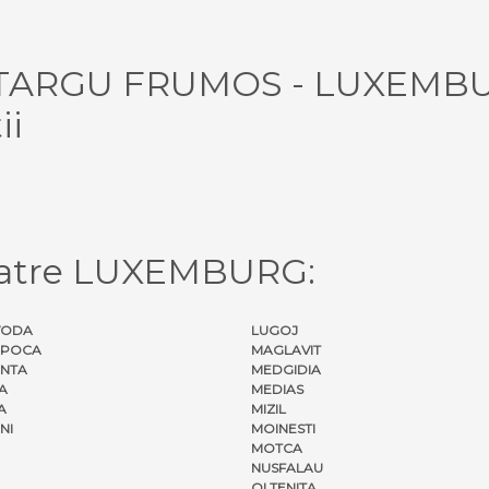
ul TARGU FRUMOS - LUXEMB
ii
catre LUXEMBURG:
VODA
LUGOJ
APOCA
MAGLAVIT
NTA
MEDGIDIA
A
MEDIAS
A
MIZIL
NI
MOINESTI
MOTCA
NUSFALAU
OLTENITA