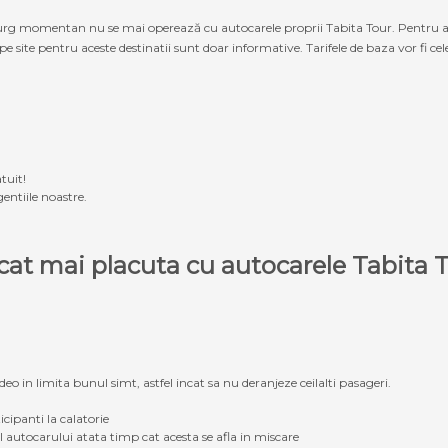
g momentan nu se mai operează cu autocarele proprii Tabita Tour. Pentru a ach
 pe site pentru aceste destinatii sunt doar informative. Tarifele de baza vor fi ce
tuit!
entiile noastre.
e cat mai placuta cu autocarele Tabit
eo in limita bunul simt, astfel incat sa nu deranjeze ceilalti pasageri.
icipanti la calatorie
ul autocarului atata timp cat acesta se afla in miscare