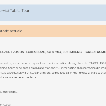
ervicii Tabita Tour
latorie actuale
pe ruta TARGU FRUMOS - LUXEMBURG, dar si retur, LUXEMBURG - TARGU FRUMO
oastra, va punem la dispozitie curse internationale regulate din TARGU F
 nadejde, tocmai de aceea asiguram transportul international de persoane din 
 catre LUXEMBURG, dar si invers, se realizeaza in mai multe zile ale saptam
site sau sa ne cereti o oferta.
oucher cadou.
, muzica.