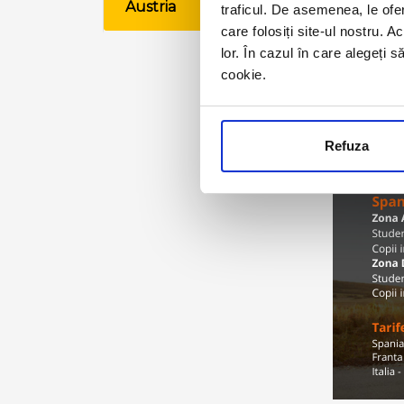
Austria
traficul. De asemenea, le ofer
VE
care folosiți site-ul nostru. A
lor. În cazul în care alegeți 
cookie.
Refuza