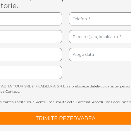
torie.
TABITA TOUR SRL și FILADELFIA S.R.L. sa prelucreze datele cu caracter personal sp
de Contact.
 partea Tabita Tour. Pentru mai multe detalii accesati
Acordul de Comunicare
TRIMITE REZERVAREA