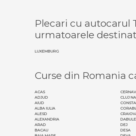
Plecari cu autocar
urmatoarele destinat
LUXEMBURG
Curse din Romania 
ACAS
CERNA
ADJUD
CLUJ N
AIUD
CONSTA
ALBA IULIA
CORABI
ALESD
CRAIOV
ALEXANDRIA
DABULE
ARAD
DEJ
BACAU
DESA
BAIA MARE
DEVA