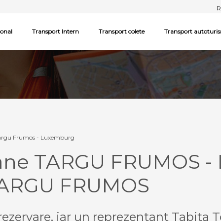
R
ional
Transport Intern
Transport colete
Transport autoturi
argu Frumos - Luxemburg
oane TARGU FRUMOS 
TARGU FRUMOS
ezervare, iar un reprezentant Tabita T