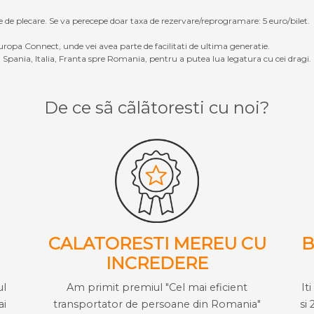
e de plecare. Se va perecepe doar taxa de rezervare/reprogramare: 5 euro/bilet.
ropa Connect, unde vei avea parte de facilitati de ultima generatie.
Spania, Italia, Franta spre Romania, pentru a putea lua legatura cu cei dragi.
De ce sã cãlãtoresti cu noi?
CALATORESTI MEREU CU
B
INCREDERE
ul
Am primit premiul "Cel mai eficient
It
ai
transportator de persoane din Romania"
si 