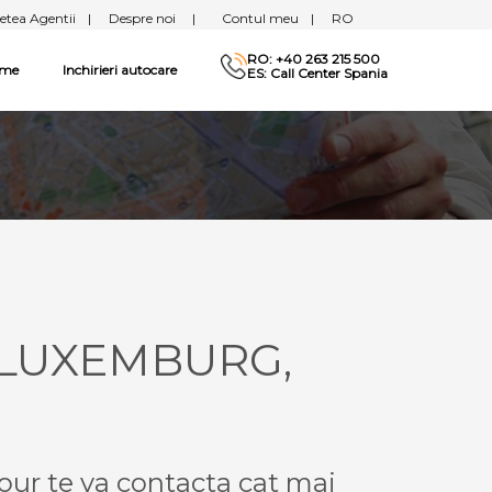
etea Agentii
|
Despre noi
|
Contul meu
|
RO
RO: +40 263 215 500
sme
Inchirieri autocare
ES: Call Center Spania
- LUXEMBURG,
our te va contacta cat mai