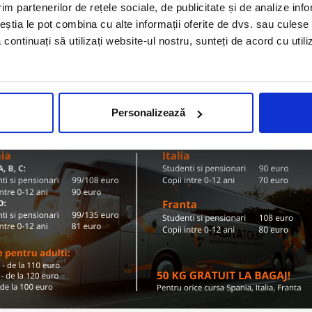
Olanda
im partenerilor de rețele sociale, de publicitate și de analize info
ZI TARIFE SI DESTINATII
ceștia le pot combina cu alte informații oferite de dvs. sau culese î
să continuați să utilizați website-ul nostru, sunteți de acord cu uti
Conditii de calatorie si bagaje
Personalizează