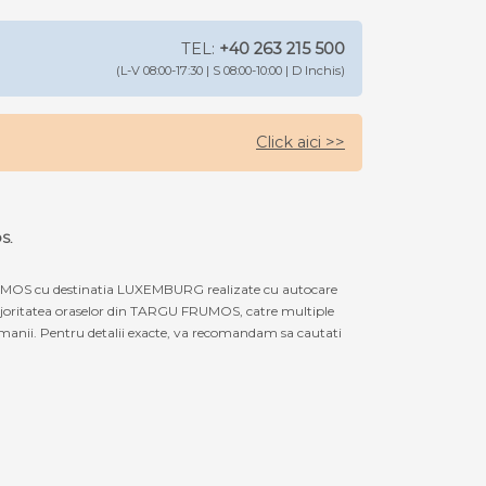
TEL:
+40 263 215 500
(L-V 08:00-17:30 | S 08:00-10:00 | D Inchis)
Click aici >>
S.
RUMOS cu destinatia LUXEMBURG realizate cu autocare
majoritatea oraselor din TARGU FRUMOS, catre multiple
anii. Pentru detalii exacte, va recomandam sa cautati