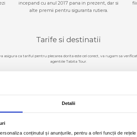
ezi
incepand cu anul 2017 pana in prezent, dar si
fi
alte premii pentru siguranta rutiera.
Tarife si destinatii
 va asigura ca tariful pentru plecarea dorita este cel corect, va rugam sa verifica
agentiile Tabita Tour.
Germania
ZI TARIFE SI DESTINATII
Detalii
Luxemburg
ZI TARIFE SI DESTINATII
Belgia
ZI TARIFE SI DESTINATII
uri
rsonaliza conținutul și anunțurile, pentru a oferi funcții de rețele