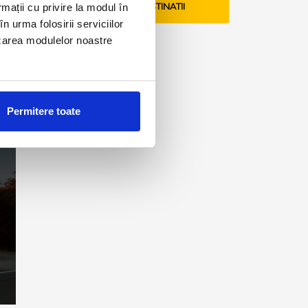
rmații cu privire la modul în
VEZI TARIFE SI DESTINATII
n urma folosirii serviciilor
lizarea modulelor noastre
Permitere toate