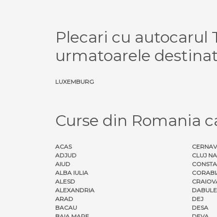
Plecari cu autocar
urmatoarele destinat
LUXEMBURG
Curse din Romania 
ACAS
CERNA
ADJUD
CLUJ N
AIUD
CONSTA
ALBA IULIA
CORABI
ALESD
CRAIOV
ALEXANDRIA
DABULE
ARAD
DEJ
BACAU
DESA
BAIA MARE
DEVA