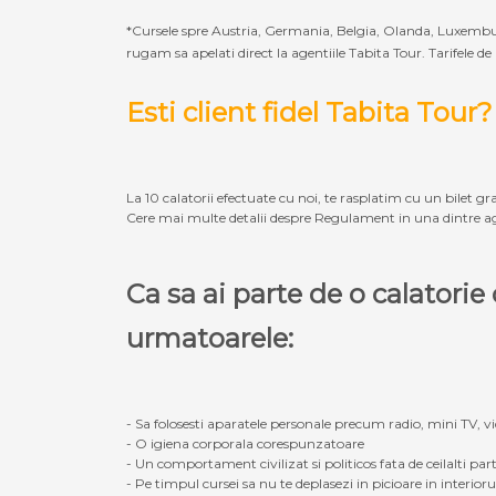
*Cursele spre Austria, Germania, Belgia, Olanda, Luxembur
rugam sa apelati direct la agentiile Tabita Tour. Tarifele de
Esti client fidel Tabita Tour?
La 10 calatorii efectuate cu noi, te rasplatim cu un bilet gra
Cere mai multe detalii despre Regulament in una dintre ag
Ca sa ai parte de o calatori
urmatoarele:
- Sa folosesti aparatele personale precum radio, mini TV, vid
- O igiena corporala corespunzatoare
- Un comportament civilizat si politicos fata de ceilalti part
- Pe timpul cursei sa nu te deplasezi in picioare in interior