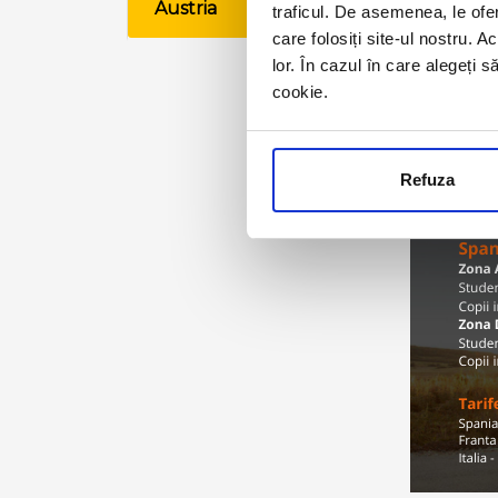
Austria
traficul. De asemenea, le ofer
VE
care folosiți site-ul nostru. A
lor. În cazul în care alegeți 
cookie.
Refuza