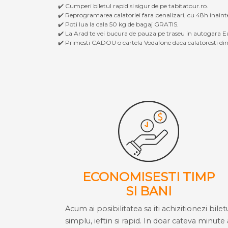
✔️ Cumperi biletul rapid si sigur de pe tabitatour.ro.
✔️ Reprogramarea calatoriei fara penalizari, cu 48h inaint
✔️ Poti lua la cala 50 kg de bagaj GRATIS.
✔️ La Arad te vei bucura de pauza pe traseu in autogara Eu
✔️ Primesti CADOU o cartela Vodafone daca calatoresti din 
ECONOMISESTI TIMP
SI BANI
Acum ai posibilitatea sa iti achizitionezi bilet
simplu, ieftin si rapid. In doar cateva minute 