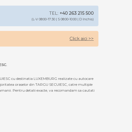
TEL:
+40 263 215 500
(L-V 08:00-17:30 | S 08:00-10:00 | D Inchis)
Click aici >>
ESC.
CUIESC cu destinatia LUXEMBURG realizate cu autocare
majoritatea oraselor din TARGU SECUIESC, catre multiple
amanii. Pentru detalii exacte, va recomandam sa cautati