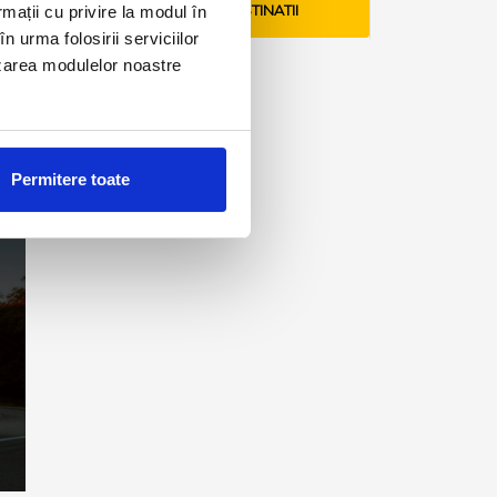
rmații cu privire la modul în
VEZI TARIFE SI DESTINATII
n urma folosirii serviciilor
lizarea modulelor noastre
Permitere toate