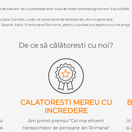
e de plecare. Se va perecepe doar taxa de rezervare/reprogramare: 5 euro/bilet.
ropa Connect, unde vei avea parte de facilitati de ultima generatie.
Spania, Italia, Franta spre Romania, pentru a putea lua legatura cu cei dragi.
De ce sã cãlãtoresti cu noi?
CALATORESTI MEREU CU
B
INCREDERE
ul
Am primit premiul "Cel mai eficient
It
ai
transportator de persoane din Romania"
si 