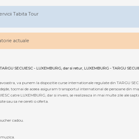
ervicii Tabita Tour
latorie actuale
e ruta TARGU SECUIESC - LUXEMBURG, dar si retur, LUXEMBURG - TARGU SECUI
oastra, va punem la dispozitie curse internationale regulate din TARGU SE
 nadejde, tocmai de aceea asiguram transportul international de persoane din 
SC catre LUXEMBURG, dar si invers, se realizeaza in mai multe zile ale sapt
site sau sa ne cereti o oferta.
oucher cadou.
, muzica.