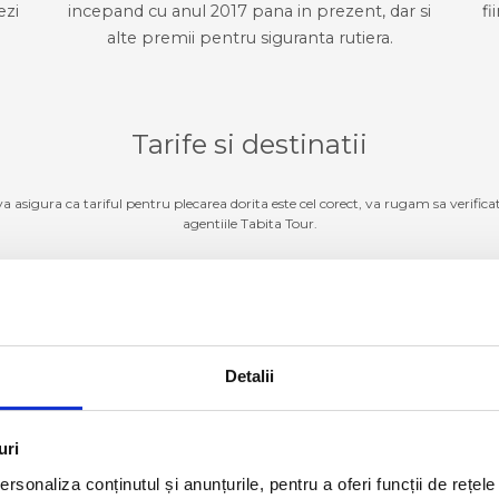
ezi
incepand cu anul 2017 pana in prezent, dar si
fi
alte premii pentru siguranta rutiera.
Tarife si destinatii
 va asigura ca tariful pentru plecarea dorita este cel corect, va rugam sa verifica
agentiile Tabita Tour.
Germania
ZI TARIFE SI DESTINATII
Detalii
Luxemburg
ZI TARIFE SI DESTINATII
Belgia
ZI TARIFE SI DESTINATII
uri
rsonaliza conținutul și anunțurile, pentru a oferi funcții de rețele