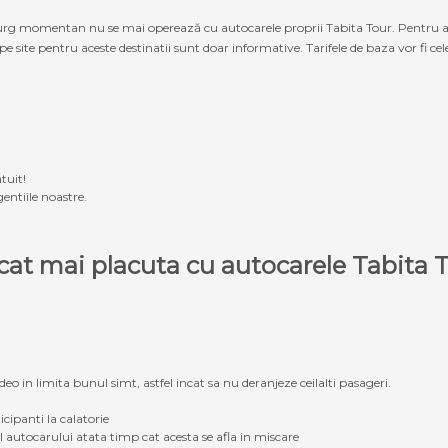
g momentan nu se mai operează cu autocarele proprii Tabita Tour. Pentru a ach
 pe site pentru aceste destinatii sunt doar informative. Tarifele de baza vor fi ce
tuit!
entiile noastre.
e cat mai placuta cu autocarele Tabit
eo in limita bunul simt, astfel incat sa nu deranjeze ceilalti pasageri.
icipanti la calatorie
ul autocarului atata timp cat acesta se afla in miscare