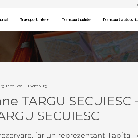
R
ional
Transport Intern
Transport colete
Transport autoturi
argu Secuiesc - Luxemburg
oane TARGU SECUIESC
ARGU SECUIESC
ezervare, iar un reprezentant Tabita T