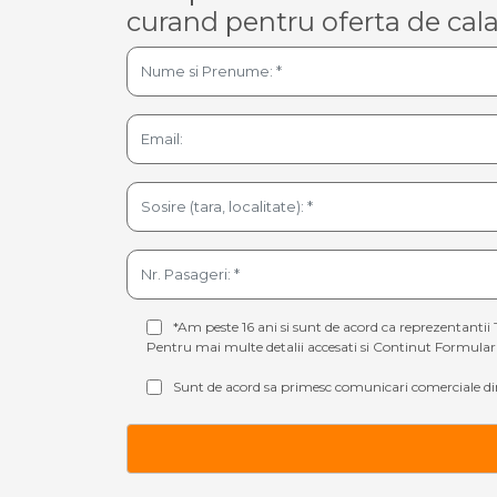
curand pentru oferta de cala
*Am peste 16 ani si sunt de acord ca reprezentantii 
Pentru mai multe detalii accesati si
Continut Formular 
Sunt de acord sa primesc comunicari comerciale din