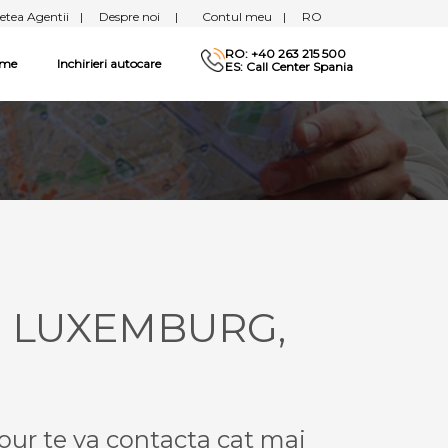
etea Agentii
|
Despre noi
|
Contul meu
|
RO
RO: +40 263 215 500
sme
Inchirieri autocare
ES: Call Center Spania
 - LUXEMBURG,
our te va contacta cat mai