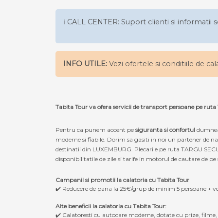
ℹ️ CALL CENTER: Suport clienti si informatii s
INFO UTILE:
Vezi ofertele si conditiile de ca
Tabita Tour va ofera servicii de transport persoane p
Pentru ca punem accent pe
siguranta si confortul
dumneav
moderne si fiabile. Dorim sa gasiti in noi un partener de
destinatii din LUXEMBURG. Plecarile pe ruta TARGU SECUIE
disponibilitatile de zile si tarife in motorul de cautare de pe 
Campanii si promotii la calatoria cu Tabita Tour
✔️ Reducere de pana la 25€/grup de minim 5 persoane + v
Alte beneficii la calatoria cu Tabita Tour:
✔️ Calatoresti cu autocare moderne, dotate cu prize, filme