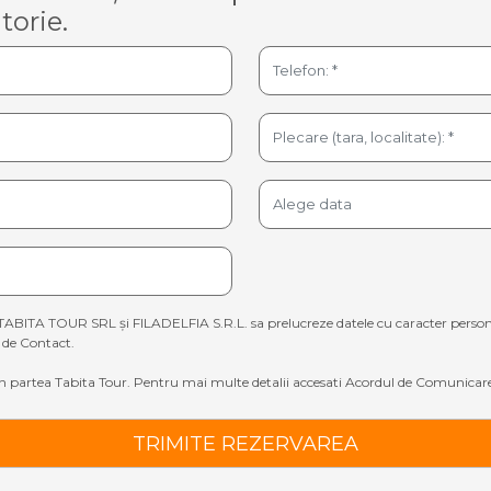
torie.
TABITA TOUR SRL și FILADELFIA S.R.L. sa prelucreze datele cu caracter personal sp
de Contact.
 partea Tabita Tour. Pentru mai multe detalii accesati
Acordul de Comunicare
TRIMITE REZERVAREA