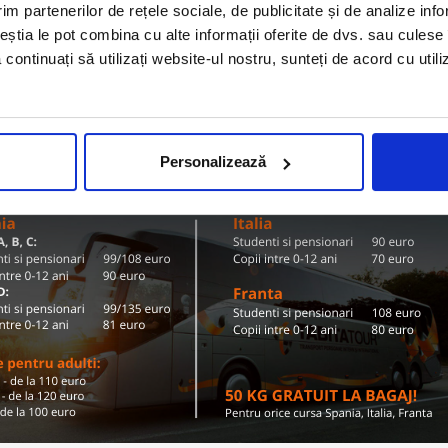
Olanda
im partenerilor de rețele sociale, de publicitate și de analize info
ZI TARIFE SI DESTINATII
ceștia le pot combina cu alte informații oferite de dvs. sau culese î
să continuați să utilizați website-ul nostru, sunteți de acord cu uti
Conditii de calatorie si bagaje
Personalizează