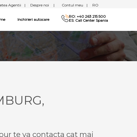
etea Agentii
|
Despre noi
|
Contul meu
|
RO
RO: +40 263 215 500
sme
Inchirieri autocare
ES: Call Center Spania
EMBURG,
our te va contacta cat mai