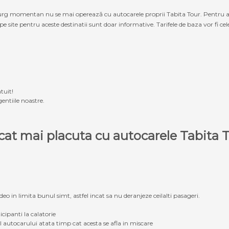
g momentan nu se mai operează cu autocarele proprii Tabita Tour. Pentru a ach
 pe site pentru aceste destinatii sunt doar informative. Tarifele de baza vor fi ce
tuit!
entiile noastre.
e cat mai placuta cu autocarele Tabit
eo in limita bunul simt, astfel incat sa nu deranjeze ceilalti pasageri.
icipanti la calatorie
ul autocarului atata timp cat acesta se afla in miscare