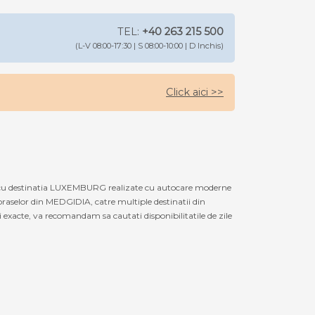
TEL:
+40 263 215 500
(L-V 08:00-17:30 | S 08:00-10:00 | D Inchis)
Click aici >>
 cu destinatia LUXEMBURG realizate cu autocare moderne
oraselor din MEDGIDIA, catre multiple destinatii din
xacte, va recomandam sa cautati disponibilitatile de zile