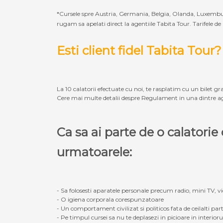
*Cursele spre Austria, Germania, Belgia, Olanda, Luxembur
rugam sa apelati direct la agentiile Tabita Tour. Tarifele de
Esti client fidel Tabita Tour?
La 10 calatorii efectuate cu noi, te rasplatim cu un bilet gra
Cere mai multe detalii despre Regulament in una dintre ag
Ca sa ai parte de o calatori
urmatoarele:
- Sa folosesti aparatele personale precum radio, mini TV, vid
- O igiena corporala corespunzatoare
- Un comportament civilizat si politicos fata de ceilalti part
- Pe timpul cursei sa nu te deplasezi in picioare in interior