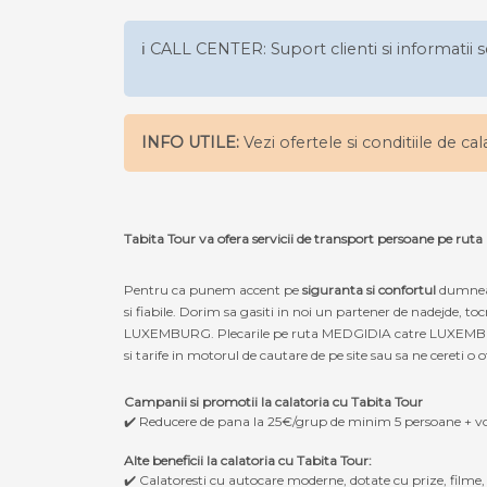
ℹ️ CALL CENTER: Suport clienti si informatii s
INFO UTILE:
Vezi ofertele si conditiile de ca
Tabita Tour va ofera servicii de transport persoane pe
Pentru ca punem accent pe
siguranta si confortul
dumneav
si fiabile. Dorim sa gasiti in noi un partener de nadejde, 
LUXEMBURG. Plecarile pe ruta MEDGIDIA catre LUXEMBURG, da
si tarife in motorul de cautare de pe site sau sa ne cereti o o
Campanii si promotii la calatoria cu Tabita Tour
✔️ Reducere de pana la 25€/grup de minim 5 persoane + v
Alte beneficii la calatoria cu Tabita Tour:
✔️ Calatoresti cu autocare moderne, dotate cu prize, filme