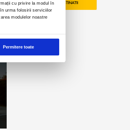
rmații cu privire la modul în
VEZI TARIFE SI DESTINATII
n urma folosirii serviciilor
lizarea modulelor noastre
Permitere toate