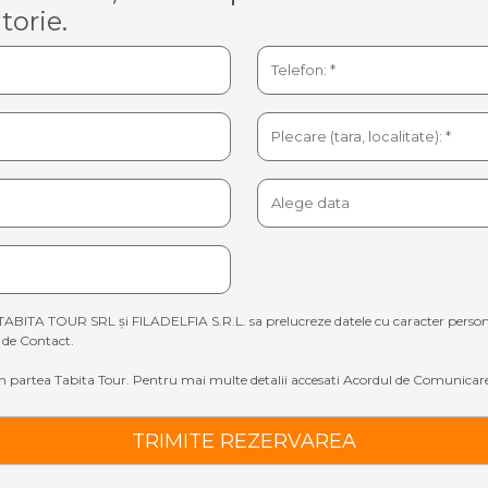
torie.
TABITA TOUR SRL și FILADELFIA S.R.L. sa prelucreze datele cu caracter personal sp
de Contact.
 partea Tabita Tour. Pentru mai multe detalii accesati
Acordul de Comunicare
TRIMITE REZERVAREA