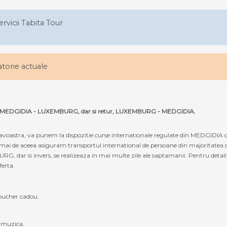
ervicii Tabita Tour
latorie actuale
 ruta MEDGIDIA - LUXEMBURG, dar si retur, LUXEMBURG - MEDGIDIA.
oastra, va punem la dispozitie curse internationale regulate din MEDGIDIA
tocmai de aceea asiguram transportul international de persoane din majoritatea 
r si invers, se realizeaza in mai multe zile ale saptamanii. Pentru detalii e
ferta.
oucher cadou.
, muzica.