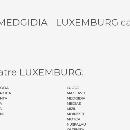
ul MEDGIDIA - LUXEMBURG ca
catre LUXEMBURG:
VODA
LUGOJ
APOCA
MAGLAVIT
NTA
MEDGIDIA
A
MEDIAS
A
MIZIL
NI
MOINESTI
MOTCA
NUSFALAU
OLTENITA