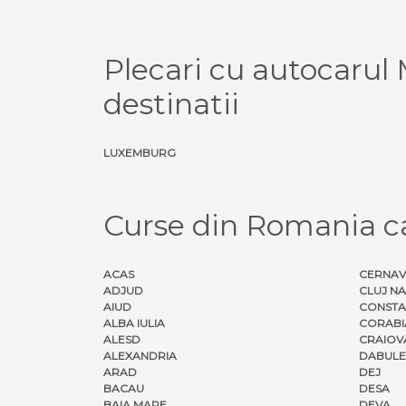
Plecari cu autocar
destinatii
LUXEMBURG
Curse din Romania 
ACAS
CERNA
ADJUD
CLUJ N
AIUD
CONSTA
ALBA IULIA
CORABI
ALESD
CRAIOV
ALEXANDRIA
DABULE
ARAD
DEJ
BACAU
DESA
BAIA MARE
DEVA