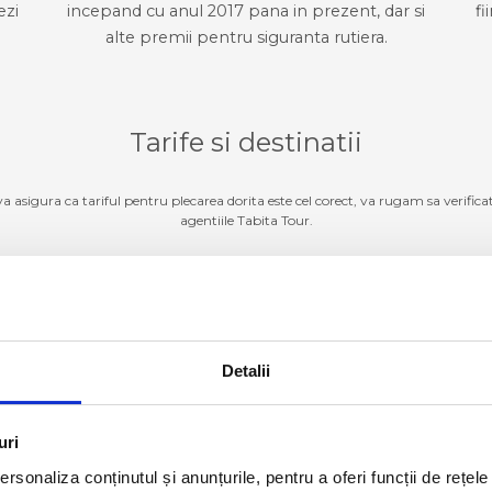
ezi
incepand cu anul 2017 pana in prezent, dar si
fi
alte premii pentru siguranta rutiera.
Tarife si destinatii
 va asigura ca tariful pentru plecarea dorita este cel corect, va rugam sa verifica
agentiile Tabita Tour.
Germania
ZI TARIFE SI DESTINATII
Detalii
Luxemburg
ZI TARIFE SI DESTINATII
Belgia
ZI TARIFE SI DESTINATII
uri
rsonaliza conținutul și anunțurile, pentru a oferi funcții de rețele