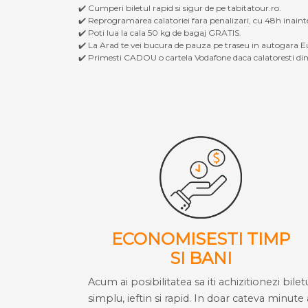
✔️ Cumperi biletul rapid si sigur de pe tabitatour.ro.
✔️ Reprogramarea calatoriei fara penalizari, cu 48h inaint
✔️ Poti lua la cala 50 kg de bagaj GRATIS.
✔️ La Arad te vei bucura de pauza pe traseu in autogara Eu
✔️ Primesti CADOU o cartela Vodafone daca calatoresti din 
ECONOMISESTI TIMP
SI BANI
Acum ai posibilitatea sa iti achizitionezi bilet
simplu, ieftin si rapid. In doar cateva minute 