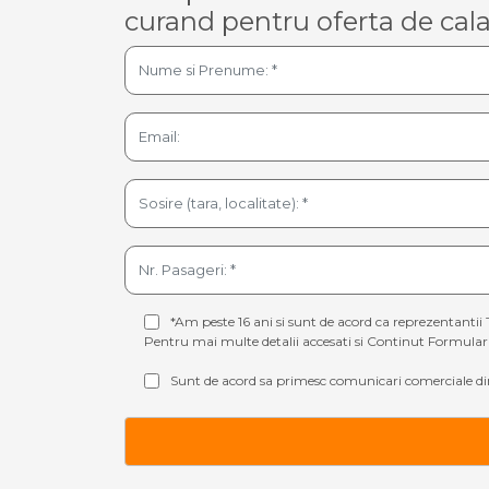
curand pentru oferta de cala
*Am peste 16 ani si sunt de acord ca reprezentantii 
Pentru mai multe detalii accesati si
Continut Formular 
Sunt de acord sa primesc comunicari comerciale din