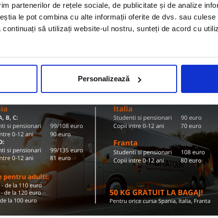
Olanda
im partenerilor de rețele sociale, de publicitate și de analize info
ZI TARIFE SI DESTINATII
ceștia le pot combina cu alte informații oferite de dvs. sau culese î
să continuați să utilizați website-ul nostru, sunteți de acord cu uti
Conditii de calatorie si bagaje
Personalizează