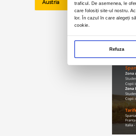
Austria
traficul. De asemenea, le ofer
VE
care folosiți site-ul nostru. A
lor. În cazul în care alegeți 
cookie.
Refuza