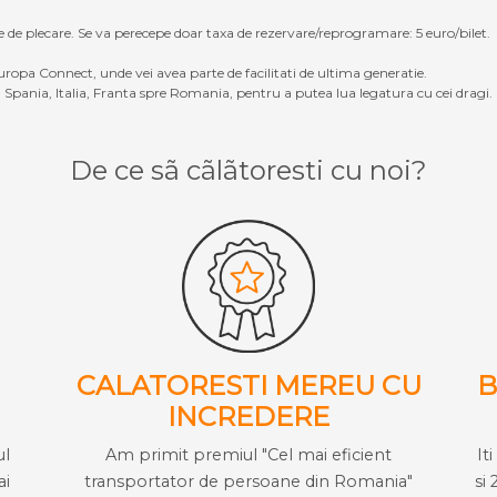
e de plecare. Se va perecepe doar taxa de rezervare/reprogramare: 5 euro/bilet.
ropa Connect, unde vei avea parte de facilitati de ultima generatie.
Spania, Italia, Franta spre Romania, pentru a putea lua legatura cu cei dragi.
De ce sã cãlãtoresti cu noi?
CALATORESTI MEREU CU
B
INCREDERE
ul
Am primit premiul "Cel mai eficient
It
ai
transportator de persoane din Romania"
si 