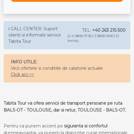
ℹ️ CALL CENTER: Suport
TEL:
+40 263 215 500
clienti si informatii servicii
(L-V 08:00-17:30 | S 08:00-10:00 | D
Tabita Tour
Inchis)
INFO UTILE:
Vezi ofertele si conditiile de calatorie actuale
Click aici >>
Tabita Tour va ofera servicii de transport persoane pe ruta
BALS-OT - TOULOUSE, dar si retur, TOULOUSE - BALS-OT.
Pentru ca punem accent pe
siguranta si confortul
dumneavoastra, va punem la dispozitie curse internationale