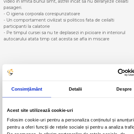
video in limita bunul simt, astfel incat sa nu deranjeze ceilalti
pasageri.
- O igiena corporala corespunzatoare
- Un comportament civilizat si politicos fata de ceilalti
participanti la calatorie
- Pe timpul cursei sa nu te deplasezi in picioare in interiorul
autocarului atata timp cat acesta se afla in miscare
Curse din Romania catre
TOULOUSE:
ACAS
LUGOJ
Consimțământ
Detalii
Despre
ADJUD
MAGLAVIT
AIUD
MEDGIDIA
ALBA IULIA
MEDIAS
Acest site utilizează cookie-uri
ALESD
MIZIL
ALEXANDRIA
MOINESTI
Folosim cookie-uri pentru a personaliza conținutul și anunțuri
ARAD
MOTCA
pentru a oferi funcții de rețele sociale și pentru a analiza trafi
BACAU
NUSFALAU
De asemenea, le oferim partenerilor de rețele sociale, de