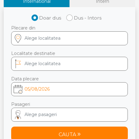
International
Intern
Doar dus
Dus - Intors
Plecare din
Localitate destinatie
Data plecare
Pasageri
CAUTA