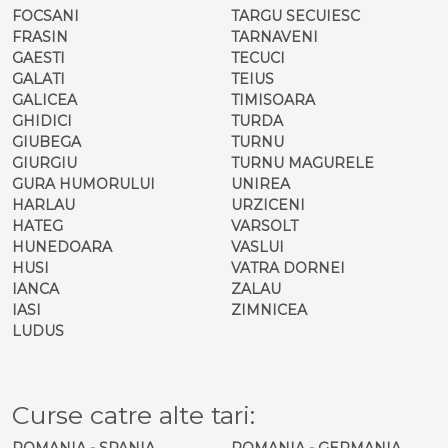
FOCSANI
TARGU SECUIESC
FRASIN
TARNAVENI
GAESTI
TECUCI
GALATI
TEIUS
GALICEA
TIMISOARA
GHIDICI
TURDA
GIUBEGA
TURNU
GIURGIU
TURNU MAGURELE
GURA HUMORULUI
UNIREA
HARLAU
URZICENI
HATEG
VARSOLT
HUNEDOARA
VASLUI
HUSI
VATRA DORNEI
IANCA
ZALAU
IASI
ZIMNICEA
LUDUS
Curse catre alte tari:
ROMANIA - SPANIA
ROMANIA - GERMANIA