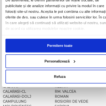
BAIA MARE
OLTENITA
publicitate și de analize informații cu privire la modul în care
BAILE HERCULANE
ONESTI
folosiți site-ul nostru. Aceștia le pot combina cu alte informați
BAILESTI
ORADEA
BALS-IS
ORSOVA
oferite de dvs. sau culese în urma folosirii serviciilor lor. În c
BALS-OT
PASCANI
în care alegeți să continuați să utilizați website-ul nostru, sun
BARCA
PERICEI
de acord cu utilizarea modulelor noastre cookie.
BARLAD
PERISOR
BECHET
PETROSANI
BECLEAN
PIATRA NEAMT
Permitere toate
BISTRET
PISCU VECHI
BISTRITA
PITESTI
BLAJ
PLOIESTI
Personalizează
BOTOSANI
PODARI
BRAILA
POIANA MARE
BRASOV
RADOVAN
BUCURESTI AGENTIE
Refuza
RAST
BUZAU
REGHIN
CALAFAT
RESITA
CALARASI-CL
RM. VALCEA
CALARASI-DOLJ
ROMAN
CAMPULUNG
ROSIORII DE VEDE