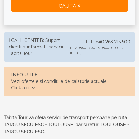
CAUTA
ℹ️ CALL CENTER: Suport
TEL:
+40 263 215 500
clienti si informatii servicii
(L-V 08:00-17:30 | S 08:00-10:00 | D
Tabita Tour
Inchis)
INFO UTILE:
Vezi ofertele si conditiile de calatorie actuale
Click aici >>
Tabita Tour va ofera servicii de transport persoane pe ruta
TARGU SECUIESC - TOULOUSE, dar si retur, TOULOUSE -
TARGU SECUIESC.