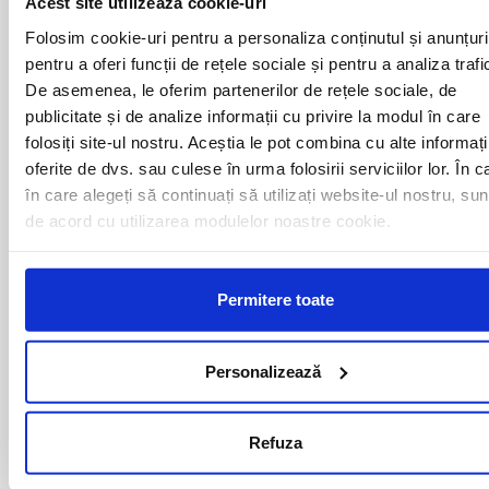
Acest site utilizează cookie-uri
ALESD
MIZIL
ALEXANDRIA
MOINESTI
Folosim cookie-uri pentru a personaliza conținutul și anunțuri
ARAD
MOTCA
pentru a oferi funcții de rețele sociale și pentru a analiza trafi
BACAU
NUSFALAU
De asemenea, le oferim partenerilor de rețele sociale, de
BAIA MARE
OLTENITA
publicitate și de analize informații cu privire la modul în care
BAILE HERCULANE
ONESTI
folosiți site-ul nostru. Aceștia le pot combina cu alte informați
BAILESTI
ORADEA
BALS-IS
ORSOVA
oferite de dvs. sau culese în urma folosirii serviciilor lor. În c
BALS-OT
PASCANI
în care alegeți să continuați să utilizați website-ul nostru, sun
BARCA
PERICEI
de acord cu utilizarea modulelor noastre cookie.
BARLAD
PERISOR
BECHET
PETROSANI
BECLEAN
PIATRA NEAMT
Permitere toate
BISTRET
PISCU VECHI
BISTRITA
PITESTI
BLAJ
PLOIESTI
Personalizează
BOTOSANI
PODARI
BRAILA
POIANA MARE
BRASOV
RADOVAN
BUCURESTI AGENTIE
RAST
Refuza
BUZAU
REGHIN
CALAFAT
RESITA