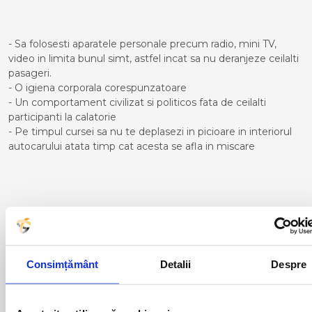
- Sa folosesti aparatele personale precum radio, mini TV,
video in limita bunul simt, astfel incat sa nu deranjeze ceilalti
pasageri.
- O igiena corporala corespunzatoare
- Un comportament civilizat si politicos fata de ceilalti
participanti la calatorie
- Pe timpul cursei sa nu te deplasezi in picioare in interiorul
autocarului atata timp cat acesta se afla in miscare
Curse din Romania catre
TOULOUSE:
ACAS
LUGOJ
Consimțământ
Detalii
Despre
ADJUD
MAGLAVIT
AIUD
MEDGIDIA
ALBA IULIA
MEDIAS