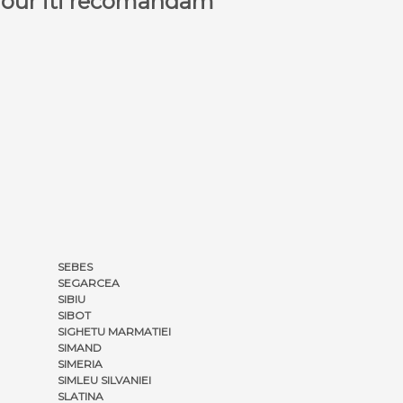
a Tour iti recomandam
SEBES
SEGARCEA
SIBIU
SIBOT
SIGHETU MARMATIEI
SIMAND
SIMERIA
SIMLEU SILVANIEI
SLATINA