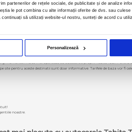
im partenerilor de rețele sociale, de publicitate și de analize info
ceștia le pot combina cu alte informații oferite de dvs. sau culese î
să continuați să utilizați website-ul nostru, sunteți de acord cu uti
Personalizează
g momentan nu se mai operează cu autocarele proprii Tabita Tour. Pentru a ach
 pe site pentru aceste destinatii sunt doar informative. Tarifele de baza vor fi ce
tuit!
entiile noastre.