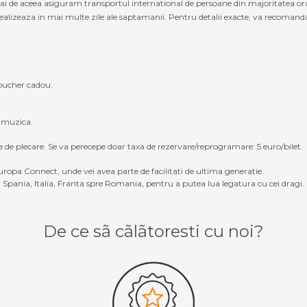
cmai de aceea asiguram transportul international de persoane din majoritatea o
alizeaza in mai multe zile ale saptamanii. Pentru detalii exacte, va recomandam s
oucher cadou.
, muzica.
e de plecare. Se va perecepe doar taxa de rezervare/reprogramare: 5 euro/bilet.
ropa Connect, unde vei avea parte de facilitati de ultima generatie.
Spania, Italia, Franta spre Romania, pentru a putea lua legatura cu cei dragi.
De ce sã cãlãtoresti cu noi?