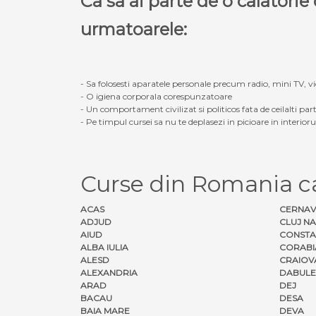
Ca sa ai parte de o calatori
urmatoarele:
- Sa folosesti aparatele personale precum radio, mini TV, vid
- O igiena corporala corespunzatoare
- Un comportament civilizat si politicos fata de ceilalti part
- Pe timpul cursei sa nu te deplasezi in picioare in interior
Curse din Romania 
ACAS
CERNA
ADJUD
CLUJ N
AIUD
CONSTA
ALBA IULIA
CORABI
ALESD
CRAIOV
ALEXANDRIA
DABULE
ARAD
DEJ
BACAU
DESA
BAIA MARE
DEVA