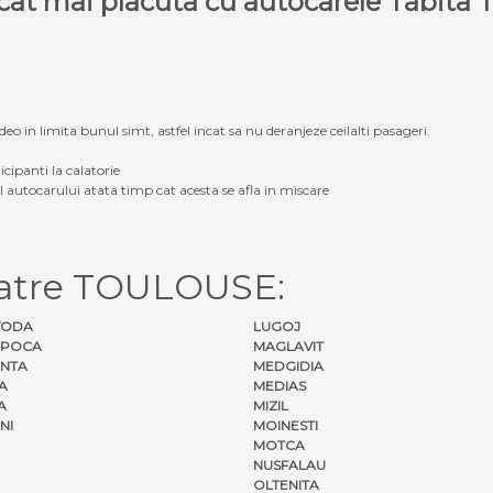
e cat mai placuta cu autocarele Tabit
eo in limita bunul simt, astfel incat sa nu deranjeze ceilalti pasageri.
icipanti la calatorie
ul autocarului atata timp cat acesta se afla in miscare
catre TOULOUSE:
VODA
LUGOJ
APOCA
MAGLAVIT
NTA
MEDGIDIA
A
MEDIAS
A
MIZIL
NI
MOINESTI
MOTCA
NUSFALAU
OLTENITA