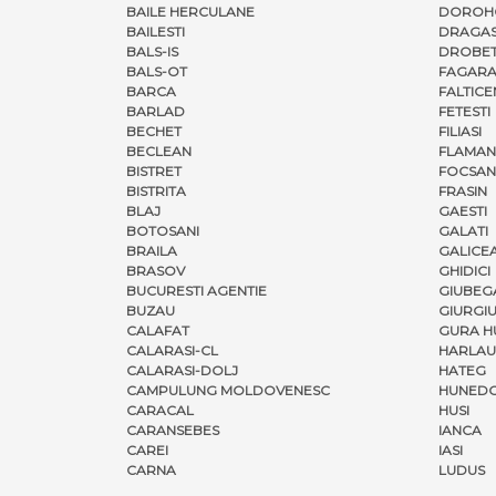
BAILE HERCULANE
DOROH
BAILESTI
DRAGAS
BALS-IS
DROBET
BALS-OT
FAGARA
BARCA
FALTICE
BARLAD
FETESTI
BECHET
FILIASI
BECLEAN
FLAMAN
BISTRET
FOCSAN
BISTRITA
FRASIN
BLAJ
GAESTI
BOTOSANI
GALATI
BRAILA
GALICE
BRASOV
GHIDICI
BUCURESTI AGENTIE
GIUBEG
BUZAU
GIURGI
CALAFAT
GURA H
CALARASI-CL
HARLAU
CALARASI-DOLJ
HATEG
CAMPULUNG MOLDOVENESC
HUNED
CARACAL
HUSI
CARANSEBES
IANCA
CAREI
IASI
CARNA
LUDUS