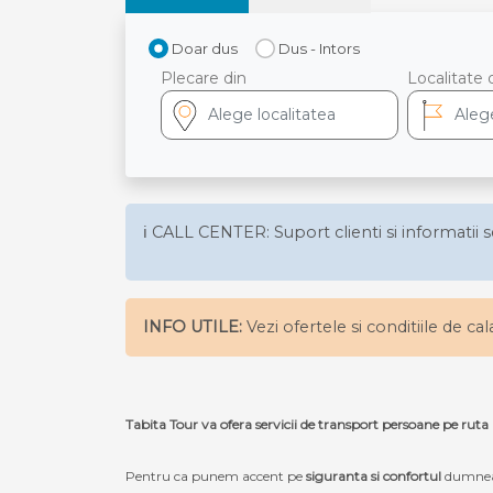
Doar dus
Dus - Intors
Plecare din
Localitate 
ℹ️ CALL CENTER: Suport clienti si informatii s
INFO UTILE:
Vezi ofertele si conditiile de ca
Tabita Tour va ofera servicii de transport persoane pe 
Pentru ca punem accent pe
siguranta si confortul
dumneav