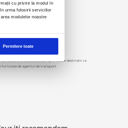
rmații cu privire la modul în
n urma folosirii serviciilor
lizarea modulelor noastre
Permitere toate
izitiona bilete de autocar spre aceste destinatii va
le furnizate de agentul de transport.