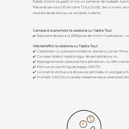
fiabile. Dorim sa gasiti in noi un partener de nadejde, to
Plecarile pe ruta DEVA catre TOULOUSE, dar si invers, se re
cautare de pe site sau sa ne cereti o oferta.
Campanii si promotii la calatoria cu Tabita Tour
✔️ Reducere de pana la 25€/grup de minim 5 persoane + v
Alte beneficii la calatoria cu Tabita Tour:
✔️ Calatoresti cu autocare moderne, dotate cu prize, filme
✔️ Cumperi biletul rapid si sigur de pe tabitatour.ro.
✔️ Reprogramarea calatoriei fara penalizari, cu 48h inaint
✔️ Poti lua la cala 50 kg de bagaj GRATIS.
✔️ La Arad te vei bucura de pauza pe traseu in autogara Eu
✔️ Primesti CADOU o cartela Vodafone daca calatoresti din 