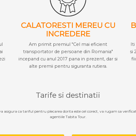
CALATORESTI MEREU CU
B
INCREDERE
ul
Am primit premiul "Cel mai eficient
It
ai
transportator de persoane din Romania"
si 
ezi
incepand cu anul 2017 pana in prezent, dar si
fi
alte premii pentru siguranta rutiera.
Tarife si destinatii
 va asigura ca tariful pentru plecarea dorita este cel corect, va rugam sa verifica
agentiile Tabita Tour.