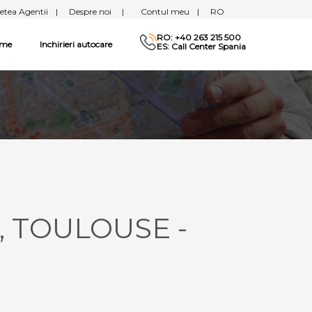
etea Agentii
|
Despre noi
|
Contul meu
|
RO
RO: +40 263 215 500
sme
Inchirieri autocare
ES: Call Center Spania
, TOULOUSE -