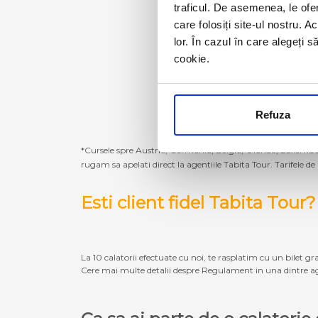
traficul. De asemenea, le ofer
care folosiți site-ul nostru. A
lor. În cazul în care alegeți 
cookie.
Refuza
*Cursele spre Austria, Germania, Belgia, Olanda, Luxembur
rugam sa apelati direct la agentiile Tabita Tour. Tarifele de
Esti client fidel Tabita Tour?
La 10 calatorii efectuate cu noi, te rasplatim cu un bilet gra
Cere mai multe detalii despre Regulament in una dintre ag