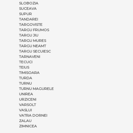
SLOBOZIA
SUCEAVA
SUPUR
TANDAREI
TARGOVISTE
TARGU FRUMOS
TARGU JIU
TARGU MURES
TARGU NEAMT
TARGU SECUIESC
TARNAVENI
TECUCI
TEIUS
TIMISOARA
TURDA
TURNU
TURNU MAGURELE
UNIREA
URZICENI
VARSOLT
VASLUI
VATRA DORNEI
ZALAU
ZIMNICEA