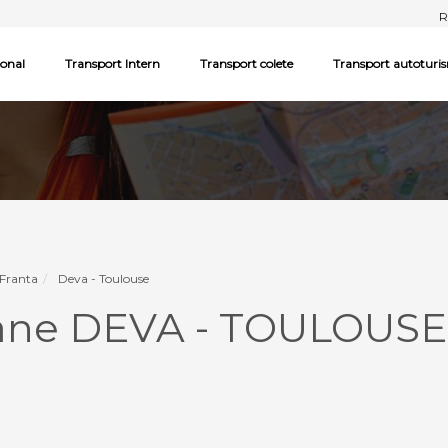
R
ional
Transport Intern
Transport colete
Transport autoturi
 Franta
Deva - Toulouse
oane DEVA - TOULOUSE