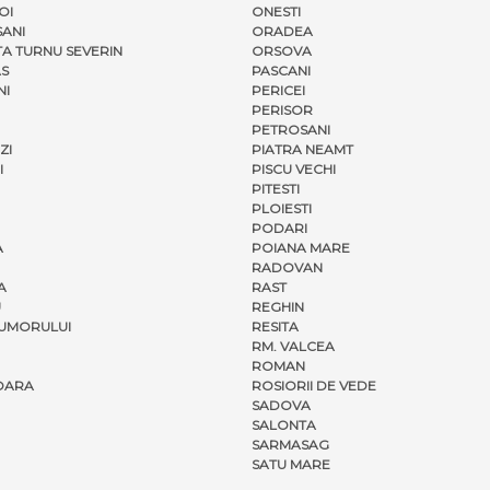
OI
ONESTI
ANI
ORADEA
A TURNU SEVERIN
ORSOVA
S
PASCANI
NI
PERICEI
PERISOR
PETROSANI
ZI
PIATRA NEAMT
I
PISCU VECHI
PITESTI
PLOIESTI
PODARI
A
POIANA MARE
RADOVAN
A
RAST
U
REGHIN
UMORULUI
RESITA
RM. VALCEA
ROMAN
OARA
ROSIORII DE VEDE
SADOVA
SALONTA
SARMASAG
SATU MARE