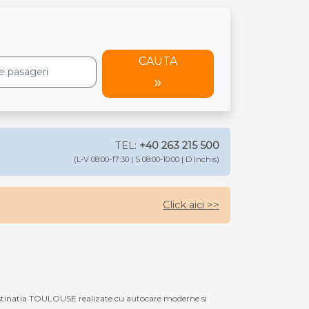
CAUTA
TEL:
+40 263 215 500
(L-V 08:00-17:30 | S 08:00-10:00 | D Inchis)
Click aici >>
stinatia TOULOUSE realizate cu autocare moderne si