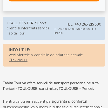
ℹ️ CALL CENTER: Suport
TEL:
+40 263 215 500
clienti si informatii servicii
(L-V 08:00-17:30 | S 08:00-10:00 | D
Tabita Tour
Inchis)
INFO UTILE:
Vezi ofertele si conditiile de calatorie actuale
Click aici >>
Tabita Tour va ofera servicii de transport persoane pe ruta
Pericei - TOULOUSE, dar si retur, TOULOUSE - Pericei.
Pentru ca punem accent pe
siguranta si confortul
dumneavoastra, va punem la dispozitie curse internationale