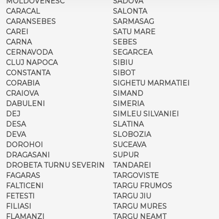
MOLDOVENESC
SADOVA
CARACAL
SALONTA
CARANSEBES
SARMASAG
CAREI
SATU MARE
CARNA
SEBES
CERNAVODA
SEGARCEA
CLUJ NAPOCA
SIBIU
CONSTANTA
SIBOT
CORABIA
SIGHETU MARMATIEI
CRAIOVA
SIMAND
DABULENI
SIMERIA
DEJ
SIMLEU SILVANIEI
DESA
SLATINA
DEVA
SLOBOZIA
DOROHOI
SUCEAVA
DRAGASANI
SUPUR
DROBETA TURNU SEVERIN
TANDAREI
FAGARAS
TARGOVISTE
FALTICENI
TARGU FRUMOS
FETESTI
TARGU JIU
FILIASI
TARGU MURES
FLAMANZI
TARGU NEAMT