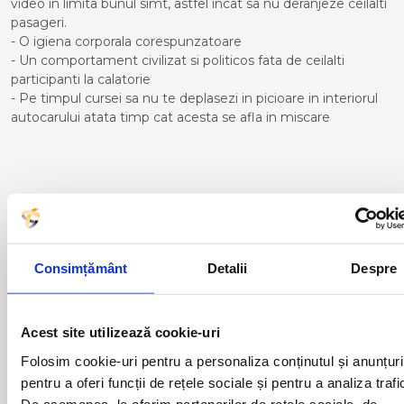
video in limita bunul simt, astfel incat sa nu deranjeze ceilalti
pasageri.
- O igiena corporala corespunzatoare
- Un comportament civilizat si politicos fata de ceilalti
participanti la calatorie
- Pe timpul cursei sa nu te deplasezi in picioare in interiorul
autocarului atata timp cat acesta se afla in miscare
Curse din Romania catre
TOULOUSE:
ACAS
LUGOJ
Consimțământ
Detalii
Despre
ADJUD
MAGLAVIT
AIUD
MEDGIDIA
ALBA IULIA
MEDIAS
Acest site utilizează cookie-uri
ALESD
MIZIL
ALEXANDRIA
MOINESTI
Folosim cookie-uri pentru a personaliza conținutul și anunțuri
ARAD
MOTCA
pentru a oferi funcții de rețele sociale și pentru a analiza trafi
BACAU
NUSFALAU
De asemenea, le oferim partenerilor de rețele sociale, de