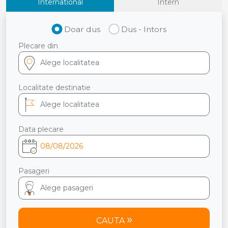
International
Intern
Doar dus
Dus - Intors
Plecare din
Localitate destinatie
Data plecare
Pasageri
CAUTA