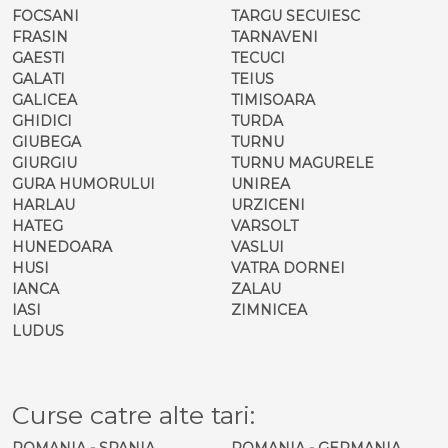
FOCSANI
TARGU SECUIESC
FRASIN
TARNAVENI
GAESTI
TECUCI
GALATI
TEIUS
GALICEA
TIMISOARA
GHIDICI
TURDA
GIUBEGA
TURNU
GIURGIU
TURNU MAGURELE
GURA HUMORULUI
UNIREA
HARLAU
URZICENI
HATEG
VARSOLT
HUNEDOARA
VASLUI
HUSI
VATRA DORNEI
IANCA
ZALAU
IASI
ZIMNICEA
LUDUS
Curse catre alte tari:
ROMANIA - SPANIA
ROMANIA - GERMANIA