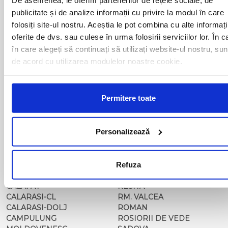
BAIA MARE
OLTENITA
publicitate și de analize informații cu privire la modul în care
BAILE HERCULANE
ONESTI
folosiți site-ul nostru. Aceștia le pot combina cu alte informați
BAILESTI
ORADEA
BALS-IS
ORSOVA
oferite de dvs. sau culese în urma folosirii serviciilor lor. În c
BALS-OT
PASCANI
în care alegeți să continuați să utilizați website-ul nostru, sun
BARCA
PERICEI
de acord cu utilizarea modulelor noastre cookie.
BARLAD
PERISOR
BECHET
PETROSANI
BECLEAN
PIATRA NEAMT
Permitere toate
BISTRET
PISCU VECHI
BISTRITA
PITESTI
BLAJ
PLOIESTI
Personalizează
BOTOSANI
PODARI
BRAILA
POIANA MARE
BRASOV
RADOVAN
BUCURESTI AGENTIE
Refuza
RAST
BUZAU
REGHIN
CALAFAT
RESITA
CALARASI-CL
RM. VALCEA
CALARASI-DOLJ
ROMAN
CAMPULUNG
ROSIORII DE VEDE