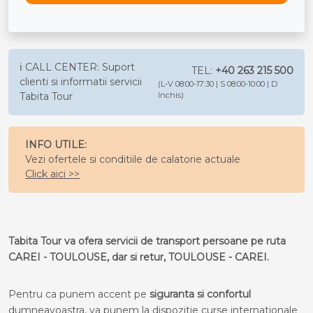
ℹ️ CALL CENTER: Suport
TEL:
+40 263 215 500
clienti si informatii servicii
(L-V 08:00-17:30 | S 08:00-10:00 | D
Tabita Tour
Inchis)
INFO UTILE:
Vezi ofertele si conditiile de calatorie actuale
Click aici >>
Tabita Tour va ofera servicii de transport persoane pe ruta
CAREI - TOULOUSE, dar si retur, TOULOUSE - CAREI.
Pentru ca punem accent pe
siguranta si confortul
dumneavoastra, va punem la dispozitie curse internationale