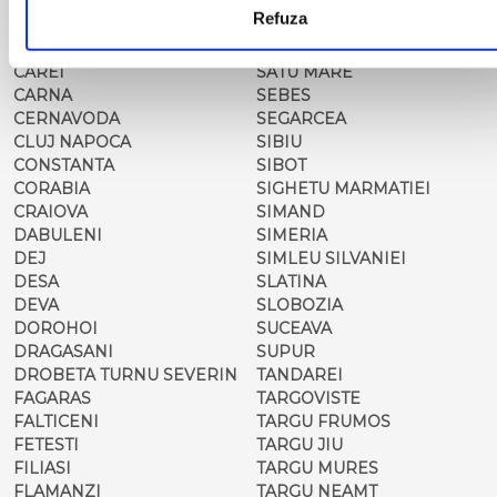
MOLDOVENESC
SADOVA
Refuza
CARACAL
SALONTA
CARANSEBES
SARMASAG
CAREI
SATU MARE
CARNA
SEBES
CERNAVODA
SEGARCEA
CLUJ NAPOCA
SIBIU
CONSTANTA
SIBOT
CORABIA
SIGHETU MARMATIEI
CRAIOVA
SIMAND
DABULENI
SIMERIA
DEJ
SIMLEU SILVANIEI
DESA
SLATINA
DEVA
SLOBOZIA
DOROHOI
SUCEAVA
DRAGASANI
SUPUR
DROBETA TURNU SEVERIN
TANDAREI
FAGARAS
TARGOVISTE
FALTICENI
TARGU FRUMOS
FETESTI
TARGU JIU
FILIASI
TARGU MURES
FLAMANZI
TARGU NEAMT