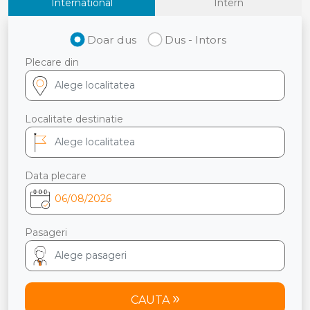
International
Intern
Doar dus
Dus - Intors
Plecare din
Localitate destinatie
Data plecare
Pasageri
CAUTA