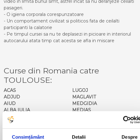
video in limita bunul simt, astfel incat sa nu deranjeze ceilalti
pasageri.
- O igiena corporala corespunzatoare
- Un comportament civilizat si politicos fata de ceilalti
participanti la calatorie
- Pe timpul cursei sa nu te deplasezi in picioare in interiorul
autocarului atata timp cat acesta se afla in miscare
Curse din Romania catre
TOULOUSE:
ACAS
LUGOJ
ADJUD
MAGLAVIT
AIUD
MEDGIDIA
ALBA IULIA
MEDIAS
ALESD
MIZIL
ALEXANDRIA
MOINESTI
ARAD
MOTCA
BACAU
NUSFALAU
Consimțământ
Detalii
Despre