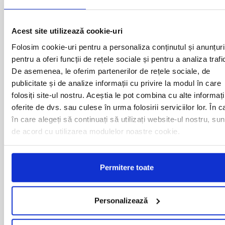
BAIA MARE
OLTENITA
BAILE HERCULANE
ONESTI
BAILESTI
ORADEA
Acest site utilizează cookie-uri
BALS-IS
ORSOVA
BALS-OT
PASCANI
Folosim cookie-uri pentru a personaliza conținutul și anunțuri
BARCA
PERICEI
pentru a oferi funcții de rețele sociale și pentru a analiza trafi
BARLAD
PERISOR
De asemenea, le oferim partenerilor de rețele sociale, de
BECHET
PETROSANI
publicitate și de analize informații cu privire la modul în care
BECLEAN
PIATRA NEAMT
folosiți site-ul nostru. Aceștia le pot combina cu alte informați
BISTRET
PISCU VECHI
oferite de dvs. sau culese în urma folosirii serviciilor lor. În c
BISTRITA
PITESTI
în care alegeți să continuați să utilizați website-ul nostru, sun
BLAJ
PLOIESTI
BOTOSANI
PODARI
de acord cu utilizarea modulelor noastre cookie.
BRAILA
POIANA MARE
BRASOV
RADOVAN
BUCURESTI AGENTIE
RAST
Permitere toate
BUZAU
REGHIN
CALAFAT
RESITA
CALARASI-CL
RM. VALCEA
Personalizează
CALARASI-DOLJ
ROMAN
CAMPULUNG
ROSIORII DE VEDE