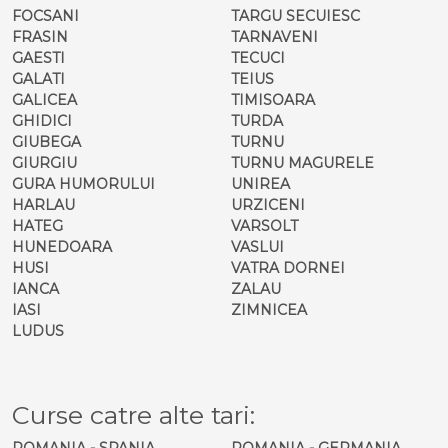
FOCSANI
TARGU SECUIESC
FRASIN
TARNAVENI
GAESTI
TECUCI
GALATI
TEIUS
GALICEA
TIMISOARA
GHIDICI
TURDA
GIUBEGA
TURNU
GIURGIU
TURNU MAGURELE
GURA HUMORULUI
UNIREA
HARLAU
URZICENI
HATEG
VARSOLT
HUNEDOARA
VASLUI
HUSI
VATRA DORNEI
IANCA
ZALAU
IASI
ZIMNICEA
LUDUS
Curse catre alte tari:
ROMANIA - SPANIA
ROMANIA - GERMANIA