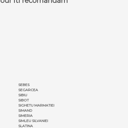
a Tour iti recomandam
SEBES
SEGARCEA
SIBIU
SIBOT
SIGHETU MARMATIEI
SIMAND
SIMERIA
SIMLEU SILVANIEI
SLATINA