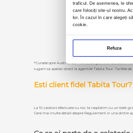
traficul. De asemenea, le ofer
care folosiți site-ul nostru. A
lor. În cazul în care alegeți 
cookie.
Refuza
*Cursele spre Austria, Germania, Belgia, Olanda, Luxembur
rugam sa apelati direct la agentiile Tabita Tour. Tarifele de
Esti client fidel Tabita Tour?
La 10 calatorii efectuate cu noi, te rasplatim cu un bilet gra
Cere mai multe detalii despre Regulament in una dintre ag