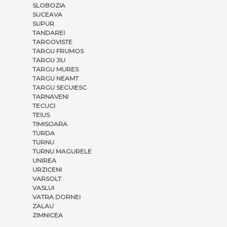
SLOBOZIA
SUCEAVA
SUPUR
TANDAREI
TARGOVISTE
TARGU FRUMOS
TARGU JIU
TARGU MURES
TARGU NEAMT
TARGU SECUIESC
TARNAVENI
TECUCI
TEIUS
TIMISOARA
TURDA
TURNU
TURNU MAGURELE
UNIREA
URZICENI
VARSOLT
VASLUI
VATRA DORNEI
ZALAU
ZIMNICEA