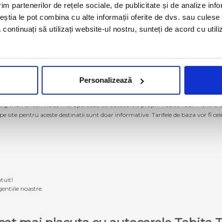
im partenerilor de rețele sociale, de publicitate și de analize info
ceștia le pot combina cu alte informații oferite de dvs. sau culese î
să continuați să utilizați website-ul nostru, sunteți de acord cu uti
Personalizează
g momentan nu se mai operează cu autocarele proprii Tabita Tour. Pentru a ach
 pe site pentru aceste destinatii sunt doar informative. Tarifele de baza vor fi ce
tuit!
entiile noastre.