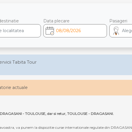
destinatie
Data plecare
Pasageri
ervicii Tabita Tour
latorie actuale
 ruta DRAGASANI - TOULOUSE, dar si retur, TOULOUSE - DRAGASANI.
oastra, va punem la dispozitie curse internationale regulate din DRAGASAN