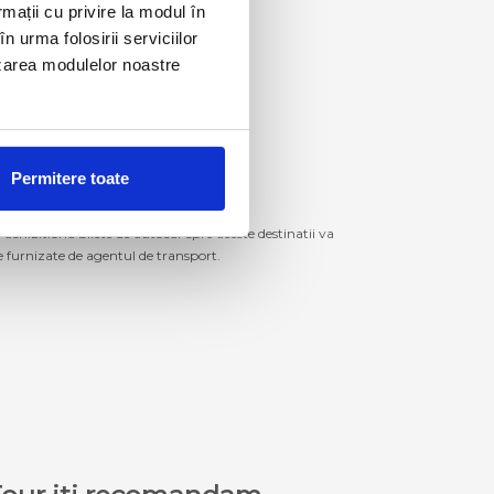
rmații cu privire la modul în
n urma folosirii serviciilor
lizarea modulelor noastre
Permitere toate
izitiona bilete de autocar spre aceste destinatii va
le furnizate de agentul de transport.