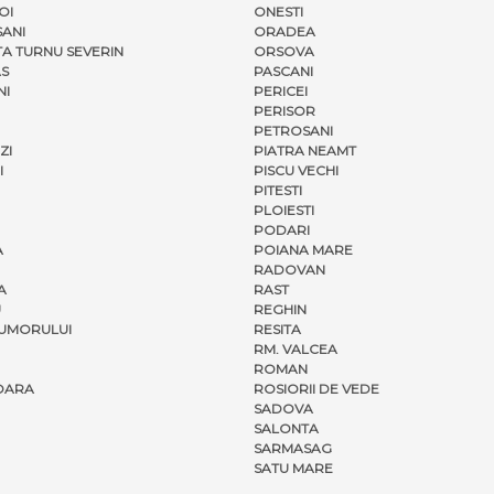
OI
ONESTI
ANI
ORADEA
A TURNU SEVERIN
ORSOVA
S
PASCANI
NI
PERICEI
PERISOR
PETROSANI
ZI
PIATRA NEAMT
I
PISCU VECHI
PITESTI
PLOIESTI
PODARI
A
POIANA MARE
RADOVAN
A
RAST
U
REGHIN
UMORULUI
RESITA
RM. VALCEA
ROMAN
OARA
ROSIORII DE VEDE
SADOVA
SALONTA
SARMASAG
SATU MARE