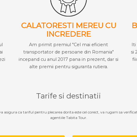
CALATORESTI MEREU CU
B
INCREDERE
ul
Am primit premiul "Cel mai eficient
It
ai
transportator de persoane din Romania"
si 
ezi
incepand cu anul 2017 pana in prezent, dar si
fi
alte premii pentru siguranta rutiera.
Tarife si destinatii
 va asigura ca tariful pentru plecarea dorita este cel corect, va rugam sa verifica
agentiile Tabita Tour.