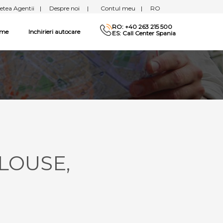
etea Agentii
|
Despre noi
|
Contul meu
|
RO
RO: +40 263 215 500
sme
Inchirieri autocare
ES: Call Center Spania
ULOUSE,