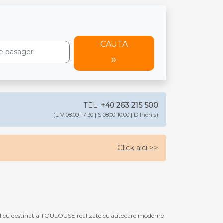
CAUTA
TEL:
+40 263 215 500
(L-V 08:00-17:30 | S 08:00-10:00 | D Inchis)
Click aici >>
I cu destinatia TOULOUSE realizate cu autocare moderne