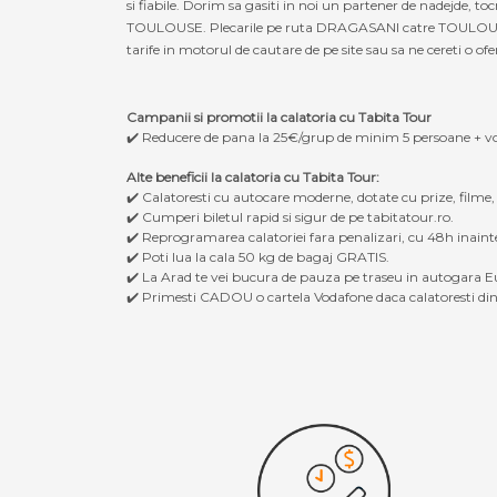
si fiabile. Dorim sa gasiti in noi un partener de nadejde,
TOULOUSE. Plecarile pe ruta DRAGASANI catre TOULOUSE, dar
tarife in motorul de cautare de pe site sau sa ne cereti o ofe
Campanii si promotii la calatoria cu Tabita Tour
✔️ Reducere de pana la 25€/grup de minim 5 persoane + v
Alte beneficii la calatoria cu Tabita Tour:
✔️ Calatoresti cu autocare moderne, dotate cu prize, filme
✔️ Cumperi biletul rapid si sigur de pe tabitatour.ro.
✔️ Reprogramarea calatoriei fara penalizari, cu 48h inaint
✔️ Poti lua la cala 50 kg de bagaj GRATIS.
✔️ La Arad te vei bucura de pauza pe traseu in autogara Eu
✔️ Primesti CADOU o cartela Vodafone daca calatoresti din 