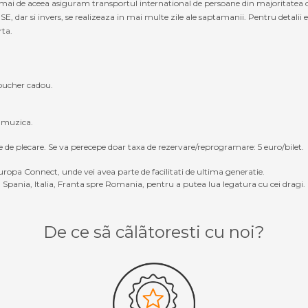
 tocmai de aceea asiguram transportul international de persoane din majoritatea
 si invers, se realizeaza in mai multe zile ale saptamanii. Pentru detalii exa
rta.
oucher cadou.
, muzica.
e de plecare. Se va perecepe doar taxa de rezervare/reprogramare: 5 euro/bilet.
ropa Connect, unde vei avea parte de facilitati de ultima generatie.
Spania, Italia, Franta spre Romania, pentru a putea lua legatura cu cei dragi.
De ce sã cãlãtoresti cu noi?