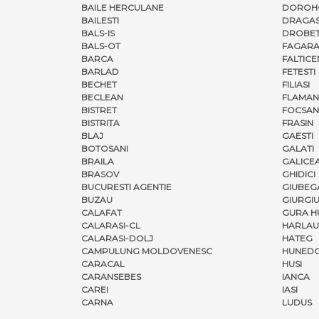
BAILE HERCULANE
DOROH
BAILESTI
DRAGAS
BALS-IS
DROBET
BALS-OT
FAGARA
BARCA
FALTICE
BARLAD
FETESTI
BECHET
FILIASI
BECLEAN
FLAMAN
BISTRET
FOCSAN
BISTRITA
FRASIN
BLAJ
GAESTI
BOTOSANI
GALATI
BRAILA
GALICE
BRASOV
GHIDICI
BUCURESTI AGENTIE
GIUBEG
BUZAU
GIURGI
CALAFAT
GURA H
CALARASI-CL
HARLAU
CALARASI-DOLJ
HATEG
CAMPULUNG MOLDOVENESC
HUNED
CARACAL
HUSI
CARANSEBES
IANCA
CAREI
IASI
CARNA
LUDUS