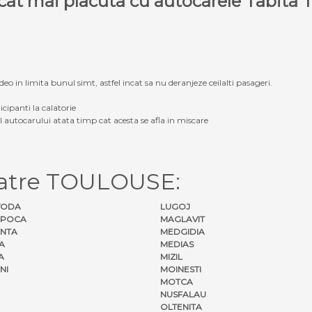
e cat mai placuta cu autocarele Tabit
eo in limita bunul simt, astfel incat sa nu deranjeze ceilalti pasageri.
icipanti la calatorie
ul autocarului atata timp cat acesta se afla in miscare
catre TOULOUSE:
VODA
LUGOJ
APOCA
MAGLAVIT
NTA
MEDGIDIA
A
MEDIAS
A
MIZIL
NI
MOINESTI
MOTCA
NUSFALAU
OLTENITA