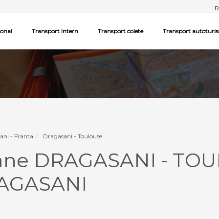
R
ional
Transport Intern
Transport colete
Transport autoturi
ani - Franta
Dragasani - Toulouse
oane DRAGASANI - TO
AGASANI