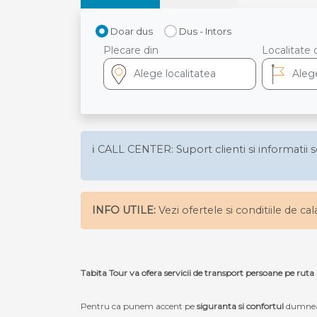
Doar dus
Dus - Intors
Plecare din
Localitate 
ℹ️ CALL CENTER: Suport clienti si informatii s
INFO UTILE:
Vezi ofertele si conditiile de ca
Tabita Tour va ofera servicii de transport persoane pe
Pentru ca punem accent pe
siguranta si confortul
dumneav