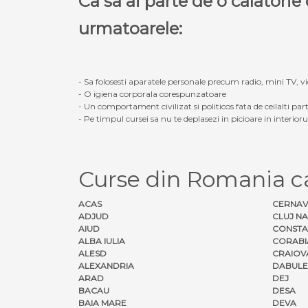
Ca sa ai parte de o calatori
urmatoarele:
- Sa folosesti aparatele personale precum radio, mini TV, vid
- O igiena corporala corespunzatoare
- Un comportament civilizat si politicos fata de ceilalti part
- Pe timpul cursei sa nu te deplasezi in picioare in interior
Curse din Romania 
ACAS
CERNA
ADJUD
CLUJ N
AIUD
CONSTA
ALBA IULIA
CORABI
ALESD
CRAIOV
ALEXANDRIA
DABULE
ARAD
DEJ
BACAU
DESA
BAIA MARE
DEVA