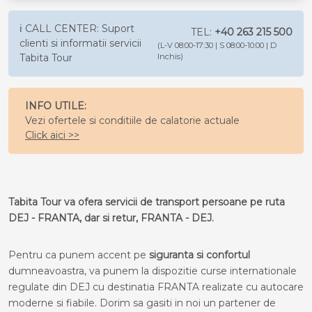
ℹ️ CALL CENTER: Suport
TEL:
+40 263 215 500
clienti si informatii servicii
(L-V 08:00-17:30 | S 08:00-10:00 | D
Tabita Tour
Inchis)
INFO UTILE:
Vezi ofertele si conditiile de calatorie actuale
Click aici >>
Tabita Tour va ofera servicii de transport persoane pe ruta
DEJ - FRANTA, dar si retur, FRANTA - DEJ.
Pentru ca punem accent pe
siguranta si confortul
dumneavoastra, va punem la dispozitie curse internationale
regulate din DEJ cu destinatia FRANTA realizate cu autocare
moderne si fiabile. Dorim sa gasiti in noi un partener de