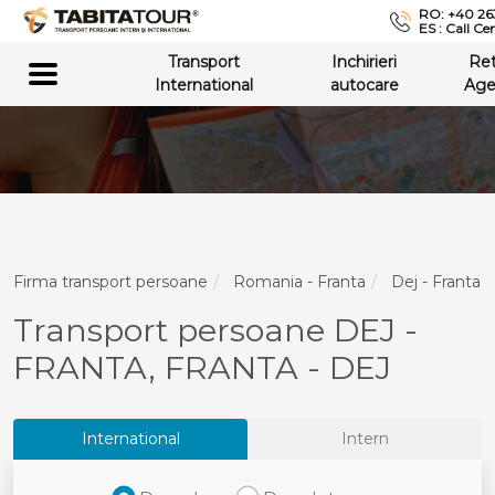
RO: +40 26
ES : Call Ce
Transport
Inchirieri
Re
International
autocare
Age
Firma transport persoane
Romania - Franta
Dej - Franta
Transport persoane DEJ -
FRANTA, FRANTA - DEJ
International
Intern