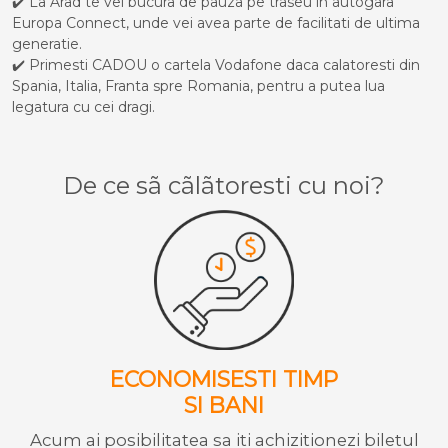
✔️ La Arad te vei bucura de pauza pe traseu in autogara
Europa Connect, unde vei avea parte de facilitati de ultima
generatie.
✔️ Primesti CADOU o cartela Vodafone daca calatoresti din
Spania, Italia, Franta spre Romania, pentru a putea lua
legatura cu cei dragi.
De ce sã cãlãtoresti cu noi?
ECONOMISESTI TIMP
SI BANI
Acum ai posibilitatea sa iti achizitionezi biletul