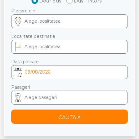
Doar dus
Dus - Intors
Plecare din
Localitate destinatie
Data plecare
Pasageri
CAUTA