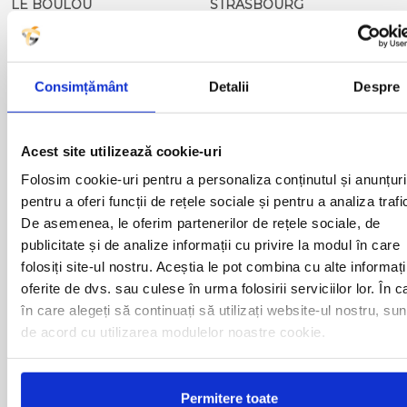
LE BOULOU
STRASBOURG
MARSEILLE
TOULOUSE
MONTPELLIER
VIDAUBAN
METZ
Consimțământ
Detalii
Despre
Curse din Romania catre FRANTA:
Acest site utilizează cookie-uri
Folosim cookie-uri pentru a personaliza conținutul și anunțuri
ACAS
LUGOJ
pentru a oferi funcții de rețele sociale și pentru a analiza trafi
ADJUD
MAGLAVIT
De asemenea, le oferim partenerilor de rețele sociale, de
AIUD
MEDGIDIA
ALBA IULIA
MEDIAS
publicitate și de analize informații cu privire la modul în care
ALESD
MIZIL
folosiți site-ul nostru. Aceștia le pot combina cu alte informați
ALEXANDRIA
MOINESTI
oferite de dvs. sau culese în urma folosirii serviciilor lor. În c
ARAD
MOTCA
în care alegeți să continuați să utilizați website-ul nostru, sun
BACAU
NUSFALAU
de acord cu utilizarea modulelor noastre cookie.
BAIA MARE
OLTENITA
BAILE HERCULANE
ONESTI
BAILESTI
ORADEA
BALS-IS
ORSOVA
Permitere toate