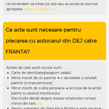
recomandam sa intrati pe
site
sau sa sunati la cea mai
apropiata
agentie Tabita Tour
.
Ce acte sunt necesare pentru
plecarea cu autocarul din DEJ catre
FRANTA?
Actele de care aveti nevoie sunt:
Carte de identitate/pasaport valabil;
Minor insotit de un parinte ➜ o declaratie a celuilalt
parinte (o imputernicire);
Minor insotit de o alta persoana ➜ procura de la ambii
parinti si cazierul insotitorului;
Mai multe detalii despre iesirea cetatenilor romani
minori din tara:
aici
.
Pentru pasagerii din Republica Moldova este necesar