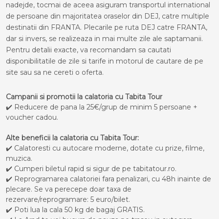
nadejde, tocmai de aceea asiguram transportul international
de persoane din majoritatea oraselor din DEJ, catre multiple
destinatii din FRANTA. Plecarile pe ruta DEJ catre FRANTA,
dar si invers, se realizeaza in mai multe zile ale saptamanii.
Pentru detalii exacte, va recomandam sa cautati
disponibilitatile de zile si tarife in motorul de cautare de pe
site sau sa ne cereti o oferta.
Campanii si promotii la calatoria cu Tabita Tour
✔️ Reducere de pana la 25€/grup de minim 5 persoane +
voucher cadou.
Alte beneficii la calatoria cu Tabita Tour:
✔️ Calatoresti cu autocare moderne, dotate cu prize, filme,
muzica.
✔️ Cumperi biletul rapid si sigur de pe tabitatour.ro.
✔️ Reprogramarea calatoriei fara penalizari, cu 48h inainte de
plecare. Se va perecepe doar taxa de
rezervare/reprogramare: 5 euro/bilet.
✔️ Poti lua la cala 50 kg de bagaj GRATIS.