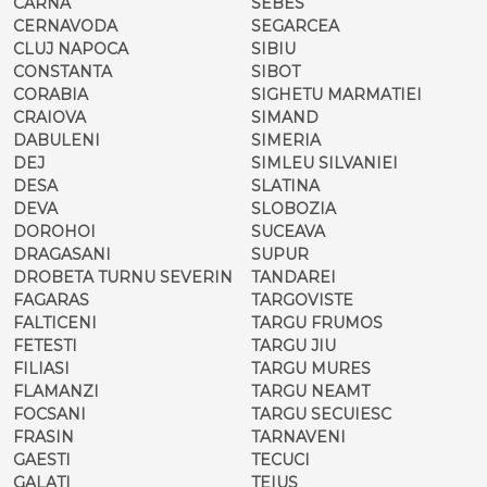
CARNA
SEBES
CERNAVODA
SEGARCEA
CLUJ NAPOCA
SIBIU
CONSTANTA
SIBOT
CORABIA
SIGHETU MARMATIEI
CRAIOVA
SIMAND
DABULENI
SIMERIA
DEJ
SIMLEU SILVANIEI
DESA
SLATINA
DEVA
SLOBOZIA
DOROHOI
SUCEAVA
DRAGASANI
SUPUR
DROBETA TURNU SEVERIN
TANDAREI
FAGARAS
TARGOVISTE
FALTICENI
TARGU FRUMOS
FETESTI
TARGU JIU
FILIASI
TARGU MURES
FLAMANZI
TARGU NEAMT
FOCSANI
TARGU SECUIESC
FRASIN
TARNAVENI
GAESTI
TECUCI
GALATI
TEIUS