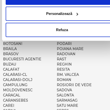
BALS-OT
PASCANI
BARCA
PERICEI
BARLAD
PERISOR
Personalizează
BECHET
PETROSANI
BECLEAN
PIATRA NEAMT
BISTRET
PISCU VECHI
Refuza
BISTRITA
PITESTI
BLAJ
PLOIESTI
BOTOSANI
PODARI
BRAILA
POIANA MARE
BRASOV
RADOVAN
BUCURESTI AGENTIE
RAST
BUZAU
REGHIN
CALAFAT
RESITA
CALARASI-CL
RM. VALCEA
CALARASI-DOLJ
ROMAN
CAMPULUNG
ROSIORII DE VEDE
MOLDOVENESC
SADOVA
CARACAL
SALONTA
CARANSEBES
SARMASAG
CAREI
SATU MARE