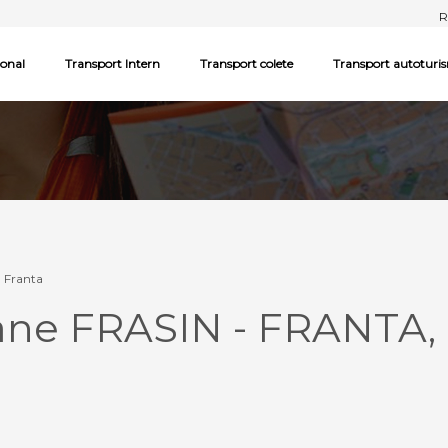
R
ional
Transport Intern
Transport colete
Transport autoturi
- Franta
ane FRASIN - FRANTA,