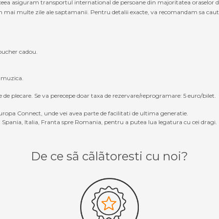
ceea asiguram transportul international de persoane din majoritatea oraselor d
 mai multe zile ale saptamanii. Pentru detalii exacte, va recomandam sa cautati 
oucher cadou.
, muzica.
e de plecare. Se va perecepe doar taxa de rezervare/reprogramare: 5 euro/bilet.
ropa Connect, unde vei avea parte de facilitati de ultima generatie.
Spania, Italia, Franta spre Romania, pentru a putea lua legatura cu cei dragi.
De ce sã cãlãtoresti cu noi?