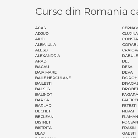
Curse din Romania c
ACAS
CERNA
ADJUD
CLUJ N
AIUD
CONSTA
ALBA IULIA
CORABI
ALESD
CRAIOV
ALEXANDRIA
DABULE
ARAD
DEJ
BACAU
DESA
BAIA MARE
DEVA
BAILE HERCULANE
DOROH
BAILESTI
DRAGAS
BALS-IS
DROBET
BALS-OT
FAGARA
BARCA
FALTICE
BARLAD
FETESTI
BECHET
FILIASI
BECLEAN
FLAMAN
BISTRET
FOCSAN
BISTRITA
FRASIN
BLAJ
GAESTI