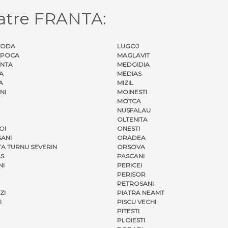
atre FRANTA:
VODA
LUGOJ
APOCA
MAGLAVIT
NTA
MEDGIDIA
A
MEDIAS
A
MIZIL
NI
MOINESTI
MOTCA
NUSFALAU
OLTENITA
OI
ONESTI
ANI
ORADEA
A TURNU SEVERIN
ORSOVA
S
PASCANI
NI
PERICEI
PERISOR
PETROSANI
ZI
PIATRA NEAMT
I
PISCU VECHI
PITESTI
PLOIESTI