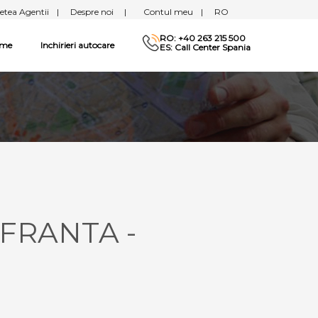
etea Agentii
|
Despre noi
|
Contul meu
|
RO
RO: +40 263 215 500
sme
Inchirieri autocare
ES: Call Center Spania
 FRANTA -