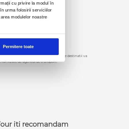
rmații cu privire la modul în
n urma folosirii serviciilor
lizarea modulelor noastre
Permitere toate
izitiona bilete de autocar spre aceste destinatii va
le furnizate de agentul de transport.
a Tour iti recomandam