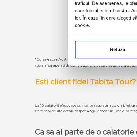
traficul. De asemenea, le ofer
care folosiți site-ul nostru. A
lor. În cazul în care alegeți 
cookie.
Refuza
*Cursele spre Austria, Germania, Belgia, Olanda, Luxembur
rugam sa apelati direct la agentiile Tabita Tour. Tarifele de
Esti client fidel Tabita Tour?
La 10 calatorii efectuate cu noi, te rasplatim cu un bilet gra
Cere mai multe detalii despre Regulament in una dintre ag
Ca sa ai parte de o calatori