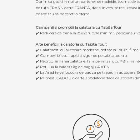
Dorim sa gasiti in noi un partener de nadejde, tocmai de a
pe ruta FRASIN catre FRANTA, dar si invers, se realizeaza in
pe site sau sa ne cereti o oferta.
Campanii si promotii la calatoria cu Tabita Tour
✔️ Reducere de pana la 25€/grup de minim 5 persoane + v
Alte beneficii la calatoria cu Tabita Tour:
✔️ Calatoresti cu autocare moderne, dotate cu prize, filme
✔️ Cumperi biletul rapid si sigur de pe tabitatour.ro.
✔️ Reprogramarea calatoriei fara penalizari, cu 48h inaint
✔️ Poti lua la cala 50 kg de bagaj GRATIS.
✔️ La Arad te vei bucura de pauza pe traseu in autogara Eu
✔️ Primesti CADOU o cartela Vodafone daca calatoresti din 