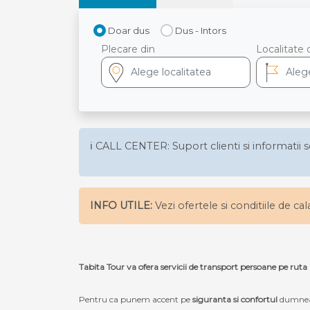
Doar dus
Dus - Intors
Plecare din
Localitate 
ℹ️ CALL CENTER: Suport clienti si informatii s
INFO UTILE:
Vezi ofertele si conditiile de ca
Tabita Tour va ofera servicii de transport persoane pe ru
Pentru ca punem accent pe
siguranta si confortul
dumneav