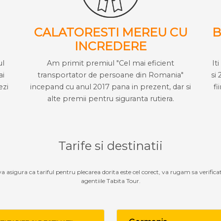
CALATORESTI MEREU CU
B
INCREDERE
ul
Am primit premiul "Cel mai eficient
It
ai
transportator de persoane din Romania"
si 
ezi
incepand cu anul 2017 pana in prezent, dar si
fi
alte premii pentru siguranta rutiera.
Tarife si destinatii
 va asigura ca tariful pentru plecarea dorita este cel corect, va rugam sa verifica
agentiile Tabita Tour.