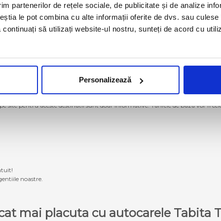
im partenerilor de rețele sociale, de publicitate și de analize info
ceștia le pot combina cu alte informații oferite de dvs. sau culese î
să continuați să utilizați website-ul nostru, sunteți de acord cu uti
Personalizează
g momentan nu se mai operează cu autocarele proprii Tabita Tour. Pentru a ach
 pe site pentru aceste destinatii sunt doar informative. Tarifele de baza vor fi ce
tuit!
entiile noastre.
e cat mai placuta cu autocarele Tabit