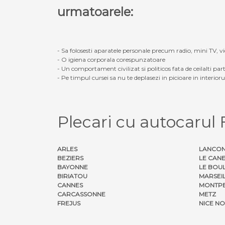
urmatoarele:
- Sa folosesti aparatele personale precum radio, mini TV, vid
- O igiena corporala corespunzatoare
- Un comportament civilizat si politicos fata de ceilalti part
- Pe timpul cursei sa nu te deplasezi in picioare in interior
Plecari cu autocarul
ARLES
LANCON
BEZIERS
LE CAN
BAYONNE
LE BOU
BIRIATOU
MARSEI
CANNES
MONTPE
CARCASSONNE
METZ
FREJUS
NICE N