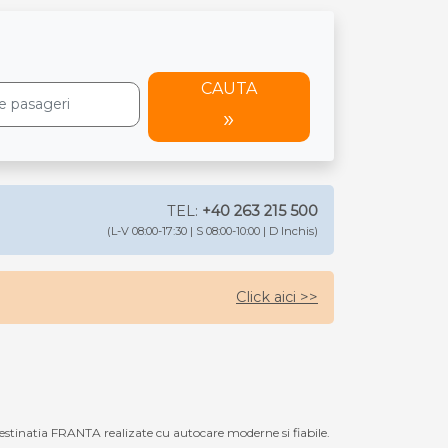
CAUTA
TEL:
+40 263 215 500
(L-V 08:00-17:30 | S 08:00-10:00 | D Inchis)
Click aici >>
stinatia FRANTA realizate cu autocare moderne si fiabile.