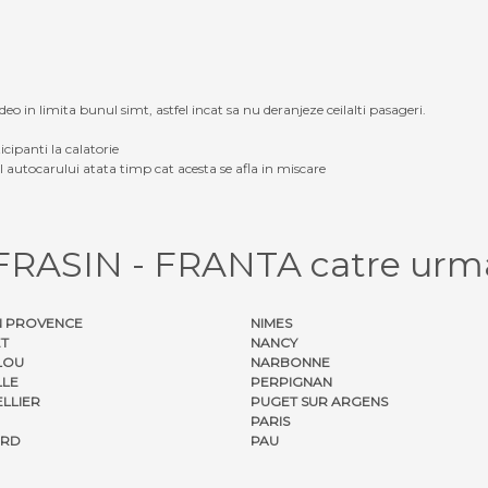
eo in limita bunul simt, astfel incat sa nu deranjeze ceilalti pasageri.
icipanti la calatorie
ul autocarului atata timp cat acesta se afla in miscare
 FRASIN - FRANTA catre urma
 PROVENCE
NIMES
ET
NANCY
LOU
NARBONNE
LLE
PERPIGNAN
LLIER
PUGET SUR ARGENS
PARIS
ORD
PAU