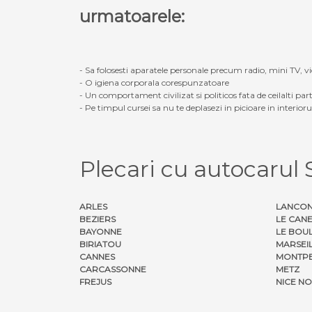
urmatoarele:
- Sa folosesti aparatele personale precum radio, mini TV, vid
- O igiena corporala corespunzatoare
- Un comportament civilizat si politicos fata de ceilalti part
- Pe timpul cursei sa nu te deplasezi in picioare in interior
Plecari cu autocarul
ARLES
LANCON
BEZIERS
LE CAN
BAYONNE
LE BOU
BIRIATOU
MARSEI
CANNES
MONTPE
CARCASSONNE
METZ
FREJUS
NICE N