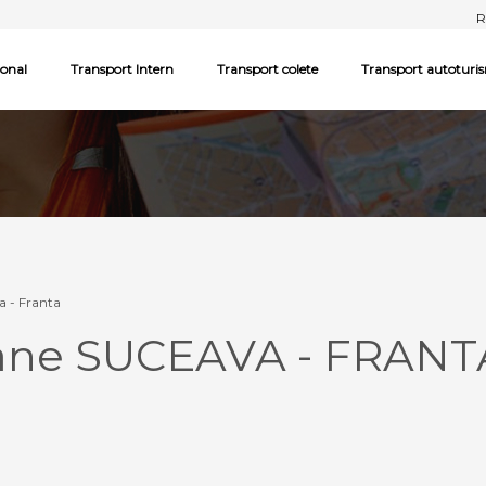
R
ional
Transport Intern
Transport colete
Transport autoturi
a - Franta
oane SUCEAVA - FRANT