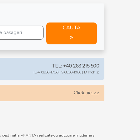
CAUTA
TEL:
+40 263 215 500
(L-V 08:00-17:30 | S 08:00-10:00 | D Inchis)
Click aici >>
 destinatia FRANTA realizate cu autocare moderne si