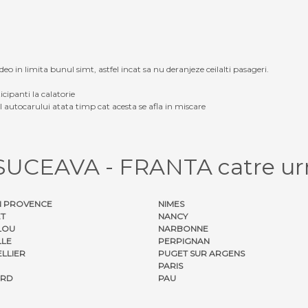
eo in limita bunul simt, astfel incat sa nu deranjeze ceilalti pasageri.
icipanti la calatorie
ul autocarului atata timp cat acesta se afla in miscare
 SUCEAVA - FRANTA catre urm
 PROVENCE
NIMES
ET
NANCY
LOU
NARBONNE
LLE
PERPIGNAN
LLIER
PUGET SUR ARGENS
PARIS
ORD
PAU