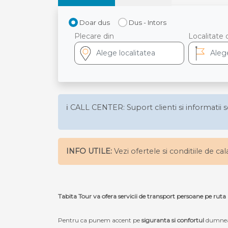
Doar dus
Dus - Intors
Plecare din
Localitate 
ℹ️ CALL CENTER: Suport clienti si informatii s
INFO UTILE:
Vezi ofertele si conditiile de ca
Tabita Tour va ofera servicii de transport persoane pe r
Pentru ca punem accent pe
siguranta si confortul
dumneav