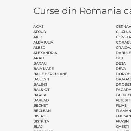
Curse din Romania c
ACAS
CERNA
ADJUD
CLUJ N
AIUD
CONSTA
ALBA IULIA
CORABI
ALESD
CRAIOV
ALEXANDRIA
DABULE
ARAD
DEJ
BACAU
DESA
BAIA MARE
DEVA
BAILE HERCULANE
DOROH
BAILESTI
DRAGAS
BALS-IS
DROBET
BALS-OT
FAGARA
BARCA
FALTICE
BARLAD
FETESTI
BECHET
FILIASI
BECLEAN
FLAMAN
BISTRET
FOCSAN
BISTRITA
FRASIN
BLAJ
GAESTI