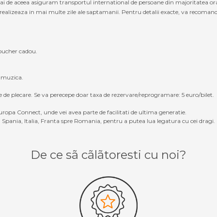
cmai de aceea asiguram transportul international de persoane din majoritatea o
ealizeaza in mai multe zile ale saptamanii. Pentru detalii exacte, va recomandam 
oucher cadou.
, muzica.
e de plecare. Se va perecepe doar taxa de rezervare/reprogramare: 5 euro/bilet.
ropa Connect, unde vei avea parte de facilitati de ultima generatie.
Spania, Italia, Franta spre Romania, pentru a putea lua legatura cu cei dragi.
De ce sã cãlãtoresti cu noi?