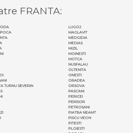
atre FRANTA:
VODA
LUGOJ
APOCA
MAGLAVIT
NTA
MEDGIDIA
A
MEDIAS
A
MIZIL
NI
MOINESTI
MOTCA
NUSFALAU
OLTENITA
OI
ONESTI
ANI
ORADEA
A TURNU SEVERIN
ORSOVA
S
PASCANI
NI
PERICEI
PERISOR
PETROSANI
ZI
PIATRA NEAMT
I
PISCU VECHI
PITESTI
PLOIESTI