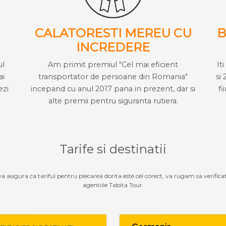
CALATORESTI MEREU CU
B
INCREDERE
ul
Am primit premiul "Cel mai eficient
It
ai
transportator de persoane din Romania"
si 
ezi
incepand cu anul 2017 pana in prezent, dar si
fi
alte premii pentru siguranta rutiera.
Tarife si destinatii
 va asigura ca tariful pentru plecarea dorita este cel corect, va rugam sa verifica
agentiile Tabita Tour.