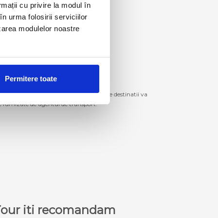
rmații cu privire la modul în
n urma folosirii serviciilor
lizarea modulelor noastre
Permitere toate
izitiona bilete de autocar spre aceste destinatii va
le furnizate de agentul de transport.
a Tour iti recomandam