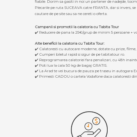
fiabile. Dorim sa gasiti in noi un partener de nadejde, to
Plecarile pe ruta SUCEAVA catre FRANTA, dar si invers, se r
cautare de pe site sau sa ne cereti o oferta.
Campanii si promotii la calatoria cu Tabita Tour
✔️ Reducere de pana la 25€/grup de minim 5 persoane + v
Alte beneficii la calatoria cu Tabita Tour:
✔️ Calatoresti cu autocare moderne, dotate cu prize, filme
✔️ Cumperi biletul rapid si sigur de pe tabitatour.ro.
✔️ Reprogramarea calatoriei fara penalizari, cu 48h inaint
✔️ Poti lua la cala 50 kg de bagaj GRATIS.
✔️ La Arad te vei bucura de pauza pe traseu in autogara Eu
✔️ Primesti CADOU o cartela Vodafone daca calatoresti din 