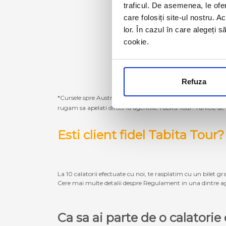
traficul. De asemenea, le ofer
care folosiți site-ul nostru. A
lor. În cazul în care alegeți 
cookie.
Refuza
*Cursele spre Austria, Germania, Belgia, Olanda, Luxembur
rugam sa apelati direct la agentiile Tabita Tour. Tarifele de
Esti client fidel Tabita Tour?
La 10 calatorii efectuate cu noi, te rasplatim cu un bilet gra
Cere mai multe detalii despre Regulament in una dintre ag
Ca sa ai parte de o calatori