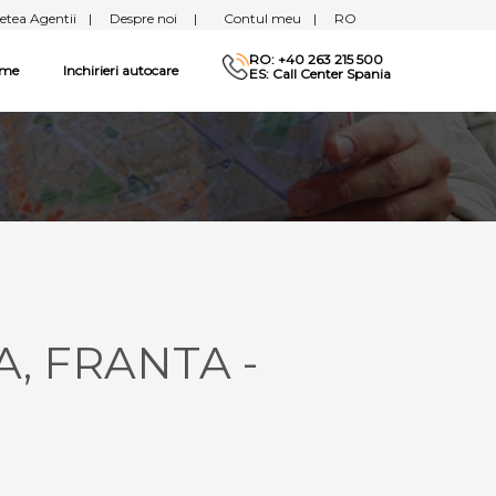
etea Agentii
|
Despre noi
|
Contul meu
|
RO
RO: +40 263 215 500
sme
Inchirieri autocare
ES: Call Center Spania
A, FRANTA -