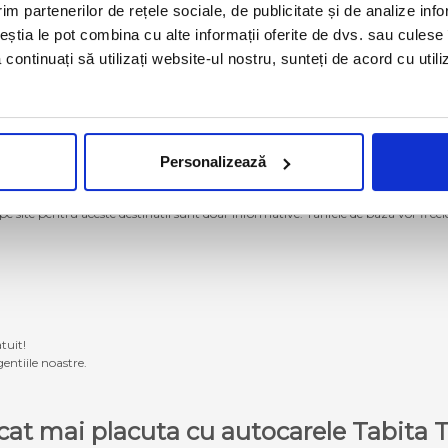
im partenerilor de rețele sociale, de publicitate și de analize info
ceștia le pot combina cu alte informații oferite de dvs. sau culese î
să continuați să utilizați website-ul nostru, sunteți de acord cu uti
Personalizează
g momentan nu se mai operează cu autocarele proprii Tabita Tour. Pentru a ach
 pe site pentru aceste destinatii sunt doar informative. Tarifele de baza vor fi ce
tuit!
entiile noastre.
e cat mai placuta cu autocarele Tabit