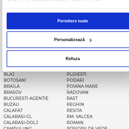
BACAU
NUSFALAU
BAIA MARE
OLTENITA
BAILE HERCULANE
ONESTI
BAILESTI
ORADEA
Permitere toate
BALS-IS
ORSOVA
BALS-OT
PASCANI
BARCA
PERICEI
Personalizează
BARLAD
PERISOR
BECHET
PETROSANI
BECLEAN
PIATRA NEAMT
Refuza
BISTRET
PISCU VECHI
BISTRITA
PITESTI
BLAJ
PLOIESTI
BOTOSANI
PODARI
BRAILA
POIANA MARE
BRASOV
RADOVAN
BUCURESTI AGENTIE
RAST
BUZAU
REGHIN
CALAFAT
RESITA
CALARASI-CL
RM. VALCEA
CALARASI-DOLJ
ROMAN
CAMPULUNG
ROSIORII DE VEDE