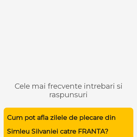
Cele mai frecvente intrebari si
raspunsuri
Cum pot afla zilele de plecare din
Simleu Silvaniei catre FRANTA?