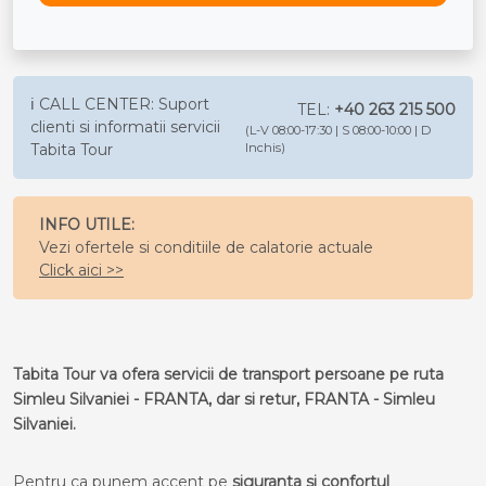
ℹ️ CALL CENTER: Suport
TEL:
+40 263 215 500
clienti si informatii servicii
(L-V 08:00-17:30 | S 08:00-10:00 | D
Tabita Tour
Inchis)
INFO UTILE:
Vezi ofertele si conditiile de calatorie actuale
Click aici >>
Tabita Tour va ofera servicii de transport persoane pe ruta
Simleu Silvaniei - FRANTA, dar si retur, FRANTA - Simleu
Silvaniei.
Pentru ca punem accent pe
siguranta si confortul