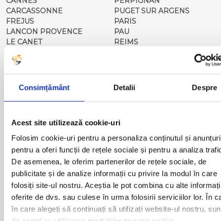
CANNES
PERPIGNAN
CARCASSONNE
PUGET SUR ARGENS
FREJUS
PARIS
LANCON PROVENCE
PAU
LE CANET
REIMS
LE BOULOU
STRASBOURG
MARSEILLE
TOULOUSE
MONTPELLIER
VIDAUBAN
METZ
Consimțământ
Detalii
Despre
Curse din Romania catre FRANTA:
Acest site utilizează cookie-uri
Folosim cookie-uri pentru a personaliza conținutul și anunțuri
pentru a oferi funcții de rețele sociale și pentru a analiza trafi
ACAS
LUGOJ
ADJUD
De asemenea, le oferim partenerilor de rețele sociale, de
MAGLAVIT
AIUD
MEDGIDIA
publicitate și de analize informații cu privire la modul în care
ALBA IULIA
MEDIAS
folosiți site-ul nostru. Aceștia le pot combina cu alte informați
ALESD
MIZIL
oferite de dvs. sau culese în urma folosirii serviciilor lor. În c
ALEXANDRIA
MOINESTI
în care alegeți să continuați să utilizați website-ul nostru, sun
ARAD
MOTCA
de acord cu utilizarea modulelor noastre cookie.