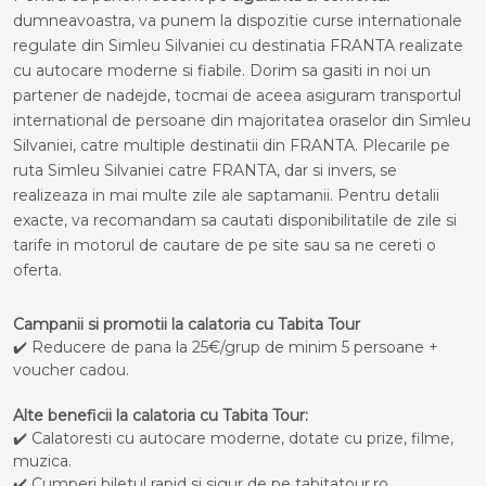
dumneavoastra, va punem la dispozitie curse internationale
regulate din Simleu Silvaniei cu destinatia FRANTA realizate
cu autocare moderne si fiabile. Dorim sa gasiti in noi un
partener de nadejde, tocmai de aceea asiguram transportul
international de persoane din majoritatea oraselor din Simleu
Silvaniei, catre multiple destinatii din FRANTA. Plecarile pe
ruta Simleu Silvaniei catre FRANTA, dar si invers, se
realizeaza in mai multe zile ale saptamanii. Pentru detalii
exacte, va recomandam sa cautati disponibilitatile de zile si
tarife in motorul de cautare de pe site sau sa ne cereti o
oferta.
Campanii si promotii la calatoria cu Tabita Tour
✔️ Reducere de pana la 25€/grup de minim 5 persoane +
voucher cadou.
Alte beneficii la calatoria cu Tabita Tour:
✔️ Calatoresti cu autocare moderne, dotate cu prize, filme,
muzica.
✔️ Cumperi biletul rapid si sigur de pe tabitatour.ro.