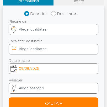
International
Intern
Doar dus
Dus - Intors
Plecare din
Localitate destinatie
Data plecare
Pasageri
CAUTA