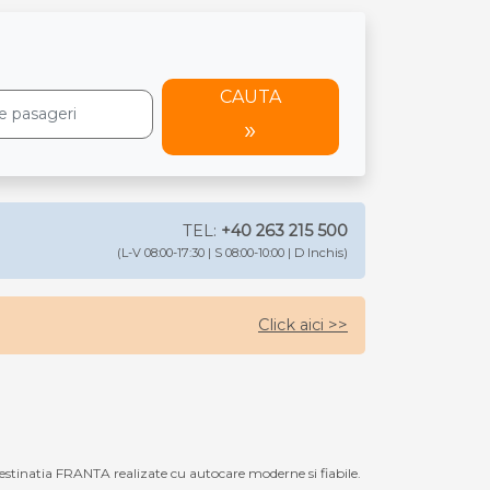
CAUTA
TEL:
+40 263 215 500
(L-V 08:00-17:30 | S 08:00-10:00 | D Inchis)
Click aici >>
estinatia FRANTA realizate cu autocare moderne si fiabile.