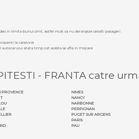
eo in limita bunul simt, astfel incat sa nu deranjeze ceilalti pasageri.
icipanti la calatorie
ul autocarului atata timp cat acesta se afla in miscare
 PITESTI - FRANTA catre urma
 PROVENCE
NIMES
ET
NANCY
LOU
NARBONNE
LLE
PERPIGNAN
LLIER
PUGET SUR ARGENS
PARIS
ORD
PAU