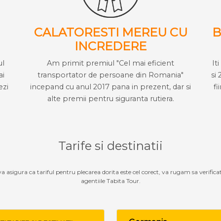
CALATORESTI MEREU CU
B
INCREDERE
ul
Am primit premiul "Cel mai eficient
It
ai
transportator de persoane din Romania"
si 
ezi
incepand cu anul 2017 pana in prezent, dar si
fi
alte premii pentru siguranta rutiera.
Tarife si destinatii
 va asigura ca tariful pentru plecarea dorita este cel corect, va rugam sa verifica
agentiile Tabita Tour.