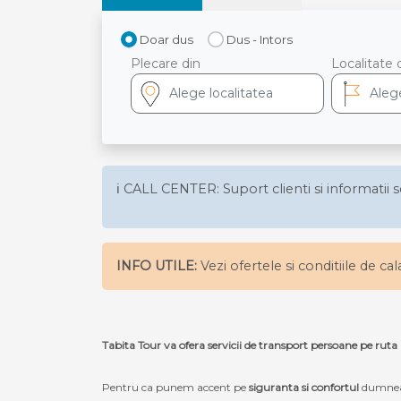
Doar dus
Dus - Intors
Plecare din
Localitate 
ℹ️ CALL CENTER: Suport clienti si informatii s
INFO UTILE:
Vezi ofertele si conditiile de ca
Tabita Tour va ofera servicii de transport persoane pe rut
Pentru ca punem accent pe
siguranta si confortul
dumneav