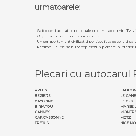
urmatoarele:
- Sa folosesti aparatele personale precum radio, mini TV, vid
- O igiena corporala corespunzatoare
- Un comportament civilizat si politicos fata de ceilalti part
- Pe timpul cursei sa nu te deplasezi in picioare in interior
Plecari cu autocarul
ARLES
LANCON
BEZIERS
LE CAN
BAYONNE
LE BOU
BIRIATOU
MARSEI
CANNES
MONTPE
CARCASSONNE
METZ
FREJUS
NICE N