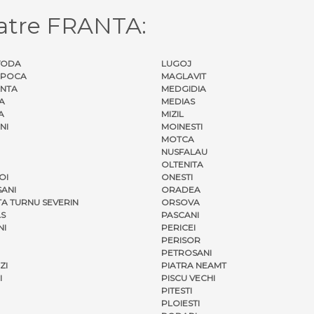
atre FRANTA:
VODA
LUGOJ
APOCA
MAGLAVIT
NTA
MEDGIDIA
A
MEDIAS
A
MIZIL
NI
MOINESTI
MOTCA
NUSFALAU
OLTENITA
OI
ONESTI
ANI
ORADEA
A TURNU SEVERIN
ORSOVA
S
PASCANI
NI
PERICEI
PERISOR
PETROSANI
ZI
PIATRA NEAMT
I
PISCU VECHI
PITESTI
PLOIESTI