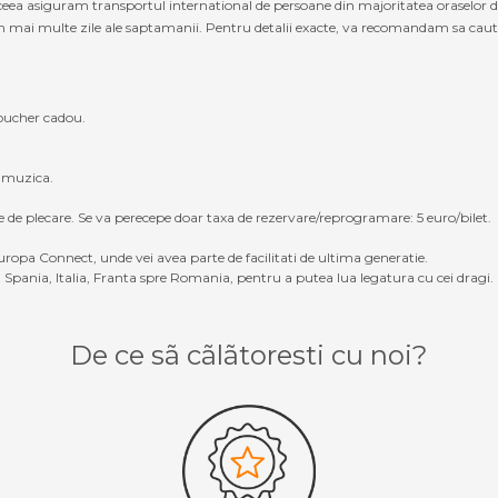
ceea asiguram transportul international de persoane din majoritatea oraselor di
n mai multe zile ale saptamanii. Pentru detalii exacte, va recomandam sa cautati 
oucher cadou.
, muzica.
e de plecare. Se va perecepe doar taxa de rezervare/reprogramare: 5 euro/bilet.
ropa Connect, unde vei avea parte de facilitati de ultima generatie.
Spania, Italia, Franta spre Romania, pentru a putea lua legatura cu cei dragi.
De ce sã cãlãtoresti cu noi?