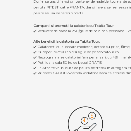
Dorim sa gasiti in noi un partener de nadejde, tocmai de a
pe ruta PITESTI catre FRANTA, dar si invers, se realizeaza i
pe site sau sa ne cereti o oferta.
Campanii si promotii la calatoria cu Tabita Tour
✔️ Reducere de pana la 25€/grup de minim 5 persoane + v
Alte beneficii la calatoria cu Tabita Tour:
✔️ Calatoresti cu autocare moderne, dotate cu prize, filme
✔️ Cumperi biletul rapid si sigur de pe tabitatour.ro.
✔️ Reprogramarea calatoriei fara penalizari, cu 48h inaint
✔️ Poti lua la cala 50 kg de bagaj GRATIS.
✔️ La Arad te vei bucura de pauza pe traseu in autogara Eu
✔️ Primesti CADOU o cartela Vodafone daca calatoresti din 