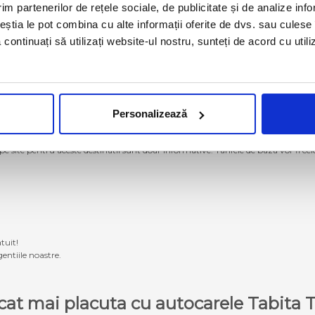
im partenerilor de rețele sociale, de publicitate și de analize info
ceștia le pot combina cu alte informații oferite de dvs. sau culese î
să continuați să utilizați website-ul nostru, sunteți de acord cu uti
Personalizează
g momentan nu se mai operează cu autocarele proprii Tabita Tour. Pentru a ach
 pe site pentru aceste destinatii sunt doar informative. Tarifele de baza vor fi ce
tuit!
entiile noastre.
e cat mai placuta cu autocarele Tabit