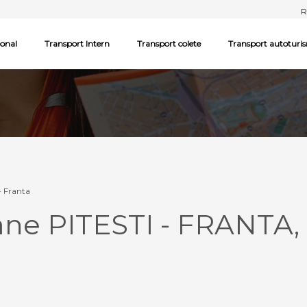
R
ional
Transport Intern
Transport colete
Transport autoturi
 - Franta
ane PITESTI - FRANTA,