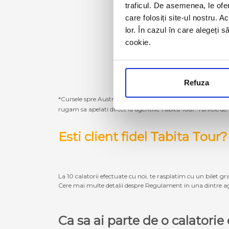
traficul. De asemenea, le ofer
care folosiți site-ul nostru. A
lor. În cazul în care alegeți 
cookie.
Refuza
*Cursele spre Austria, Germania, Belgia, Olanda, Luxembur
rugam sa apelati direct la agentiile Tabita Tour. Tarifele de
Esti client fidel Tabita Tour?
La 10 calatorii efectuate cu noi, te rasplatim cu un bilet gra
Cere mai multe detalii despre Regulament in una dintre ag
Ca sa ai parte de o calatori