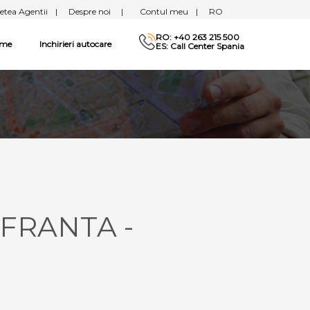
etea Agentii
|
Despre noi
|
Contul meu
|
RO
RO: +40 263 215 500
sme
Inchirieri autocare
ES: Call Center Spania
 FRANTA -