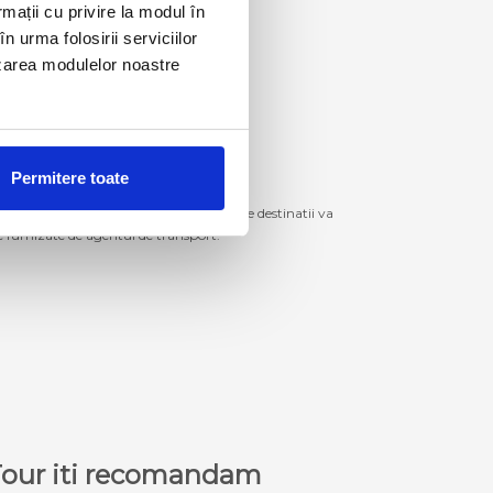
rmații cu privire la modul în
n urma folosirii serviciilor
lizarea modulelor noastre
Permitere toate
izitiona bilete de autocar spre aceste destinatii va
le furnizate de agentul de transport.
a Tour iti recomandam