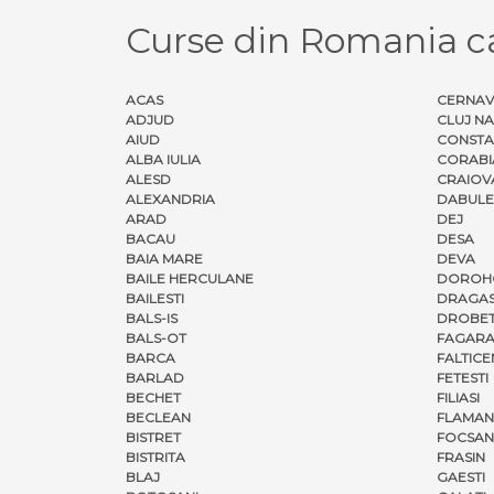
Curse din Romania c
ACAS
CERNA
ADJUD
CLUJ N
AIUD
CONSTA
ALBA IULIA
CORABI
ALESD
CRAIOV
ALEXANDRIA
DABULE
ARAD
DEJ
BACAU
DESA
BAIA MARE
DEVA
BAILE HERCULANE
DOROH
BAILESTI
DRAGAS
BALS-IS
DROBET
BALS-OT
FAGARA
BARCA
FALTICE
BARLAD
FETESTI
BECHET
FILIASI
BECLEAN
FLAMAN
BISTRET
FOCSAN
BISTRITA
FRASIN
BLAJ
GAESTI