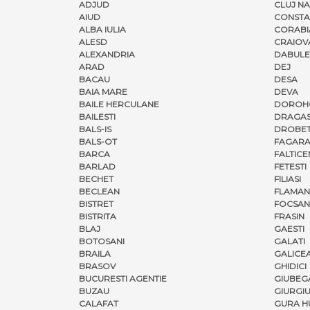
ADJUD
CLUJ N
AIUD
CONSTA
ALBA IULIA
CORABI
ALESD
CRAIOV
ALEXANDRIA
DABULE
ARAD
DEJ
BACAU
DESA
BAIA MARE
DEVA
BAILE HERCULANE
DOROH
BAILESTI
DRAGAS
BALS-IS
DROBET
BALS-OT
FAGARA
BARCA
FALTICE
BARLAD
FETESTI
BECHET
FILIASI
BECLEAN
FLAMAN
BISTRET
FOCSAN
BISTRITA
FRASIN
BLAJ
GAESTI
BOTOSANI
GALATI
BRAILA
GALICE
BRASOV
GHIDICI
BUCURESTI AGENTIE
GIUBEG
BUZAU
GIURGI
CALAFAT
GURA H