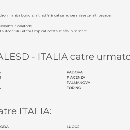
eo in limita bunul simt, astfel incat sa nu deranjeze ceilalti pasageri.
icipanti la calatorie
ul autocarului atata timp cat acesta se afla in miscare
 ALESD - ITALIA catre urmato
A
PADOVA
S
PIACENZA
PALMANOVA
A
TORINO
tre ITALIA:
VODA
LUGOJ