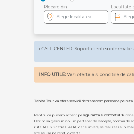
Plecare din
Localitate 
ℹ️ CALL CENTER: Suport clienti si informatii s
INFO UTILE:
Vezi ofertele si conditiile de ca
Tabita Tour va ofera servicii de transport persoane pe ruta
Pentru ca punem accent pe
siguranta si confortul
dumneav
Dorim sa gasiti in noi un partener de nadejde, tocmai de a
ruta ALESD catre ITALIA, dar si invers, se realizeaza in mai
site sau sa ne cereti o oferta.