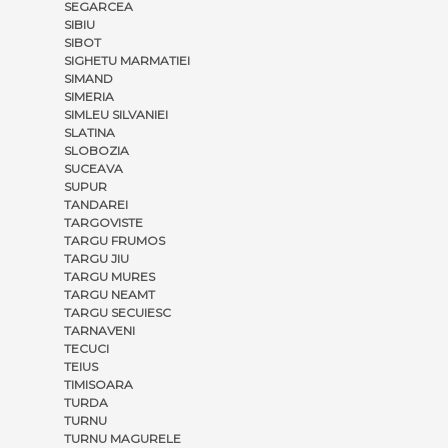
SEGARCEA
SIBIU
SIBOT
SIGHETU MARMATIEI
SIMAND
SIMERIA
SIMLEU SILVANIEI
SLATINA
SLOBOZIA
SUCEAVA
SUPUR
TANDAREI
TARGOVISTE
TARGU FRUMOS
TARGU JIU
TARGU MURES
TARGU NEAMT
TARGU SECUIESC
TARNAVENI
TECUCI
TEIUS
TIMISOARA
TURDA
TURNU
TURNU MAGURELE