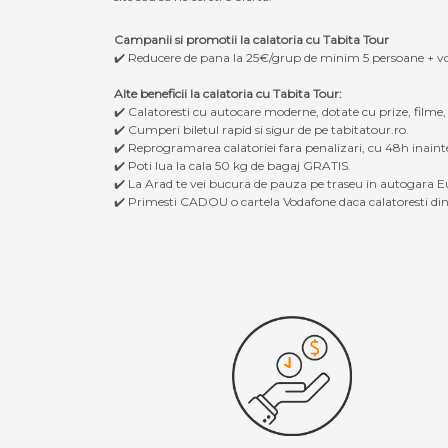
Campanii si promotii la calatoria cu Tabita Tour
✔️ Reducere de pana la 25€/grup de minim 5 persoane + v
Alte beneficii la calatoria cu Tabita Tour:
✔️ Calatoresti cu autocare moderne, dotate cu prize, filme
✔️ Cumperi biletul rapid si sigur de pe tabitatour.ro.
✔️ Reprogramarea calatoriei fara penalizari, cu 48h inaint
✔️ Poti lua la cala 50 kg de bagaj GRATIS.
✔️ La Arad te vei bucura de pauza pe traseu in autogara Eu
✔️ Primesti CADOU o cartela Vodafone daca calatoresti din 