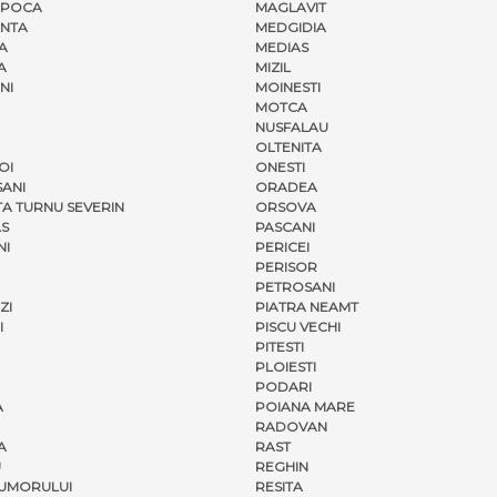
APOCA
MAGLAVIT
NTA
MEDGIDIA
A
MEDIAS
A
MIZIL
NI
MOINESTI
MOTCA
NUSFALAU
OLTENITA
OI
ONESTI
ANI
ORADEA
A TURNU SEVERIN
ORSOVA
S
PASCANI
NI
PERICEI
PERISOR
PETROSANI
ZI
PIATRA NEAMT
I
PISCU VECHI
PITESTI
PLOIESTI
PODARI
A
POIANA MARE
RADOVAN
A
RAST
U
REGHIN
UMORULUI
RESITA