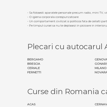
- Sa folosesti aparatele personale precum radio, mini TV, vid
- O igiena corporala corespunzatoare
- Un comportament civilizat si politicos fata de ceilalti part
- Pe timpul cursei sa nu te deplasezi in picioare in interior
Plecari cu autocarul
BERGAMO
GENOV
BRESCIA
GONAR
CERIALE
MILANO
FERNETTI
NOVAR
Curse din Romania ca
ACAS
CERNA