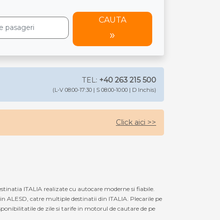
CAUTA
TEL:
+40 263 215 500
(L-V 08:00-17:30 | S 08:00-10:00 | D Inchis)
Click aici >>
inatia ITALIA realizate cu autocare moderne si fiabile.
n ALESD, catre multiple destinatii din ITALIA. Plecarile pe
nibilitatile de zile si tarife in motorul de cautare de pe