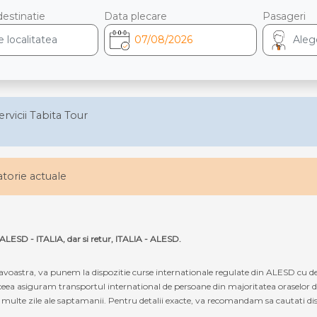
destinatie
Data plecare
Pasageri
ervicii Tabita Tour
latorie actuale
 ALESD - ITALIA, dar si retur, ITALIA - ALESD.
oastra, va punem la dispozitie curse internationale regulate din ALESD cu dest
ceea asiguram transportul international de persoane din majoritatea oraselor di
 multe zile ale saptamanii. Pentru detalii exacte, va recomandam sa cautati dispo