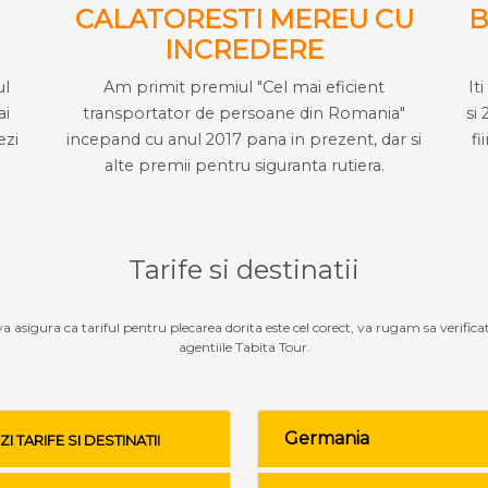
CALATORESTI MEREU CU
B
INCREDERE
ul
Am primit premiul "Cel mai eficient
It
ai
transportator de persoane din Romania"
si 
ezi
incepand cu anul 2017 pana in prezent, dar si
fi
alte premii pentru siguranta rutiera.
Tarife si destinatii
 va asigura ca tariful pentru plecarea dorita este cel corect, va rugam sa verifica
agentiile Tabita Tour.
Germania
ZI TARIFE SI DESTINATII