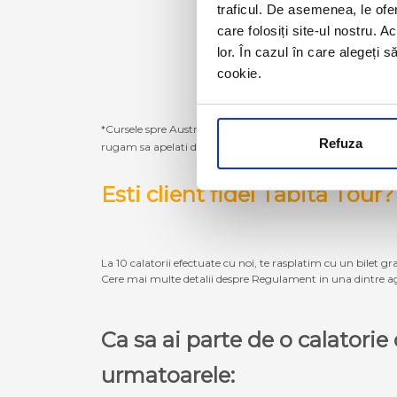
traficul. De asemenea, le ofer
care folosiți site-ul nostru. A
lor. În cazul în care alegeți 
cookie.
*Cursele spre Austria, Germania, Belgia, Olanda, Luxembur
Refuza
rugam sa apelati direct la agentiile Tabita Tour. Tarifele de
Esti client fidel Tabita Tour?
La 10 calatorii efectuate cu noi, te rasplatim cu un bilet gra
Cere mai multe detalii despre Regulament in una dintre ag
Ca sa ai parte de o calatori
urmatoarele: