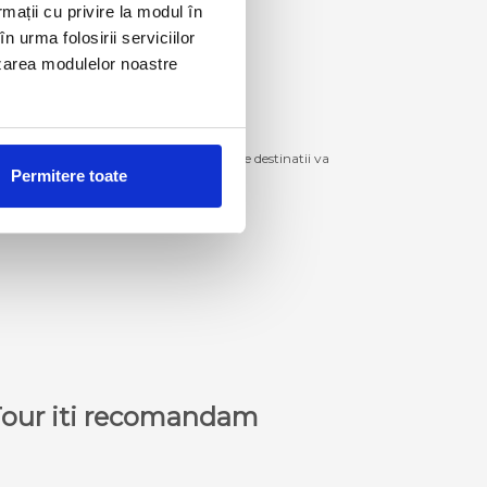
rmații cu privire la modul în
n urma folosirii serviciilor
lizarea modulelor noastre
izitiona bilete de autocar spre aceste destinatii va
Permitere toate
le furnizate de agentul de transport.
a Tour iti recomandam