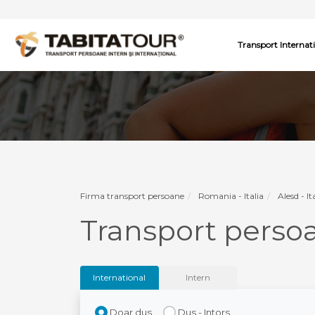
Transport Internat
Firma transport persoane
Romania - Italia
Alesd - It
Transport perso
International
Intern
Doar dus
Dus - Intors