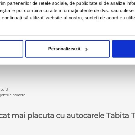
im partenerilor de rețele sociale, de publicitate și de analize info
ceștia le pot combina cu alte informații oferite de dvs. sau culese î
să continuați să utilizați website-ul nostru, sunteți de acord cu uti
g momentan nu se mai operează cu autocarele proprii Tabita Tour. Pentru a ach
Personalizează
 pe site pentru aceste destinatii sunt doar informative. Tarifele de baza vor fi ce
tuit!
entiile noastre.
e cat mai placuta cu autocarele Tabit