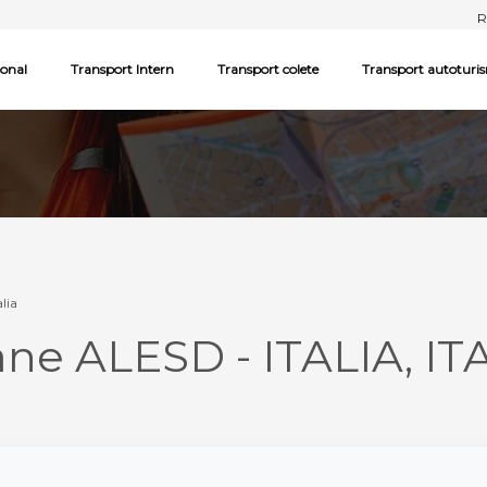
R
ional
Transport Intern
Transport colete
Transport autoturi
alia
ane ALESD - ITALIA, IT