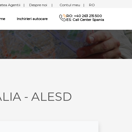
etea Agentii
|
Despre noi
|
Contul meu
|
RO
RO: +40 263 215 500
sme
Inchirieri autocare
ES: Call Center Spania
ALIA - ALESD