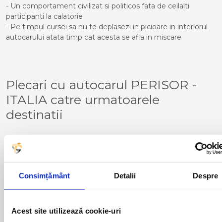
- Un comportament civilizat si politicos fata de ceilalti
participanti la calatorie
- Pe timpul cursei sa nu te deplasezi in picioare in interiorul
autocarului atata timp cat acesta se afla in miscare
Plecari cu autocarul PERISOR -
ITALIA catre urmatoarele
destinatii
BERGAMO
PADOVA
BRESCIA
PIACENZA
CERIALE
PALMANOVA
FERNETTI
TORINO
Consimțământ
Detalii
Despre
GENOVA
TORTONA
GONARS
TRIESTE
MILANO
VENTIMIGLIA
Acest site utilizează cookie-uri
NOVARA
VERONA