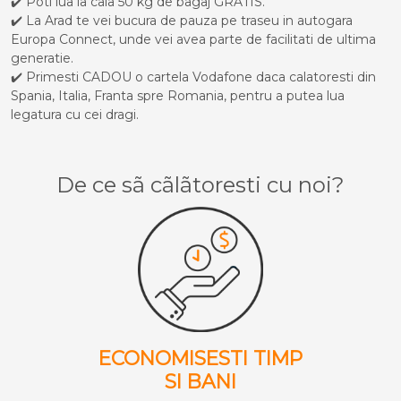
✔️ Poti lua la cala 50 kg de bagaj GRATIS.
✔️ La Arad te vei bucura de pauza pe traseu in autogara
Europa Connect, unde vei avea parte de facilitati de ultima
generatie.
✔️ Primesti CADOU o cartela Vodafone daca calatoresti din
Spania, Italia, Franta spre Romania, pentru a putea lua
legatura cu cei dragi.
De ce sã cãlãtoresti cu noi?
ECONOMISESTI TIMP
SI BANI