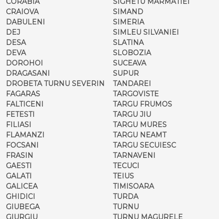
CORABIA
SIGHETU MARMATIEI
CRAIOVA
SIMAND
DABULENI
SIMERIA
DEJ
SIMLEU SILVANIEI
DESA
SLATINA
DEVA
SLOBOZIA
DOROHOI
SUCEAVA
DRAGASANI
SUPUR
DROBETA TURNU SEVERIN
TANDAREI
FAGARAS
TARGOVISTE
FALTICENI
TARGU FRUMOS
FETESTI
TARGU JIU
FILIASI
TARGU MURES
FLAMANZI
TARGU NEAMT
FOCSANI
TARGU SECUIESC
FRASIN
TARNAVENI
GAESTI
TECUCI
GALATI
TEIUS
GALICEA
TIMISOARA
GHIDICI
TURDA
GIUBEGA
TURNU
GIURGIU
TURNU MAGURELE