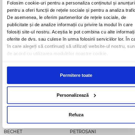
Folosim cookie-uri pentru a personaliza conținutul și anunțuri
pentru a oferi funcții de rețele sociale și pentru a analiza trafi
De asemenea, le oferim partenerilor de rețele sociale, de
Curse din Romania catre ITALIA:
publicitate și de analize informații cu privire la modul în care
folosiți site-ul nostru. Aceștia le pot combina cu alte informați
ACAS
LUGOJ
oferite de dvs. sau culese în urma folosirii serviciilor lor. În c
ADJUD
MAGLAVIT
în care alegeți să continuați să utilizați website-ul nostru, sun
AIUD
MEDGIDIA
de acord cu utilizarea modulelor noastre cookie.
ALBA IULIA
MEDIAS
ALESD
MIZIL
ALEXANDRIA
MOINESTI
ARAD
MOTCA
Permitere toate
BACAU
NUSFALAU
BAIA MARE
OLTENITA
BAILE HERCULANE
ONESTI
Personalizează
BAILESTI
ORADEA
BALS-IS
ORSOVA
BALS-OT
PASCANI
Refuza
BARCA
PERICEI
BARLAD
PERISOR
BECHET
PETROSANI