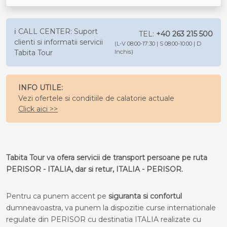
ℹ️ CALL CENTER: Suport
TEL:
+40 263 215 500
clienti si informatii servicii
(L-V 08:00-17:30 | S 08:00-10:00 | D
Tabita Tour
Inchis)
INFO UTILE:
Vezi ofertele si conditiile de calatorie actuale
Click aici >>
Tabita Tour va ofera servicii de transport persoane pe ruta
PERISOR - ITALIA, dar si retur, ITALIA - PERISOR.
Pentru ca punem accent pe
siguranta si confortul
dumneavoastra, va punem la dispozitie curse internationale
regulate din PERISOR cu destinatia ITALIA realizate cu