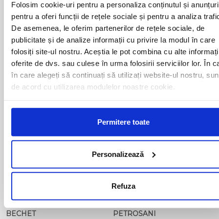
Folosim cookie-uri pentru a personaliza conținutul și anunțuri
pentru a oferi funcții de rețele sociale și pentru a analiza trafi
De asemenea, le oferim partenerilor de rețele sociale, de
Curse din Romania catre ITALIA:
publicitate și de analize informații cu privire la modul în care
folosiți site-ul nostru. Aceștia le pot combina cu alte informați
ACAS
LUGOJ
oferite de dvs. sau culese în urma folosirii serviciilor lor. În c
ADJUD
MAGLAVIT
în care alegeți să continuați să utilizați website-ul nostru, sun
AIUD
MEDGIDIA
de acord cu utilizarea modulelor noastre cookie.
ALBA IULIA
MEDIAS
ALESD
MIZIL
ALEXANDRIA
MOINESTI
ARAD
MOTCA
Permitere toate
BACAU
NUSFALAU
BAIA MARE
OLTENITA
BAILE HERCULANE
ONESTI
Personalizează
BAILESTI
ORADEA
BALS-IS
ORSOVA
BALS-OT
PASCANI
Refuza
BARCA
PERICEI
BARLAD
PERISOR
BECHET
PETROSANI