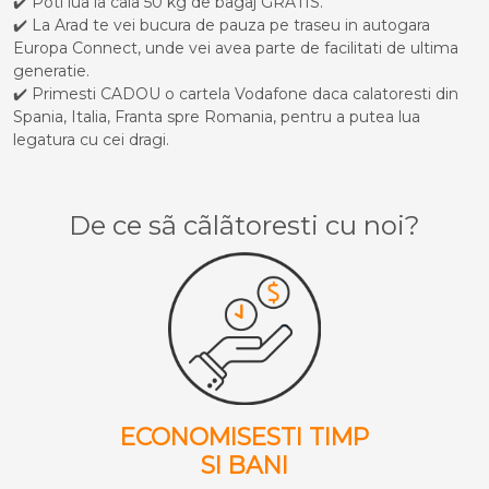
✔️ Poti lua la cala 50 kg de bagaj GRATIS.
✔️ La Arad te vei bucura de pauza pe traseu in autogara
Europa Connect, unde vei avea parte de facilitati de ultima
generatie.
✔️ Primesti CADOU o cartela Vodafone daca calatoresti din
Spania, Italia, Franta spre Romania, pentru a putea lua
legatura cu cei dragi.
De ce sã cãlãtoresti cu noi?
ECONOMISESTI TIMP
SI BANI