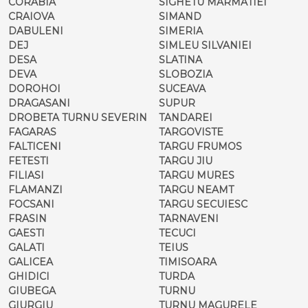
CORABIA
SIGHETU MARMATIEI
CRAIOVA
SIMAND
DABULENI
SIMERIA
DEJ
SIMLEU SILVANIEI
DESA
SLATINA
DEVA
SLOBOZIA
DOROHOI
SUCEAVA
DRAGASANI
SUPUR
DROBETA TURNU SEVERIN
TANDAREI
FAGARAS
TARGOVISTE
FALTICENI
TARGU FRUMOS
FETESTI
TARGU JIU
FILIASI
TARGU MURES
FLAMANZI
TARGU NEAMT
FOCSANI
TARGU SECUIESC
FRASIN
TARNAVENI
GAESTI
TECUCI
GALATI
TEIUS
GALICEA
TIMISOARA
GHIDICI
TURDA
GIUBEGA
TURNU
GIURGIU
TURNU MAGURELE