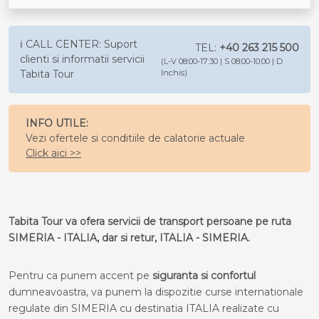
ℹ️ CALL CENTER: Suport
TEL:
+40 263 215 500
clienti si informatii servicii
(L-V 08:00-17:30 | S 08:00-10:00 | D
Tabita Tour
Inchis)
INFO UTILE:
Vezi ofertele si conditiile de calatorie actuale
Click aici >>
Tabita Tour va ofera servicii de transport persoane pe ruta
SIMERIA - ITALIA, dar si retur, ITALIA - SIMERIA.
Pentru ca punem accent pe
siguranta si confortul
dumneavoastra, va punem la dispozitie curse internationale
regulate din SIMERIA cu destinatia ITALIA realizate cu