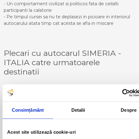
- Un comportament civilizat si politicos fata de ceilalti
participanti la calatorie
- Pe timpul cursei sa nu te deplasezi in picioare in interiorul
autocarului atata timp cat acesta se afla in miscare
Plecari cu autocarul SIMERIA -
ITALIA catre urmatoarele
destinatii
BERGAMO
PADOVA
BRESCIA
PIACENZA
CERIALE
PALMANOVA
FERNETTI
TORINO
Consimțământ
Detalii
Despre
GENOVA
TORTONA
GONARS
TRIESTE
MILANO
VENTIMIGLIA
Acest site utilizează cookie-uri
NOVARA
VERONA