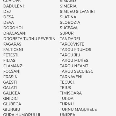
CRAIOVA
SIMAND
DABULENI
SIMERIA
DEJ
SIMLEU SILVANIEI
DESA
SLATINA
DEVA
SLOBOZIA
DOROHOI
SUCEAVA
DRAGASANI
SUPUR
DROBETA TURNU SEVERIN
TANDAREI
FAGARAS
TARGOVISTE
FALTICENI
TARGU FRUMOS
FETESTI
TARGU JIU
FILIASI
TARGU MURES
FLAMANZI
TARGU NEAMT
FOCSANI
TARGU SECUIESC
FRASIN
TARNAVENI
GAESTI
TECUCI
GALATI
TEIUS
GALICEA
TIMISOARA
GHIDICI
TURDA
GIUBEGA
TURNU
GIURGIU
TURNU MAGURELE
GURA HUMORULUI
UNIREA