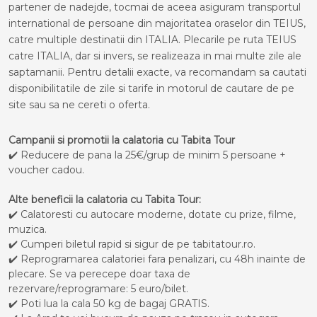
partener de nadejde, tocmai de aceea asiguram transportul
international de persoane din majoritatea oraselor din TEIUS,
catre multiple destinatii din ITALIA. Plecarile pe ruta TEIUS
catre ITALIA, dar si invers, se realizeaza in mai multe zile ale
saptamanii. Pentru detalii exacte, va recomandam sa cautati
disponibilitatile de zile si tarife in motorul de cautare de pe
site sau sa ne cereti o oferta.
Campanii si promotii la calatoria cu Tabita Tour
✔️ Reducere de pana la 25€/grup de minim 5 persoane +
voucher cadou.
Alte beneficii la calatoria cu Tabita Tour:
✔️ Calatoresti cu autocare moderne, dotate cu prize, filme,
muzica.
✔️ Cumperi biletul rapid si sigur de pe tabitatour.ro.
✔️ Reprogramarea calatoriei fara penalizari, cu 48h inainte de
plecare. Se va perecepe doar taxa de
rezervare/reprogramare: 5 euro/bilet.
✔️ Poti lua la cala 50 kg de bagaj GRATIS.