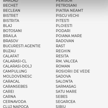
BARLAD
PERISOR
BECHET
PETROSANI
BECLEAN
PIATRA NEAMT
BISTRET
PISCU VECHI
BISTRITA
PITESTI
BLAJ
PLOIESTI
BOTOSANI
PODARI
BRAILA
POIANA MARE
BRASOV
RADOVAN
BUCURESTI AGENTIE
RAST
BUZAU
REGHIN
CALAFAT
RESITA
CALARASI-CL
RM. VALCEA
CALARASI-DOLJ
ROMAN
CAMPULUNG
ROSIORII DE VEDE
MOLDOVENESC
SADOVA
CARACAL
SALONTA
CARANSEBES
SARMASAG
CAREI
SATU MARE
CARNA
SEBES
CERNAVODA
SEGARCEA
CLUJ NAPOCA
SIBIU