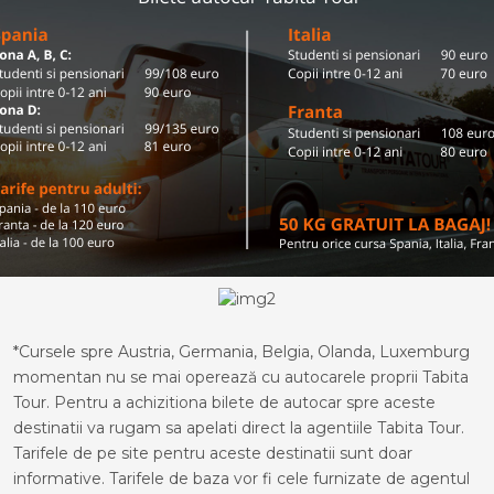
*Cursele spre Austria, Germania, Belgia, Olanda, Luxemburg
momentan nu se mai operează cu autocarele proprii Tabita
Tour. Pentru a achizitiona bilete de autocar spre aceste
destinatii va rugam sa apelati direct la agentiile Tabita Tour.
Tarifele de pe site pentru aceste destinatii sunt doar
informative. Tarifele de baza vor fi cele furnizate de agentul