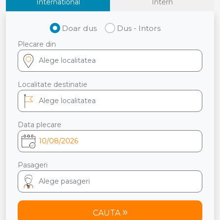
International
Intern
Doar dus
Dus - Intors
Plecare din
Localitate destinatie
Data plecare
Pasageri
CAUTA