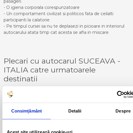
pasageri.
- O igiena corporala corespunzatoare
- Un comportament civilizat si politicos fata de ceilalti
participanti la calatorie
- Pe timpul cursei sa nu te deplasezi in picioare in interiorul
autocarului atata timp cat acesta se afla in miscare
Plecari cu autocarul SUCEAVA -
ITALIA catre urmatoarele
destinatii
BERGAMO
PADOVA
BRESCIA
PIACENZA
CERIALE
PALMANOVA
Consimțământ
Detalii
Despre
FERNETTI
TORINO
GENOVA
TORTONA
GONARS
TRIESTE
MILANO
Acest site utilizează cookie-uri
VENTIMIGLIA