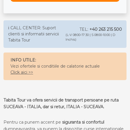
ℹ️ CALL CENTER: Suport
TEL:
+40 263 215 500
clienti si informatii servicii
(L-V 08:00-17:30 | S 08:00-10:00 | D
Tabita Tour
Inchis)
INFO UTILE:
Vezi ofertele si conditiile de calatorie actuale
Click aici >>
Tabita Tour va ofera servicii de transport persoane pe ruta
SUCEAVA - ITALIA, dar si retur, ITALIA - SUCEAVA.
Pentru ca punem accent pe
siguranta si confortul
dumneavoastra, va punem la dispozitie curse internationale