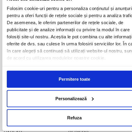
NOVARA
VERONA
Folosim cookie-uri pentru a personaliza conținutul și anunțuri
pentru a oferi funcții de rețele sociale și pentru a analiza trafi
De asemenea, le oferim partenerilor de rețele sociale, de
Curse din Romania catre ITALIA:
publicitate și de analize informații cu privire la modul în care
folosiți site-ul nostru. Aceștia le pot combina cu alte informați
oferite de dvs. sau culese în urma folosirii serviciilor lor. În c
ACAS
LUGOJ
în care alegeți să continuați să utilizați website-ul nostru, sun
ADJUD
MAGLAVIT
de acord cu utilizarea modulelor noastre cookie.
AIUD
MEDGIDIA
ALBA IULIA
MEDIAS
ALESD
MIZIL
ALEXANDRIA
MOINESTI
Permitere toate
ARAD
MOTCA
BACAU
NUSFALAU
BAIA MARE
OLTENITA
Personalizează
BAILE HERCULANE
ONESTI
BAILESTI
ORADEA
BALS-IS
ORSOVA
Refuza
BALS-OT
PASCANI
BARCA
PERICEI