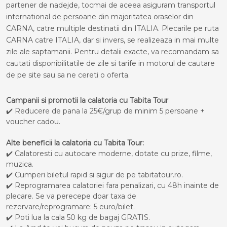
partener de nadejde, tocmai de aceea asiguram transportul
international de persoane din majoritatea oraselor din
CARNA, catre multiple destinatii din ITALIA. Plecarile pe ruta
CARNA catre ITALIA, dar si invers, se realizeaza in mai multe
zile ale saptamanii. Pentru detalii exacte, va recomandam sa
cautati disponibilitatile de zile si tarife in motorul de cautare
de pe site sau sa ne cereti o oferta.
Campanii si promotii la calatoria cu Tabita Tour
✔️ Reducere de pana la 25€/grup de minim 5 persoane +
voucher cadou.
Alte beneficii la calatoria cu Tabita Tour:
✔️ Calatoresti cu autocare moderne, dotate cu prize, filme,
muzica.
✔️ Cumperi biletul rapid si sigur de pe tabitatour.ro.
✔️ Reprogramarea calatoriei fara penalizari, cu 48h inainte de
plecare. Se va perecepe doar taxa de
rezervare/reprogramare: 5 euro/bilet.
✔️ Poti lua la cala 50 kg de bagaj GRATIS.