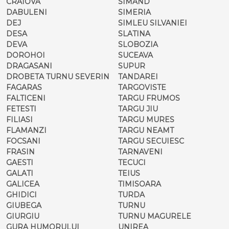
CRAIOVA
SIMAND
DABULENI
SIMERIA
DEJ
SIMLEU SILVANIEI
DESA
SLATINA
DEVA
SLOBOZIA
DOROHOI
SUCEAVA
DRAGASANI
SUPUR
DROBETA TURNU SEVERIN
TANDAREI
FAGARAS
TARGOVISTE
FALTICENI
TARGU FRUMOS
FETESTI
TARGU JIU
FILIASI
TARGU MURES
FLAMANZI
TARGU NEAMT
FOCSANI
TARGU SECUIESC
FRASIN
TARNAVENI
GAESTI
TECUCI
GALATI
TEIUS
GALICEA
TIMISOARA
GHIDICI
TURDA
GIUBEGA
TURNU
GIURGIU
TURNU MAGURELE
GURA HUMORULUI
UNIREA