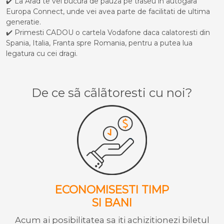
✔️ La Arad te vei bucura de pauza pe traseu in autogara
Europa Connect, unde vei avea parte de facilitati de ultima
generatie.
✔️ Primesti CADOU o cartela Vodafone daca calatoresti din
Spania, Italia, Franta spre Romania, pentru a putea lua
legatura cu cei dragi.
De ce sã cãlãtoresti cu noi?
ECONOMISESTI TIMP
SI BANI
Acum ai posibilitatea sa iti achizitionezi biletul