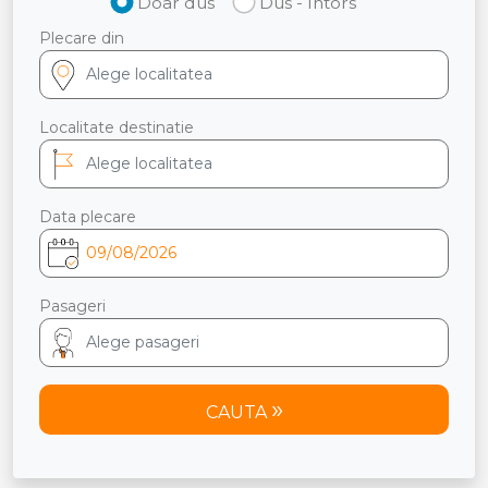
Doar dus
Dus - Intors
Plecare din
Localitate destinatie
Data plecare
Pasageri
CAUTA