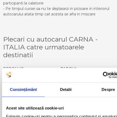
participanti la calatorie
- Pe timpul cursei sa nu te deplasezi in picioare in interiorul
autocarului atata timp cat acesta se afla in miscare
Plecari cu autocarul CARNA -
ITALIA catre urmatoarele
destinatii
BERGAMO
PADOVA
BRESCIA
PIACENZA
CERIALE
PALMANOVA
FERNETTI
TORINO
Consimțământ
Detalii
Despre
GENOVA
TORTONA
GONARS
TRIESTE
MILANO
VENTIMIGLIA
NOVARA
VERONA
Acest site utilizează cookie-uri
Folosim cookie-uri pentru a personaliza conținutul și anunțuri