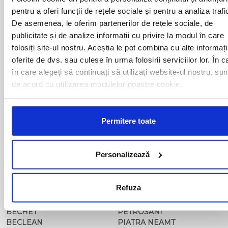
pentru a oferi funcții de rețele sociale și pentru a analiza trafi
Curse din Romania catre ITALIA:
De asemenea, le oferim partenerilor de rețele sociale, de
publicitate și de analize informații cu privire la modul în care
folosiți site-ul nostru. Aceștia le pot combina cu alte informați
ACAS
LUGOJ
oferite de dvs. sau culese în urma folosirii serviciilor lor. În c
ADJUD
MAGLAVIT
în care alegeți să continuați să utilizați website-ul nostru, sun
AIUD
MEDGIDIA
ALBA IULIA
MEDIAS
de acord cu utilizarea modulelor noastre cookie.
ALESD
MIZIL
ALEXANDRIA
MOINESTI
ARAD
MOTCA
Permitere toate
BACAU
NUSFALAU
BAIA MARE
OLTENITA
BAILE HERCULANE
ONESTI
Personalizează
BAILESTI
ORADEA
BALS-IS
ORSOVA
BALS-OT
PASCANI
Refuza
BARCA
PERICEI
BARLAD
PERISOR
BECHET
PETROSANI
BECLEAN
PIATRA NEAMT