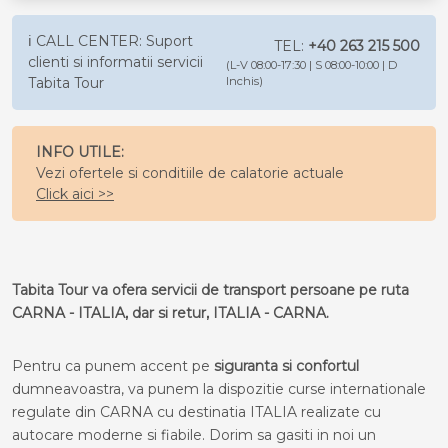
ℹ️ CALL CENTER: Suport
TEL:
+40 263 215 500
clienti si informatii servicii
(L-V 08:00-17:30 | S 08:00-10:00 | D
Tabita Tour
Inchis)
INFO UTILE:
Vezi ofertele si conditiile de calatorie actuale
Click aici >>
Tabita Tour va ofera servicii de transport persoane pe ruta
CARNA - ITALIA, dar si retur, ITALIA - CARNA.
Pentru ca punem accent pe
siguranta si confortul
dumneavoastra, va punem la dispozitie curse internationale
regulate din CARNA cu destinatia ITALIA realizate cu
autocare moderne si fiabile. Dorim sa gasiti in noi un