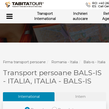
RO: +40 26
ES : Call Ce
Transport
Inchirieri
Re
International
autocare
Age
Firma transport persoane
Romania - Italia
Bals-is - Italia
Transport persoane BALS-IS
- ITALIA, ITALIA - BALS-IS
International
Intern