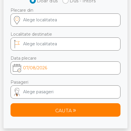
Doar dus
Dus - Intors
Plecare din
Localitate destinatie
Data plecare
Pasageri
CAUTA