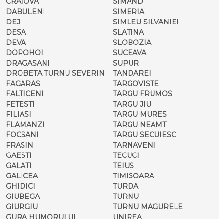
CRAIOVA
SIMAND
DABULENI
SIMERIA
DEJ
SIMLEU SILVANIEI
DESA
SLATINA
DEVA
SLOBOZIA
DOROHOI
SUCEAVA
DRAGASANI
SUPUR
DROBETA TURNU SEVERIN
TANDAREI
FAGARAS
TARGOVISTE
FALTICENI
TARGU FRUMOS
FETESTI
TARGU JIU
FILIASI
TARGU MURES
FLAMANZI
TARGU NEAMT
FOCSANI
TARGU SECUIESC
FRASIN
TARNAVENI
GAESTI
TECUCI
GALATI
TEIUS
GALICEA
TIMISOARA
GHIDICI
TURDA
GIUBEGA
TURNU
GIURGIU
TURNU MAGURELE
GURA HUMORULUI
UNIREA