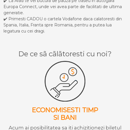
✔️ La Arad te vei bucura de pauza pe traseu in autogara
Europa Connect, unde vei avea parte de facilitati de ultima
generatie.
✔️ Primesti CADOU o cartela Vodafone daca calatoresti din
Spania, Italia, Franta spre Romania, pentru a putea lua
legatura cu cei dragi.
De ce sã cãlãtoresti cu noi?
ECONOMISESTI TIMP
SI BANI
Acum ai posibilitatea sa iti achizitionezi biletul