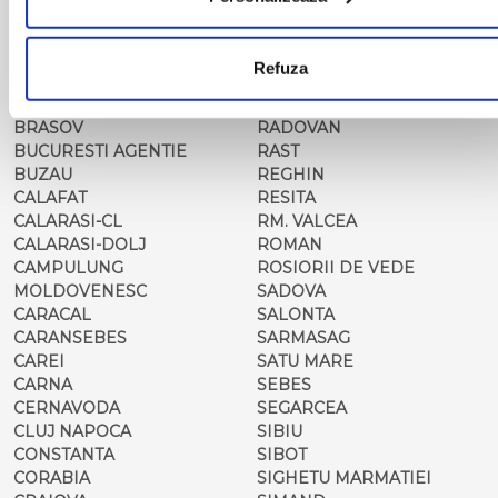
BISTRET
PISCU VECHI
BISTRITA
PITESTI
BLAJ
PLOIESTI
Refuza
BOTOSANI
PODARI
BRAILA
POIANA MARE
BRASOV
RADOVAN
BUCURESTI AGENTIE
RAST
BUZAU
REGHIN
CALAFAT
RESITA
CALARASI-CL
RM. VALCEA
CALARASI-DOLJ
ROMAN
CAMPULUNG
ROSIORII DE VEDE
MOLDOVENESC
SADOVA
CARACAL
SALONTA
CARANSEBES
SARMASAG
CAREI
SATU MARE
CARNA
SEBES
CERNAVODA
SEGARCEA
CLUJ NAPOCA
SIBIU
CONSTANTA
SIBOT
CORABIA
SIGHETU MARMATIEI