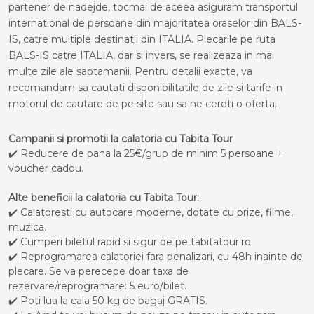
partener de nadejde, tocmai de aceea asiguram transportul
international de persoane din majoritatea oraselor din BALS-
IS, catre multiple destinatii din ITALIA. Plecarile pe ruta
BALS-IS catre ITALIA, dar si invers, se realizeaza in mai
multe zile ale saptamanii. Pentru detalii exacte, va
recomandam sa cautati disponibilitatile de zile si tarife in
motorul de cautare de pe site sau sa ne cereti o oferta.
Campanii si promotii la calatoria cu Tabita Tour
✔️ Reducere de pana la 25€/grup de minim 5 persoane +
voucher cadou.
Alte beneficii la calatoria cu Tabita Tour:
✔️ Calatoresti cu autocare moderne, dotate cu prize, filme,
muzica.
✔️ Cumperi biletul rapid si sigur de pe tabitatour.ro.
✔️ Reprogramarea calatoriei fara penalizari, cu 48h inainte de
plecare. Se va perecepe doar taxa de
rezervare/reprogramare: 5 euro/bilet.
✔️ Poti lua la cala 50 kg de bagaj GRATIS.