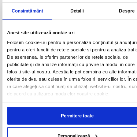
Consimțământ
Detalii
Despre
Curse din Romania catre ITALIA:
ACAS
LUGOJ
Acest site utilizează cookie-uri
ADJUD
MAGLAVIT
Folosim cookie-uri pentru a personaliza conținutul și anunțuri
AIUD
MEDGIDIA
pentru a oferi funcții de rețele sociale și pentru a analiza trafi
ALBA IULIA
MEDIAS
ALESD
MIZIL
De asemenea, le oferim partenerilor de rețele sociale, de
ALEXANDRIA
MOINESTI
publicitate și de analize informații cu privire la modul în care
ARAD
MOTCA
folosiți site-ul nostru. Aceștia le pot combina cu alte informați
BACAU
NUSFALAU
oferite de dvs. sau culese în urma folosirii serviciilor lor. În c
BAIA MARE
OLTENITA
în care alegeți să continuați să utilizați website-ul nostru, sun
BAILE HERCULANE
ONESTI
de acord cu utilizarea modulelor noastre cookie.
BAILESTI
ORADEA
BALS-IS
ORSOVA
BALS-OT
PASCANI
BARCA
PERICEI
Permitere toate
BARLAD
PERISOR
BECHET
PETROSANI
BECLEAN
PIATRA NEAMT
Personalizează