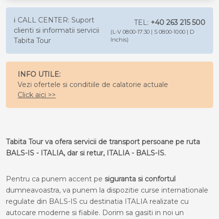
ℹ️ CALL CENTER: Suport
TEL:
+40 263 215 500
clienti si informatii servicii
(L-V 08:00-17:30 | S 08:00-10:00 | D
Tabita Tour
Inchis)
INFO UTILE:
Vezi ofertele si conditiile de calatorie actuale
Click aici >>
Tabita Tour va ofera servicii de transport persoane pe ruta
BALS-IS - ITALIA, dar si retur, ITALIA - BALS-IS.
Pentru ca punem accent pe
siguranta si confortul
dumneavoastra, va punem la dispozitie curse internationale
regulate din BALS-IS cu destinatia ITALIA realizate cu
autocare moderne si fiabile. Dorim sa gasiti in noi un