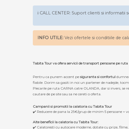
ℹ️ CALL CENTER: Suport clienti si informatii s
INFO UTILE:
Vezi ofertele si conditiile de ca
Tabita Tour va ofera servicii de transport persoane pe 
Pentru ca punem accent pe
siguranta si confortul
dumneav
fiabile. Dorim sa gasiti in noi un partener de nadejde, to
Plecarile pe ruta CARNA catre OLANDA, dar si invers, se rea
cautare de pe site sau sa ne cereti o oferta.
Campanii si promotii la calatoria cu Tabita Tour
✔️ Reducere de pana la 25€/grup de minim 5 persoane + v
Alte beneficii la calatoria cu Tabita Tour:
✔️ Calatoresti cu autocare moderne, dotate cu prize, filme