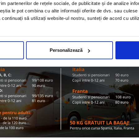
Olanda
im partenerilor de rețele sociale, de publicitate și de analize info
ZI TARIFE SI DESTINATII
ceștia le pot combina cu alte informații oferite de dvs. sau culese î
să continuați să utilizați website-ul nostru, sunteți de acord cu uti
Conditii de calatorie si bagaje
Personalizează