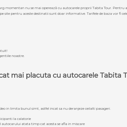
g momentan nu se mai operează cu autocarele proprii Tabita Tour. Pentru a ach
 pe site pentru aceste destinatii sunt doar informative. Tarifele de baza vor fi ce
tuit!
entiile noastre.
e cat mai placuta cu autocarele Tabit
eo in limita bunul simt, astfel incat sa nu deranjeze ceilalti pasageri.
icipanti la calatorie
ul autocarului atata timp cat acesta se afla in miscare