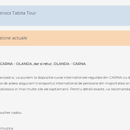
ervicii Tabita Tour
latorie actuale
ruta CARNA - OLANDA, dar si retur, OLANDA - CARNA.
oastra, va punem la dispozitie curse internationale regulate din CARNA cu 
cmai de aceea asiguram transportul international de persoane din majoritatea 
lizeaza in mai multe zile ale saptamanii. Pentru detalii exacte, va recomandam s
oucher cadou.
, muzica.