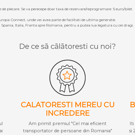
e de plecare. Se va perecepe doar taxa de rezervare/reprogramare: 5 euro/bilet.
ropa Connect, unde vei avea parte de facilitati de ultima generatie.
Spania, Italia, Franta spre Romania, pentru a putea lua legatura cu cei dragi.
De ce sã cãlãtoresti cu noi?
CALATORESTI MEREU CU
B
INCREDERE
ul
Am primit premiul "Cel mai eficient
It
ai
transportator de persoane din Romania"
si 