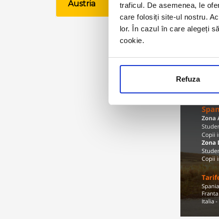
Austria
traficul. De asemenea, le ofer
VE
care folosiți site-ul nostru. A
lor. În cazul în care alegeți 
cookie.
Refuza