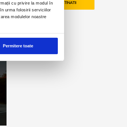
rmații cu privire la modul în
VEZI TARIFE SI DESTINATII
n urma folosirii serviciilor
lizarea modulelor noastre
Permitere toate