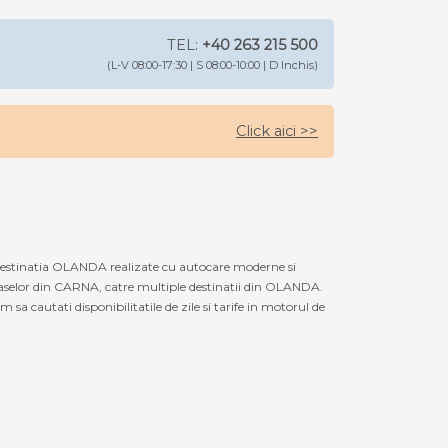
TEL:
+40 263 215 500
(L-V 08:00-17:30 | S 08:00-10:00 | D Inchis)
Click aici >>
destinatia OLANDA realizate cu autocare moderne si
oraselor din CARNA, catre multiple destinatii din OLANDA.
a cautati disponibilitatile de zile si tarife in motorul de