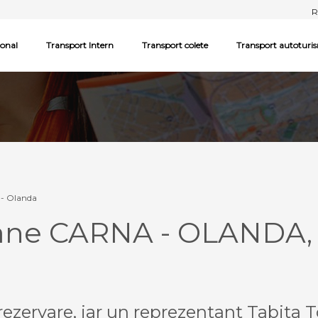
R
ional
Transport Intern
Transport colete
Transport autoturi
 - Olanda
oane CARNA - OLANDA,
ezervare, iar un reprezentant Tabita T