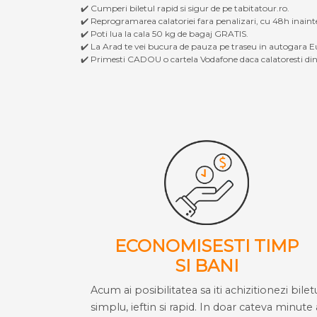
✔️ Cumperi biletul rapid si sigur de pe tabitatour.ro.
✔️ Reprogramarea calatoriei fara penalizari, cu 48h inaint
✔️ Poti lua la cala 50 kg de bagaj GRATIS.
✔️ La Arad te vei bucura de pauza pe traseu in autogara Eu
✔️ Primesti CADOU o cartela Vodafone daca calatoresti din 
ECONOMISESTI TIMP
SI BANI
Acum ai posibilitatea sa iti achizitionezi bilet
simplu, ieftin si rapid. In doar cateva minute 