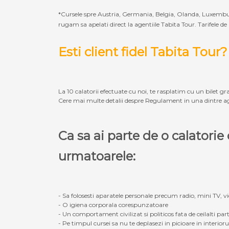
*Cursele spre Austria, Germania, Belgia, Olanda, Luxembur
rugam sa apelati direct la agentiile Tabita Tour. Tarifele de
Esti client fidel Tabita Tour?
La 10 calatorii efectuate cu noi, te rasplatim cu un bilet gra
Cere mai multe detalii despre Regulament in una dintre ag
Ca sa ai parte de o calatori
urmatoarele:
- Sa folosesti aparatele personale precum radio, mini TV, vid
- O igiena corporala corespunzatoare
- Un comportament civilizat si politicos fata de ceilalti part
- Pe timpul cursei sa nu te deplasezi in picioare in interior