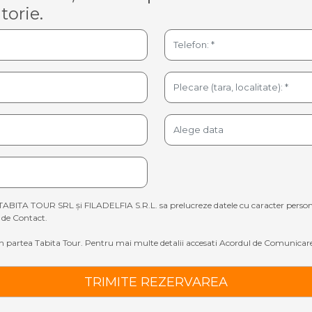
torie.
TABITA TOUR SRL și FILADELFIA S.R.L. sa prelucreze datele cu caracter personal sp
de Contact.
 partea Tabita Tour. Pentru mai multe detalii accesati
Acordul de Comunicare
TRIMITE REZERVAREA