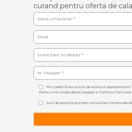
curand pentru oferta de cala
*Am peste 16 ani si sunt de acord ca reprezentantii 
Pentru mai multe detalii accesati si
Continut Formular 
Sunt de acord sa primesc comunicari comerciale din