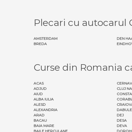
Plecari cu autocaru
AMSTERDAM
DEN HA
BREDA
EINDHO
Curse din Romania 
ACAS
CERNA
ADJUD
CLUJ N
AIUD
CONSTA
ALBA IULIA
CORABI
ALESD
CRAIOV
ALEXANDRIA
DABULE
ARAD
DEJ
BACAU
DESA
BAIA MARE
DEVA
BAILE HERCULANE
DOROH