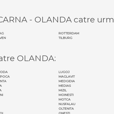
l CARNA - OLANDA catre urma
AG
ROTTERDAM
VEN
TILBURG
catre OLANDA:
VODA
LUGOJ
APOCA
MAGLAVIT
NTA
MEDGIDIA
A
MEDIAS
A
MIZIL
NI
MOINESTI
MOTCA
NUSFALAU
OLTENITA
OI
ONESTI