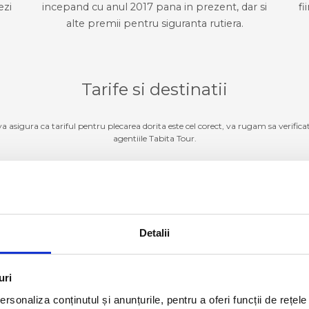
ezi
incepand cu anul 2017 pana in prezent, dar si
fi
alte premii pentru siguranta rutiera.
Tarife si destinatii
 va asigura ca tariful pentru plecarea dorita este cel corect, va rugam sa verifica
agentiile Tabita Tour.
Germania
ZI TARIFE SI DESTINATII
Detalii
Luxemburg
ZI TARIFE SI DESTINATII
Belgia
ZI TARIFE SI DESTINATII
uri
rsonaliza conținutul și anunțurile, pentru a oferi funcții de rețele