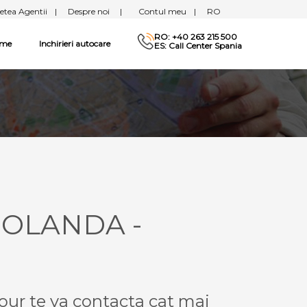
etea Agentii
|
Despre noi
|
Contul meu
|
RO
RO: +40 263 215 500
sme
Inchirieri autocare
ES: Call Center Spania
 OLANDA -
our te va contacta cat mai