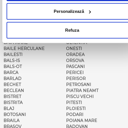
ADJUD
MAGLAVIT
AIUD
MEDGIDIA
Personalizează
ALBA IULIA
MEDIAS
ALESD
MIZIL
ALEXANDRIA
MOINESTI
Refuza
ARAD
MOTCA
BACAU
NUSFALAU
BAIA MARE
OLTENITA
BAILE HERCULANE
ONESTI
BAILESTI
ORADEA
BALS-IS
ORSOVA
BALS-OT
PASCANI
BARCA
PERICEI
BARLAD
PERISOR
BECHET
PETROSANI
BECLEAN
PIATRA NEAMT
BISTRET
PISCU VECHI
BISTRITA
PITESTI
BLAJ
PLOIESTI
BOTOSANI
PODARI
BRAILA
POIANA MARE
BRASOV
RADOVAN