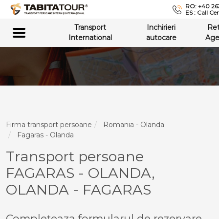
RO: +40 26
ES : Call Ce
Transport
Inchirieri
Re
International
autocare
Age
Firma transport persoane
Romania - Olanda
Fagaras - Olanda
Transport persoane
FAGARAS - OLANDA,
OLANDA - FAGARAS
Completeaza formularul de rezervare,