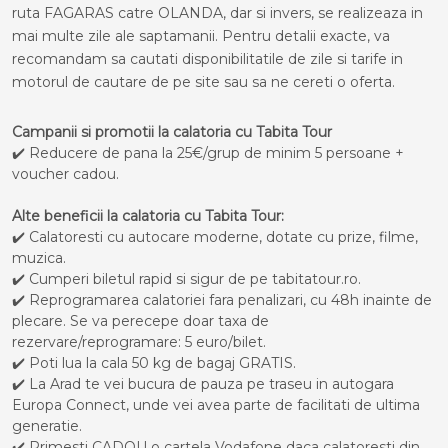
ruta FAGARAS catre OLANDA, dar si invers, se realizeaza in
mai multe zile ale saptamanii. Pentru detalii exacte, va
recomandam sa cautati disponibilitatile de zile si tarife in
motorul de cautare de pe site sau sa ne cereti o oferta.
Campanii si promotii la calatoria cu Tabita Tour
✔️ Reducere de pana la 25€/grup de minim 5 persoane +
voucher cadou.
Alte beneficii la calatoria cu Tabita Tour:
✔️ Calatoresti cu autocare moderne, dotate cu prize, filme,
muzica.
✔️ Cumperi biletul rapid si sigur de pe tabitatour.ro.
✔️ Reprogramarea calatoriei fara penalizari, cu 48h inainte de
plecare. Se va perecepe doar taxa de
rezervare/reprogramare: 5 euro/bilet.
✔️ Poti lua la cala 50 kg de bagaj GRATIS.
✔️ La Arad te vei bucura de pauza pe traseu in autogara
Europa Connect, unde vei avea parte de facilitati de ultima
generatie.
✔️ Primesti CADOU o cartela Vodafone daca calatoresti din