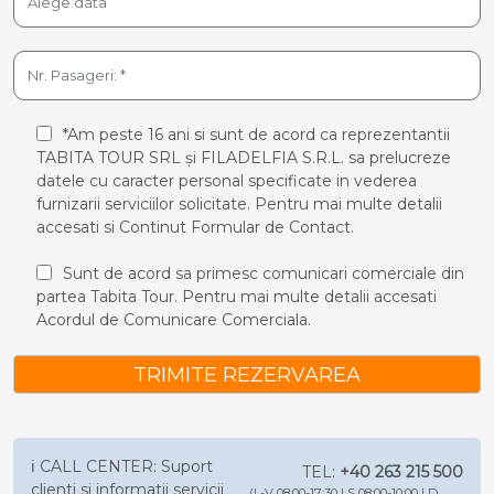
*Am peste 16 ani si sunt de acord ca reprezentantii
TABITA TOUR SRL și FILADELFIA S.R.L. sa prelucreze
datele cu caracter personal specificate in vederea
furnizarii serviciilor solicitate. Pentru mai multe detalii
accesati si
Continut Formular de Contact.
Sunt de acord sa primesc comunicari comerciale din
partea Tabita Tour. Pentru mai multe detalii accesati
Acordul de Comunicare Comerciala.
TRIMITE REZERVAREA
ℹ️ CALL CENTER: Suport
TEL:
+40 263 215 500
clienti si informatii servicii
(L-V 08:00-17:30 | S 08:00-10:00 | D