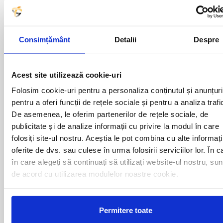
Plecari cu autocarul FAGARAS -
Consimțământ
Detalii
Despre
OLANDA catre urmatoarele
destinatii
Acest site utilizează cookie-uri
Folosim cookie-uri pentru a personaliza conținutul și anunțuri
AMSTERDAM
ROTTERDAM
pentru a oferi funcții de rețele sociale și pentru a analiza trafi
BREDA
TILBURG
De asemenea, le oferim partenerilor de rețele sociale, de
DEN HAAG
UTRECHT
publicitate și de analize informații cu privire la modul în care
EINDHOVEN
folosiți site-ul nostru. Aceștia le pot combina cu alte informați
oferite de dvs. sau culese în urma folosirii serviciilor lor. În c
în care alegeți să continuați să utilizați website-ul nostru, sun
Curse din Romania catre
de acord cu utilizarea modulelor noastre cookie.
OLANDA:
Permitere toate
ACAS
LUGOJ