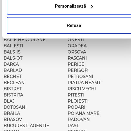
ALBA IULIA
MEDIAS
Personalizează
ALESD
MIZIL
ALEXANDRIA
MOINESTI
ARAD
MOTCA
Refuza
BACAU
NUSFALAU
BAIA MARE
OLTENITA
BAILE HERCULANE
ONESTI
BAILESTI
ORADEA
BALS-IS
ORSOVA
BALS-OT
PASCANI
BARCA
PERICEI
BARLAD
PERISOR
BECHET
PETROSANI
BECLEAN
PIATRA NEAMT
BISTRET
PISCU VECHI
BISTRITA
PITESTI
BLAJ
PLOIESTI
BOTOSANI
PODARI
BRAILA
POIANA MARE
BRASOV
RADOVAN
BUCURESTI AGENTIE
RAST