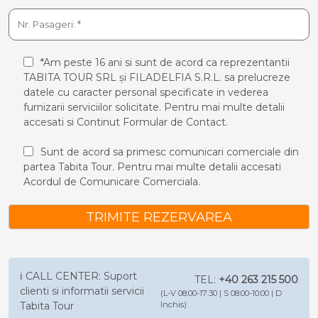
*Am peste 16 ani si sunt de acord ca reprezentantii
TABITA TOUR SRL și FILADELFIA S.R.L. sa prelucreze
datele cu caracter personal specificate in vederea
furnizarii serviciilor solicitate. Pentru mai multe detalii
accesati si
Continut Formular de Contact.
Sunt de acord sa primesc comunicari comerciale din
partea Tabita Tour. Pentru mai multe detalii accesati
Acordul de Comunicare Comerciala.
TRIMITE REZERVAREA
ℹ️ CALL CENTER: Suport
TEL:
+40 263 215 500
clienti si informatii servicii
(L-V 08:00-17:30 | S 08:00-10:00 | D
Tabita Tour
Inchis)