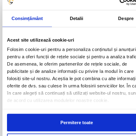
Plecari cu autocarul Motca -
Consimțământ
Detalii
Despre
OLANDA catre urmatoarele
destinatii
Acest site utilizează cookie-uri
Folosim cookie-uri pentru a personaliza conținutul și anunțuri
AMSTERDAM
ROTTERDAM
BREDA
TILBURG
pentru a oferi funcții de rețele sociale și pentru a analiza trafi
DEN HAAG
UTRECHT
De asemenea, le oferim partenerilor de rețele sociale, de
EINDHOVEN
publicitate și de analize informații cu privire la modul în care
folosiți site-ul nostru. Aceștia le pot combina cu alte informați
oferite de dvs. sau culese în urma folosirii serviciilor lor. În c
Curse din Romania catre
în care alegeți să continuați să utilizați website-ul nostru, sun
de acord cu utilizarea modulelor noastre cookie.
OLANDA:
ACAS
LUGOJ
Permitere toate
ADJUD
MAGLAVIT
AIUD
MEDGIDIA