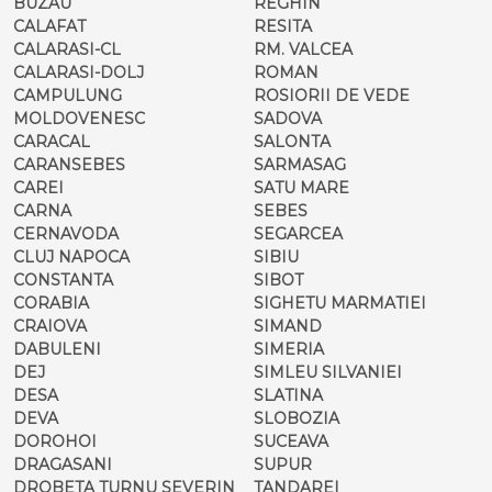
BUZAU
REGHIN
CALAFAT
RESITA
CALARASI-CL
RM. VALCEA
CALARASI-DOLJ
ROMAN
CAMPULUNG
ROSIORII DE VEDE
MOLDOVENESC
SADOVA
CARACAL
SALONTA
CARANSEBES
SARMASAG
CAREI
SATU MARE
CARNA
SEBES
CERNAVODA
SEGARCEA
CLUJ NAPOCA
SIBIU
CONSTANTA
SIBOT
CORABIA
SIGHETU MARMATIEI
CRAIOVA
SIMAND
DABULENI
SIMERIA
DEJ
SIMLEU SILVANIEI
DESA
SLATINA
DEVA
SLOBOZIA
DOROHOI
SUCEAVA
DRAGASANI
SUPUR
DROBETA TURNU SEVERIN
TANDAREI