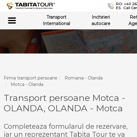
RO: +40 26
ES : Call Ce
Transport
Inchirieri
Re
International
autocare
Age
Firma transport persoane
Romania - Olanda
Motca - Olanda
Transport persoane Motca -
OLANDA, OLANDA - Motca
Completeaza formularul de rezervare,
iar un reprezentant Tabita Tour te va