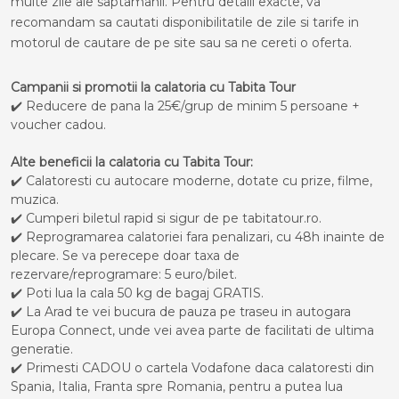
multe zile ale saptamanii. Pentru detalii exacte, va
recomandam sa cautati disponibilitatile de zile si tarife in
motorul de cautare de pe site sau sa ne cereti o oferta.
Campanii si promotii la calatoria cu Tabita Tour
✔️ Reducere de pana la 25€/grup de minim 5 persoane +
voucher cadou.
Alte beneficii la calatoria cu Tabita Tour:
✔️ Calatoresti cu autocare moderne, dotate cu prize, filme,
muzica.
✔️ Cumperi biletul rapid si sigur de pe tabitatour.ro.
✔️ Reprogramarea calatoriei fara penalizari, cu 48h inainte de
plecare. Se va perecepe doar taxa de
rezervare/reprogramare: 5 euro/bilet.
✔️ Poti lua la cala 50 kg de bagaj GRATIS.
✔️ La Arad te vei bucura de pauza pe traseu in autogara
Europa Connect, unde vei avea parte de facilitati de ultima
generatie.
✔️ Primesti CADOU o cartela Vodafone daca calatoresti din
Spania, Italia, Franta spre Romania, pentru a putea lua