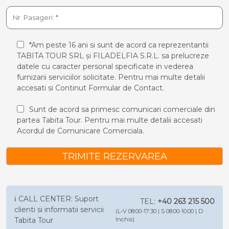
*Am peste 16 ani si sunt de acord ca reprezentantii
TABITA TOUR SRL și FILADELFIA S.R.L. sa prelucreze
datele cu caracter personal specificate in vederea
furnizarii serviciilor solicitate. Pentru mai multe detalii
accesati si
Continut Formular de Contact.
Sunt de acord sa primesc comunicari comerciale din
partea Tabita Tour. Pentru mai multe detalii accesati
Acordul de Comunicare Comerciala.
TRIMITE REZERVAREA
ℹ️ CALL CENTER: Suport
TEL:
+40 263 215 500
clienti si informatii servicii
(L-V 08:00-17:30 | S 08:00-10:00 | D
Tabita Tour
Inchis)