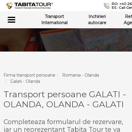
RO: +40 26
ES : Call Ce
Transport
Inchirieri
Re
International
autocare
Age
Firma transport persoane
Romania - Olanda
Galati - Olanda
Transport persoane GALATI -
OLANDA, OLANDA - GALATI
Completeaza formularul de rezervare,
iar un reprezentant Tabita Tour te va