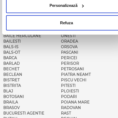
ALBA IULIA
MEDIAS
Personalizează
ALESD
MIZIL
ALEXANDRIA
MOINESTI
ARAD
MOTCA
Refuza
BACAU
NUSFALAU
BAIA MARE
OLTENITA
BAILE HERCULANE
ONESTI
BAILESTI
ORADEA
BALS-IS
ORSOVA
BALS-OT
PASCANI
BARCA
PERICEI
BARLAD
PERISOR
BECHET
PETROSANI
BECLEAN
PIATRA NEAMT
BISTRET
PISCU VECHI
BISTRITA
PITESTI
BLAJ
PLOIESTI
BOTOSANI
PODARI
BRAILA
POIANA MARE
BRASOV
RADOVAN
BUCURESTI AGENTIE
RAST