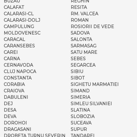
BUZAU
REGHIN
CALAFAT
RESITA
CALARASI-CL
RM. VALCEA
CALARASI-DOLJ
ROMAN
CAMPULUNG
ROSIORII DE VEDE
MOLDOVENESC
SADOVA
CARACAL
SALONTA
CARANSEBES
SARMASAG
CAREI
SATU MARE
CARNA
SEBES
CERNAVODA
SEGARCEA
CLUJ NAPOCA
SIBIU
CONSTANTA
SIBOT
CORABIA
SIGHETU MARMATIEI
CRAIOVA
SIMAND
DABULENI
SIMERIA
DEJ
SIMLEU SILVANIEI
DESA
SLATINA
DEVA
SLOBOZIA
DOROHOI
SUCEAVA
DRAGASANI
SUPUR
DROBETA TURNU SEVERIN
TANDAREI