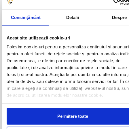
Plecari cu autocarul GALATI -
Consimțământ
Detalii
Despre
OLANDA catre urmatoarele
destinatii
Acest site utilizează cookie-uri
Folosim cookie-uri pentru a personaliza conținutul și anunțuri
AMSTERDAM
ROTTERDAM
BREDA
TILBURG
pentru a oferi funcții de rețele sociale și pentru a analiza trafi
DEN HAAG
UTRECHT
De asemenea, le oferim partenerilor de rețele sociale, de
EINDHOVEN
publicitate și de analize informații cu privire la modul în care
folosiți site-ul nostru. Aceștia le pot combina cu alte informați
oferite de dvs. sau culese în urma folosirii serviciilor lor. În c
Curse din Romania catre
în care alegeți să continuați să utilizați website-ul nostru, sun
de acord cu utilizarea modulelor noastre cookie.
OLANDA:
ACAS
LUGOJ
Permitere toate
ADJUD
MAGLAVIT
AIUD
MEDGIDIA