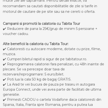
multe zile ale saptamanii. Pentru detalii exacte, va
recomandam sa cautati disponibilitatile de zile si tarife in
motorul de cautare de pe site sau sa ne cereti o oferta.
Campanii si promotii la calatoria cu Tabita Tour
✔️ Reducere de pana la 25€/grup de minim 5 persoane +
voucher cadou.
Alte beneficii la calatoria cu Tabita Tour:
✔️ Calatoresti cu autocare moderne, dotate cu prize, filme,
muzica.
✔️ Cumperi biletul rapid si sigur de pe tabitatour.ro.
✔️ Reprogramarea calatoriei fara penalizari, cu 48h inainte de
plecare. Se va perecepe doar taxa de
rezervare/reprogramare: 5 euro/bilet.
✔️ Poti lua la cala 50 kg de bagaj GRATIS.
✔️ La Arad te vei bucura de pauza pe traseu in autogara
Europa Connect, unde vei avea parte de facilitati de ultima
generatie.
✔️ Primesti CADOU o cartela Vodafone daca calatoresti din
Spania, Italia, Franta spre Romania, pentru a putea lua