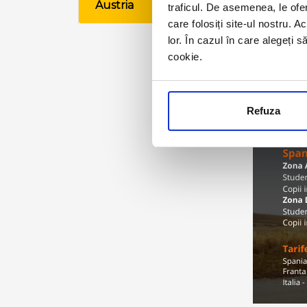
Austria
traficul. De asemenea, le ofer
VE
care folosiți site-ul nostru. A
lor. În cazul în care alegeți 
cookie.
Refuza