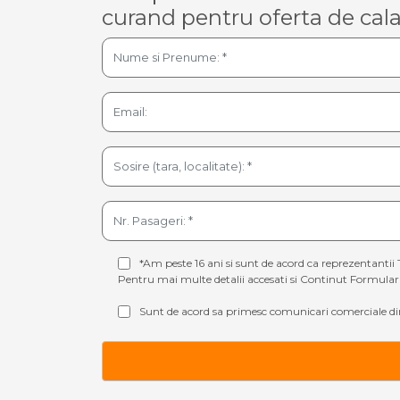
curand pentru oferta de cala
*Am peste 16 ani si sunt de acord ca reprezentantii 
Pentru mai multe detalii accesati si
Continut Formular 
Sunt de acord sa primesc comunicari comerciale din