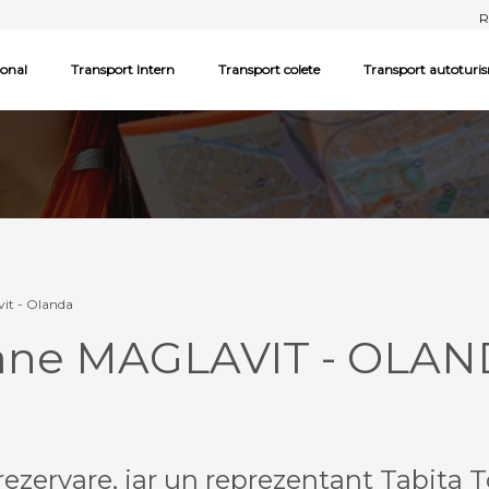
R
ional
Transport Intern
Transport colete
Transport autoturi
it - Olanda
oane MAGLAVIT - OLAN
ezervare, iar un reprezentant Tabita T