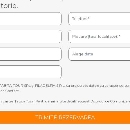
torie.
TABITA TOUR SRL și FILADELFIA S.R.L. sa prelucreze datele cu caracter personal sp
de Contact.
 partea Tabita Tour. Pentru mai multe detalii accesati
Acordul de Comunicare
TRIMITE REZERVAREA