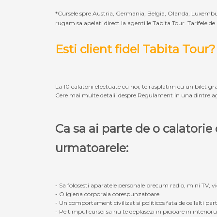
*Cursele spre Austria, Germania, Belgia, Olanda, Luxembur
rugam sa apelati direct la agentiile Tabita Tour. Tarifele de
Esti client fidel Tabita Tour?
La 10 calatorii efectuate cu noi, te rasplatim cu un bilet gra
Cere mai multe detalii despre Regulament in una dintre ag
Ca sa ai parte de o calatori
urmatoarele:
- Sa folosesti aparatele personale precum radio, mini TV, vid
- O igiena corporala corespunzatoare
- Un comportament civilizat si politicos fata de ceilalti part
- Pe timpul cursei sa nu te deplasezi in picioare in interior