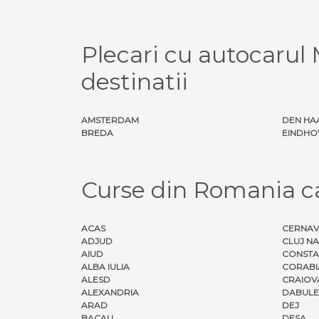
Plecari cu autocaru
destinatii
AMSTERDAM
DEN HA
BREDA
EINDHO
Curse din Romania 
ACAS
CERNA
ADJUD
CLUJ N
AIUD
CONSTA
ALBA IULIA
CORABI
ALESD
CRAIOV
ALEXANDRIA
DABULE
ARAD
DEJ
BACAU
DESA