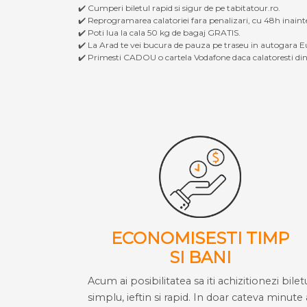
✔️ Cumperi biletul rapid si sigur de pe tabitatour.ro.
✔️ Reprogramarea calatoriei fara penalizari, cu 48h inaint
✔️ Poti lua la cala 50 kg de bagaj GRATIS.
✔️ La Arad te vei bucura de pauza pe traseu in autogara Eu
✔️ Primesti CADOU o cartela Vodafone daca calatoresti din 
ECONOMISESTI TIMP
SI BANI
Acum ai posibilitatea sa iti achizitionezi bilet
simplu, ieftin si rapid. In doar cateva minute 