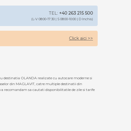
TEL:
+40 263 215 500
(L-V 08:00-17:30 | S 08:00-10:00 | D Inchis)
Click aici >>
cu destinatia OLANDA realizate cu autocare moderne si
aselor din MAGLAVIT, catre multiple destinatii din
 recomandam sa cautati disponibilitatile de zile si tarife