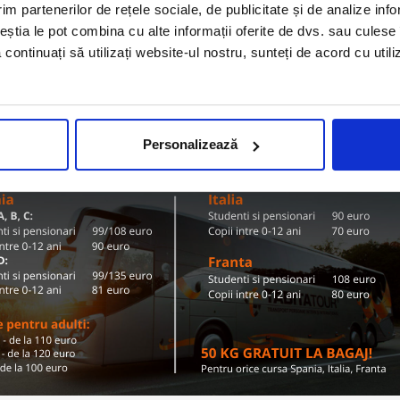
Olanda
im partenerilor de rețele sociale, de publicitate și de analize info
ZI TARIFE SI DESTINATII
ceștia le pot combina cu alte informații oferite de dvs. sau culese î
să continuați să utilizați website-ul nostru, sunteți de acord cu uti
Conditii de calatorie si bagaje
Personalizează