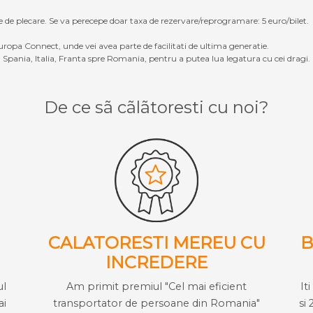
e de plecare. Se va perecepe doar taxa de rezervare/reprogramare: 5 euro/bilet.
ropa Connect, unde vei avea parte de facilitati de ultima generatie.
Spania, Italia, Franta spre Romania, pentru a putea lua legatura cu cei dragi.
De ce sã cãlãtoresti cu noi?
CALATORESTI MEREU CU
B
INCREDERE
ul
Am primit premiul "Cel mai eficient
It
ai
transportator de persoane din Romania"
si 