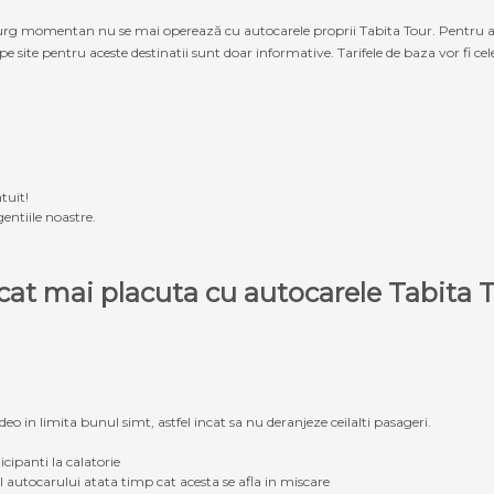
g momentan nu se mai operează cu autocarele proprii Tabita Tour. Pentru a ach
 pe site pentru aceste destinatii sunt doar informative. Tarifele de baza vor fi ce
tuit!
entiile noastre.
e cat mai placuta cu autocarele Tabit
eo in limita bunul simt, astfel incat sa nu deranjeze ceilalti pasageri.
icipanti la calatorie
ul autocarului atata timp cat acesta se afla in miscare