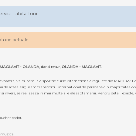
ervicii Tabita Tour
latorie actuale
ruta MAGLAVIT - OLANDA, dar si retur, OLANDA - MAGLAVIT.
oastra, va punem la dispozitie curse internationale regulate din MAGLAVIT 
cmai de aceea asiguram transportul international de persoane din majoritatea or
vers, se realizeaza in mai multe zile ale saptamanii. Pentru detalii exacte, va
oucher cadou.
, muzica.