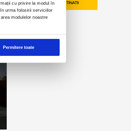
rmații cu privire la modul în
VEZI TARIFE SI DESTINATII
n urma folosirii serviciilor
lizarea modulelor noastre
Permitere toate