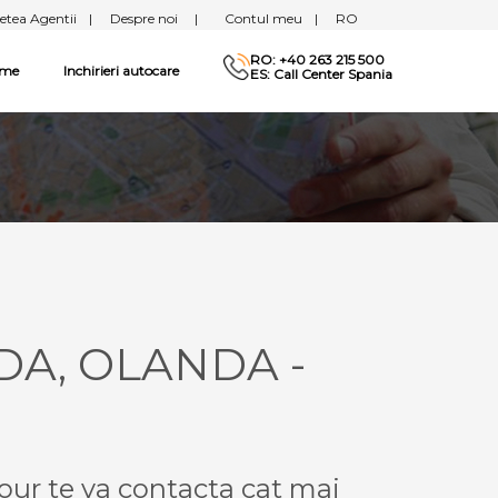
etea Agentii
|
Despre noi
|
Contul meu
|
RO
RO: +40 263 215 500
sme
Inchirieri autocare
ES: Call Center Spania
DA, OLANDA -
our te va contacta cat mai