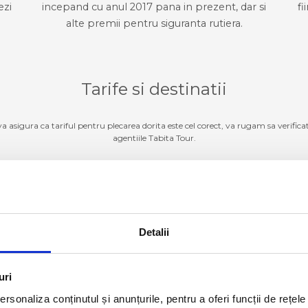
ezi
incepand cu anul 2017 pana in prezent, dar si
fi
alte premii pentru siguranta rutiera.
Tarife si destinatii
 va asigura ca tariful pentru plecarea dorita este cel corect, va rugam sa verifica
agentiile Tabita Tour.
Germania
ZI TARIFE SI DESTINATII
Detalii
Luxemburg
ZI TARIFE SI DESTINATII
Belgia
ZI TARIFE SI DESTINATII
uri
rsonaliza conținutul și anunțurile, pentru a oferi funcții de rețele