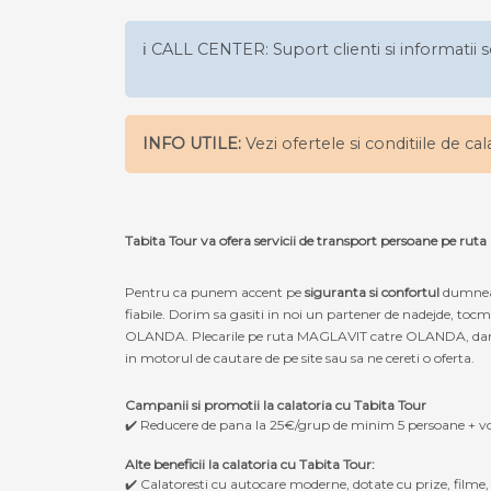
ℹ️ CALL CENTER: Suport clienti si informatii s
INFO UTILE:
Vezi ofertele si conditiile de ca
Tabita Tour va ofera servicii de transport persoane pe 
Pentru ca punem accent pe
siguranta si confortul
dumneav
fiabile. Dorim sa gasiti in noi un partener de nadejde, to
OLANDA. Plecarile pe ruta MAGLAVIT catre OLANDA, dar si in
in motorul de cautare de pe site sau sa ne cereti o oferta.
Campanii si promotii la calatoria cu Tabita Tour
✔️ Reducere de pana la 25€/grup de minim 5 persoane + v
Alte beneficii la calatoria cu Tabita Tour:
✔️ Calatoresti cu autocare moderne, dotate cu prize, filme