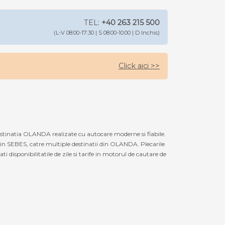
TEL:
+40 263 215 500
(L-V 08:00-17:30 | S 08:00-10:00 | D Inchis)
Click aici >>
stinatia OLANDA realizate cu autocare moderne si fiabile.
din SEBES, catre multiple destinatii din OLANDA. Plecarile
disponibilitatile de zile si tarife in motorul de cautare de