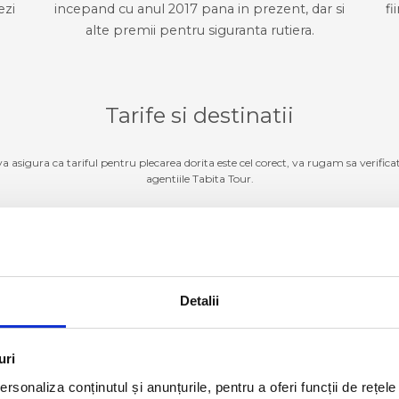
ezi
incepand cu anul 2017 pana in prezent, dar si
fi
alte premii pentru siguranta rutiera.
Tarife si destinatii
 va asigura ca tariful pentru plecarea dorita este cel corect, va rugam sa verifica
agentiile Tabita Tour.
Germania
ZI TARIFE SI DESTINATII
Detalii
Luxemburg
ZI TARIFE SI DESTINATII
Belgia
ZI TARIFE SI DESTINATII
uri
rsonaliza conținutul și anunțurile, pentru a oferi funcții de rețele