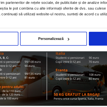
Olanda
im partenerilor de rețele sociale, de publicitate și de analize info
ZI TARIFE SI DESTINATII
ceștia le pot combina cu alte informații oferite de dvs. sau culese î
să continuați să utilizați website-ul nostru, sunteți de acord cu uti
Conditii de calatorie si bagaje
Personalizează