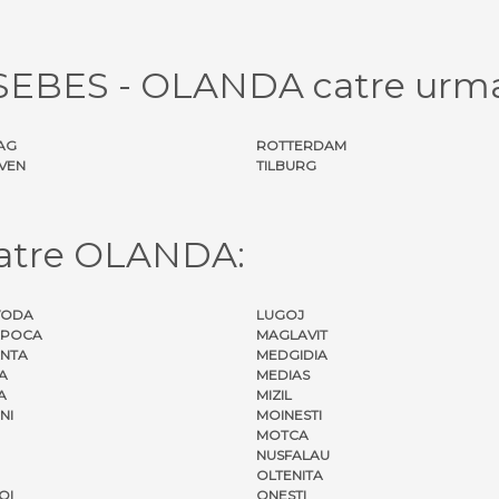
 SEBES - OLANDA catre urmat
AG
ROTTERDAM
VEN
TILBURG
catre OLANDA:
VODA
LUGOJ
APOCA
MAGLAVIT
NTA
MEDGIDIA
A
MEDIAS
A
MIZIL
NI
MOINESTI
MOTCA
NUSFALAU
OLTENITA
OI
ONESTI