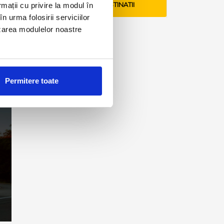
rmații cu privire la modul în
VEZI TARIFE SI DESTINATII
n urma folosirii serviciilor
lizarea modulelor noastre
Permitere toate