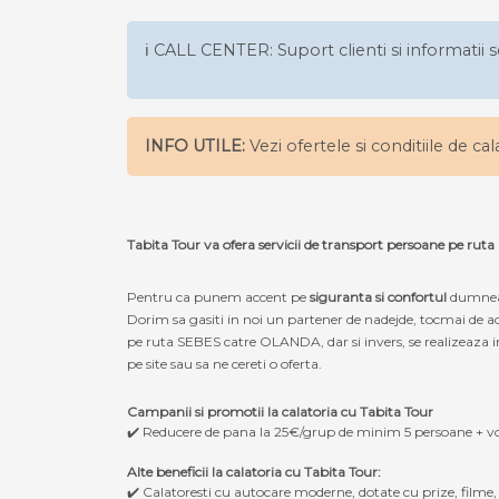
ℹ️ CALL CENTER: Suport clienti si informatii s
INFO UTILE:
Vezi ofertele si conditiile de ca
Tabita Tour va ofera servicii de transport persoane pe r
Pentru ca punem accent pe
siguranta si confortul
dumneav
Dorim sa gasiti in noi un partener de nadejde, tocmai de a
pe ruta SEBES catre OLANDA, dar si invers, se realizeaza in
pe site sau sa ne cereti o oferta.
Campanii si promotii la calatoria cu Tabita Tour
✔️ Reducere de pana la 25€/grup de minim 5 persoane + v
Alte beneficii la calatoria cu Tabita Tour:
✔️ Calatoresti cu autocare moderne, dotate cu prize, filme