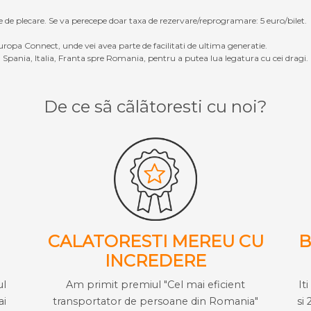
e de plecare. Se va perecepe doar taxa de rezervare/reprogramare: 5 euro/bilet.
ropa Connect, unde vei avea parte de facilitati de ultima generatie.
Spania, Italia, Franta spre Romania, pentru a putea lua legatura cu cei dragi.
De ce sã cãlãtoresti cu noi?
CALATORESTI MEREU CU
B
INCREDERE
ul
Am primit premiul "Cel mai eficient
It
ai
transportator de persoane din Romania"
si 