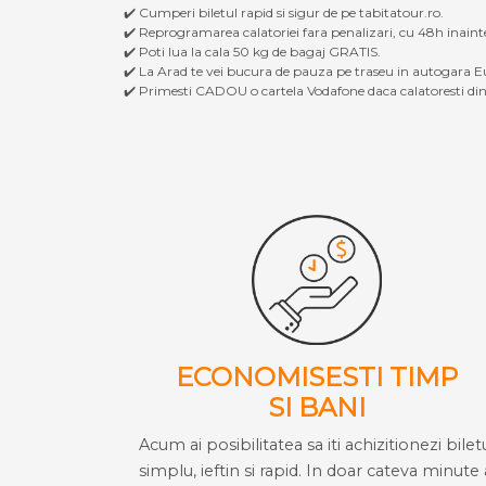
✔️ Cumperi biletul rapid si sigur de pe tabitatour.ro.
✔️ Reprogramarea calatoriei fara penalizari, cu 48h inaint
✔️ Poti lua la cala 50 kg de bagaj GRATIS.
✔️ La Arad te vei bucura de pauza pe traseu in autogara Eu
✔️ Primesti CADOU o cartela Vodafone daca calatoresti din 
ECONOMISESTI TIMP
SI BANI
Acum ai posibilitatea sa iti achizitionezi bilet
simplu, ieftin si rapid. In doar cateva minute 