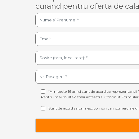
curand pentru oferta de cala
*Am peste 16 ani si sunt de acord ca reprezentantii 
Pentru mai multe detalii accesati si
Continut Formular 
Sunt de acord sa primesc comunicari comerciale din