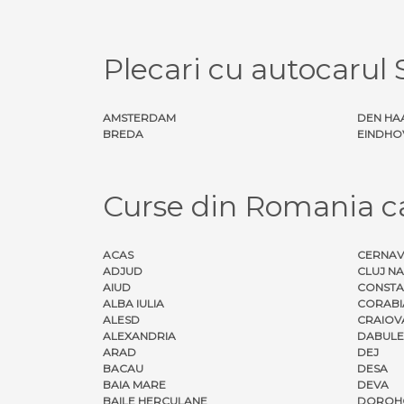
Plecari cu autocarul
AMSTERDAM
DEN HA
BREDA
EINDHO
Curse din Romania 
ACAS
CERNA
ADJUD
CLUJ N
AIUD
CONSTA
ALBA IULIA
CORABI
ALESD
CRAIOV
ALEXANDRIA
DABULE
ARAD
DEJ
BACAU
DESA
BAIA MARE
DEVA
BAILE HERCULANE
DOROH