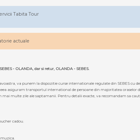
ervicii Tabita Tour
latorie actuale
uta SEBES - OLANDA, dar si retur, OLANDA - SEBES.
oastra, va punem la dispozitie curse internationale regulate din SEBES cu de
ceea asiguram transportul international de persoane din majoritatea oraselor 
 mai multe zile ale saptamanii. Pentru detalii exacte, va recomandam sa cautati 
oucher cadou.
, muzica.