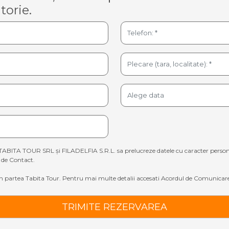
torie.
TABITA TOUR SRL și FILADELFIA S.R.L. sa prelucreze datele cu caracter personal sp
de Contact.
 partea Tabita Tour. Pentru mai multe detalii accesati
Acordul de Comunicare
TRIMITE REZERVAREA