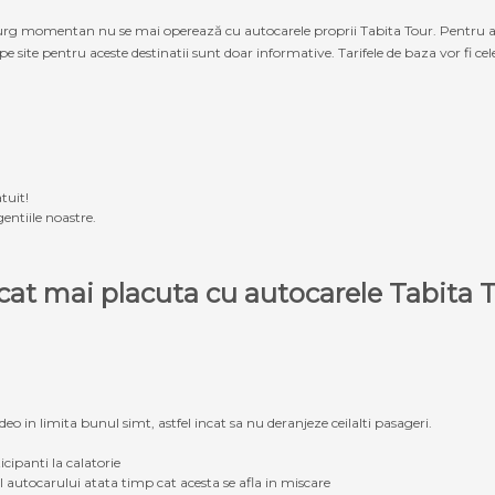
g momentan nu se mai operează cu autocarele proprii Tabita Tour. Pentru a ach
 pe site pentru aceste destinatii sunt doar informative. Tarifele de baza vor fi ce
tuit!
entiile noastre.
e cat mai placuta cu autocarele Tabit
eo in limita bunul simt, astfel incat sa nu deranjeze ceilalti pasageri.
icipanti la calatorie
ul autocarului atata timp cat acesta se afla in miscare