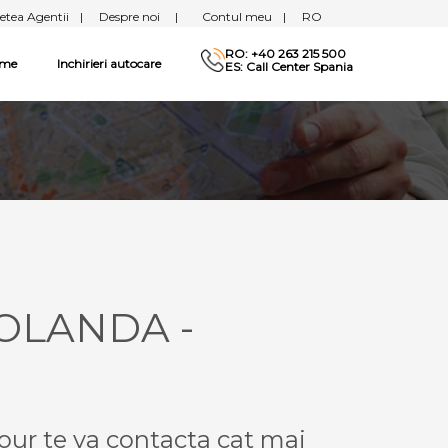
etea Agentii
|
Despre noi
|
Contul meu
|
RO
RO: +40 263 215 500
sme
Inchirieri autocare
ES: Call Center Spania
 OLANDA -
our te va contacta cat mai