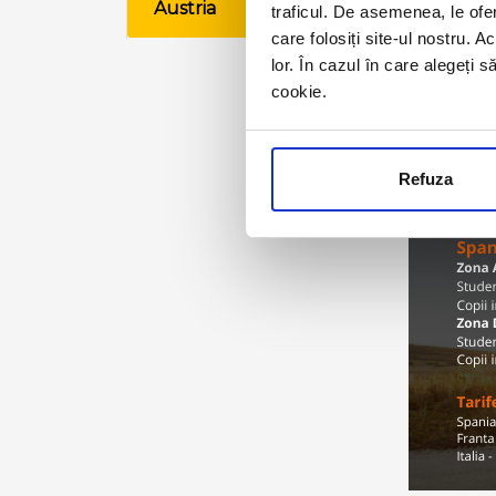
Austria
traficul. De asemenea, le ofer
VE
care folosiți site-ul nostru. A
lor. În cazul în care alegeți 
cookie.
Refuza