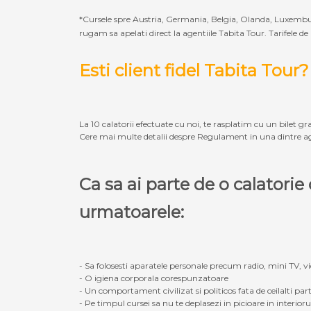
*Cursele spre Austria, Germania, Belgia, Olanda, Luxembur
rugam sa apelati direct la agentiile Tabita Tour. Tarifele de
Esti client fidel Tabita Tour?
La 10 calatorii efectuate cu noi, te rasplatim cu un bilet gra
Cere mai multe detalii despre Regulament in una dintre ag
Ca sa ai parte de o calatori
urmatoarele:
- Sa folosesti aparatele personale precum radio, mini TV, vid
- O igiena corporala corespunzatoare
- Un comportament civilizat si politicos fata de ceilalti part
- Pe timpul cursei sa nu te deplasezi in picioare in interior