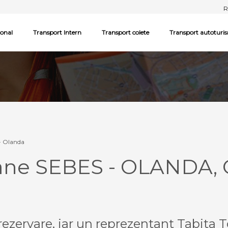
R
ional
Transport Intern
Transport colete
Transport autoturi
- Olanda
oane SEBES - OLANDA,
ezervare, iar un reprezentant Tabita T