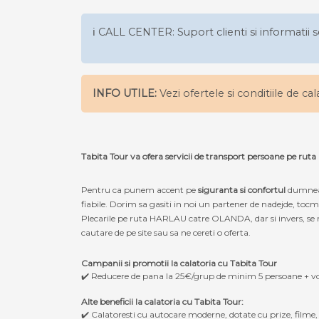
ℹ️ CALL CENTER: Suport clienti si informatii s
INFO UTILE:
Vezi ofertele si conditiile de ca
Tabita Tour va ofera servicii de transport persoane pe 
Pentru ca punem accent pe
siguranta si confortul
dumneav
fiabile. Dorim sa gasiti in noi un partener de nadejde, t
Plecarile pe ruta HARLAU catre OLANDA, dar si invers, se re
cautare de pe site sau sa ne cereti o oferta.
Campanii si promotii la calatoria cu Tabita Tour
✔️ Reducere de pana la 25€/grup de minim 5 persoane + v
Alte beneficii la calatoria cu Tabita Tour:
✔️ Calatoresti cu autocare moderne, dotate cu prize, filme