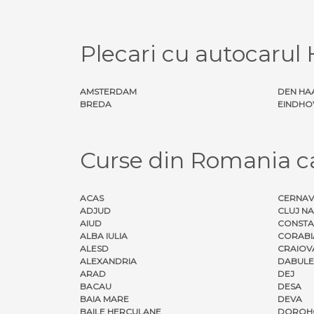
Plecari cu autocaru
AMSTERDAM
DEN HA
BREDA
EINDHO
Curse din Romania 
ACAS
CERNA
ADJUD
CLUJ N
AIUD
CONSTA
ALBA IULIA
CORABI
ALESD
CRAIOV
ALEXANDRIA
DABULE
ARAD
DEJ
BACAU
DESA
BAIA MARE
DEVA
BAILE HERCULANE
DOROH