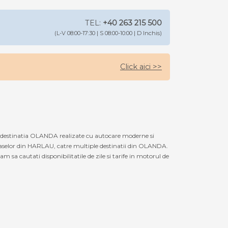
TEL:
+40 263 215 500
(L-V 08:00-17:30 | S 08:00-10:00 | D Inchis)
Click aici >>
 destinatia OLANDA realizate cu autocare moderne si
oraselor din HARLAU, catre multiple destinatii din OLANDA.
sa cautati disponibilitatile de zile si tarife in motorul de