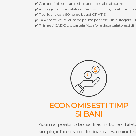
✔️ Cumperi biletul rapid si sigur de pe tabitatour.ro.
✔️ Reprogramarea calatoriei fara penalizari, cu 48h inaint
✔️ Poti lua la cala 50 kg de bagaj GRATIS.
✔️ La Arad te vei bucura de pauza pe traseu in autogara Eu
✔️ Primesti CADOU o cartela Vodafone daca calatoresti din 
ECONOMISESTI TIMP
SI BANI
Acum ai posibilitatea sa iti achizitionezi bilet
simplu, ieftin si rapid. In doar cateva minute 