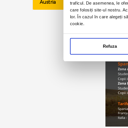
Austria
traficul. De asemenea, le ofer
VE
care folosiți site-ul nostru. A
lor. În cazul în care alegeți 
cookie.
Refuza