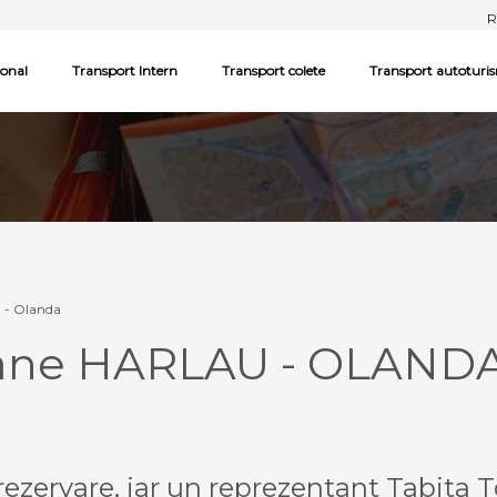
R
ional
Transport Intern
Transport colete
Transport autoturi
 - Olanda
oane HARLAU - OLAND
ezervare, iar un reprezentant Tabita T