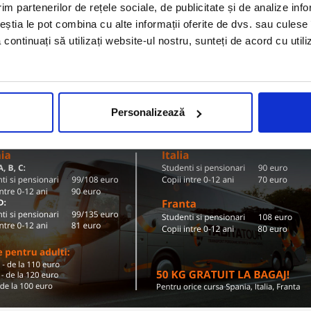
Olanda
im partenerilor de rețele sociale, de publicitate și de analize info
ZI TARIFE SI DESTINATII
ceștia le pot combina cu alte informații oferite de dvs. sau culese î
să continuați să utilizați website-ul nostru, sunteți de acord cu uti
Conditii de calatorie si bagaje
Personalizează