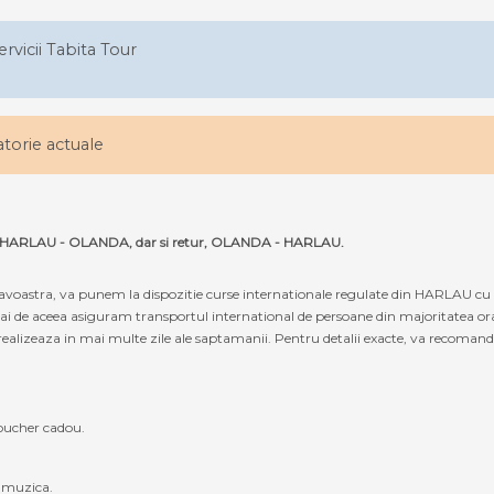
ervicii Tabita Tour
latorie actuale
ruta HARLAU - OLANDA, dar si retur, OLANDA - HARLAU.
oastra, va punem la dispozitie curse internationale regulate din HARLAU cu
ocmai de aceea asiguram transportul international de persoane din majoritatea 
alizeaza in mai multe zile ale saptamanii. Pentru detalii exacte, va recomandam 
oucher cadou.
, muzica.