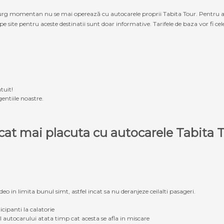
g momentan nu se mai operează cu autocarele proprii Tabita Tour. Pentru a ach
 pe site pentru aceste destinatii sunt doar informative. Tarifele de baza vor fi ce
tuit!
entiile noastre.
e cat mai placuta cu autocarele Tabit
eo in limita bunul simt, astfel incat sa nu deranjeze ceilalti pasageri.
icipanti la calatorie
ul autocarului atata timp cat acesta se afla in miscare