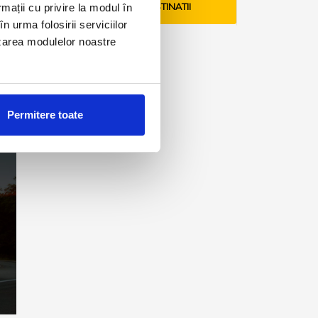
rmații cu privire la modul în
VEZI TARIFE SI DESTINATII
n urma folosirii serviciilor
lizarea modulelor noastre
Permitere toate