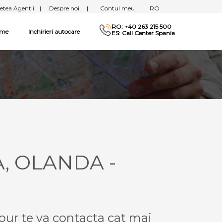
etea Agentii
|
Despre noi
|
Contul meu
|
RO
RO: +40 263 215 500
sme
Inchirieri autocare
ES: Call Center Spania
A, OLANDA -
our te va contacta cat mai