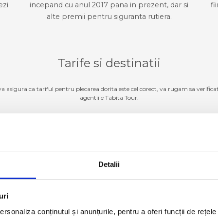
ezi
incepand cu anul 2017 pana in prezent, dar si
fi
alte premii pentru siguranta rutiera.
Tarife si destinatii
 va asigura ca tariful pentru plecarea dorita este cel corect, va rugam sa verifica
agentiile Tabita Tour.
Germania
ZI TARIFE SI DESTINATII
Detalii
Luxemburg
ZI TARIFE SI DESTINATII
Belgia
ZI TARIFE SI DESTINATII
uri
rsonaliza conținutul și anunțurile, pentru a oferi funcții de rețele