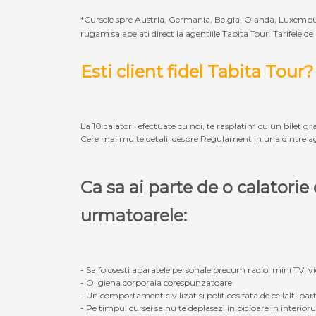
*Cursele spre Austria, Germania, Belgia, Olanda, Luxembur
rugam sa apelati direct la agentiile Tabita Tour. Tarifele de
Esti client fidel Tabita Tour?
La 10 calatorii efectuate cu noi, te rasplatim cu un bilet gra
Cere mai multe detalii despre Regulament in una dintre ag
Ca sa ai parte de o calatori
urmatoarele:
- Sa folosesti aparatele personale precum radio, mini TV, vid
- O igiena corporala corespunzatoare
- Un comportament civilizat si politicos fata de ceilalti part
- Pe timpul cursei sa nu te deplasezi in picioare in interior