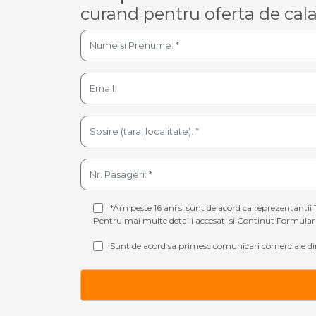
curand pentru oferta de cala
*Am peste 16 ani si sunt de acord ca reprezentantii 
Pentru mai multe detalii accesati si
Continut Formular 
Sunt de acord sa primesc comunicari comerciale din