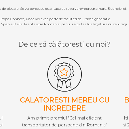
e de plecare. Se va perecepe doar taxa de rezervare/reprogramare: 5 euro/bilet.
ropa Connect, unde vei avea parte de facilitati de ultima generatie.
Spania, Italia, Franta spre Romania, pentru a putea lua legatura cu cei dragi.
De ce sã cãlãtoresti cu noi?
CALATORESTI MEREU CU
B
INCREDERE
ul
Am primit premiul "Cel mai eficient
It
ai
transportator de persoane din Romania"
si 