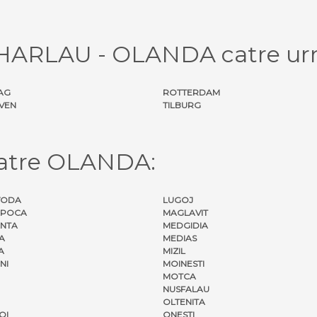
l HARLAU - OLANDA catre urm
AG
ROTTERDAM
VEN
TILBURG
catre OLANDA:
VODA
LUGOJ
APOCA
MAGLAVIT
NTA
MEDGIDIA
A
MEDIAS
A
MIZIL
NI
MOINESTI
MOTCA
NUSFALAU
OLTENITA
OI
ONESTI