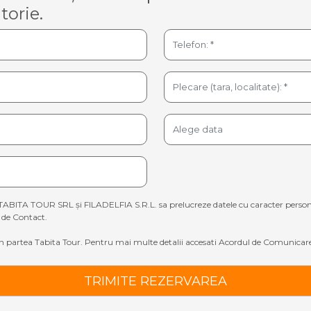
torie.
TABITA TOUR SRL și FILADELFIA S.R.L. sa prelucreze datele cu caracter personal sp
de Contact.
 partea Tabita Tour. Pentru mai multe detalii accesati
Acordul de Comunicare
TRIMITE REZERVAREA