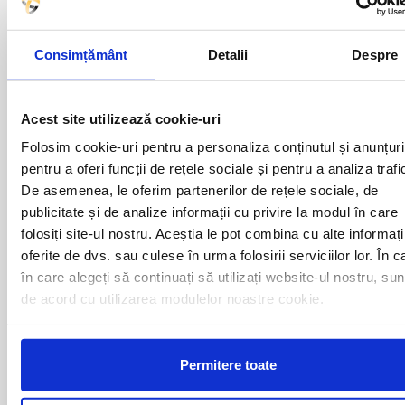
Plecari cu autocarul ZALAU -
Consimțământ
Detalii
Despre
OLANDA catre urmatoarele
destinatii
Acest site utilizează cookie-uri
Folosim cookie-uri pentru a personaliza conținutul și anunțuri
AMSTERDAM
ROTTERDAM
BREDA
TILBURG
pentru a oferi funcții de rețele sociale și pentru a analiza trafi
DEN HAAG
UTRECHT
De asemenea, le oferim partenerilor de rețele sociale, de
EINDHOVEN
publicitate și de analize informații cu privire la modul în care
folosiți site-ul nostru. Aceștia le pot combina cu alte informați
oferite de dvs. sau culese în urma folosirii serviciilor lor. În c
Curse din Romania catre
în care alegeți să continuați să utilizați website-ul nostru, sun
de acord cu utilizarea modulelor noastre cookie.
OLANDA:
ACAS
LUGOJ
Permitere toate
ADJUD
MAGLAVIT
AIUD
MEDGIDIA