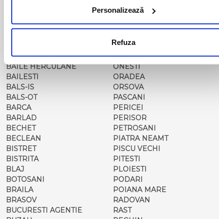
ALBA IULIA
MEDIAS
Personalizează
ALESD
MIZIL
ALEXANDRIA
MOINESTI
ARAD
MOTCA
Refuza
BACAU
NUSFALAU
BAIA MARE
OLTENITA
BAILE HERCULANE
ONESTI
BAILESTI
ORADEA
BALS-IS
ORSOVA
BALS-OT
PASCANI
BARCA
PERICEI
BARLAD
PERISOR
BECHET
PETROSANI
BECLEAN
PIATRA NEAMT
BISTRET
PISCU VECHI
BISTRITA
PITESTI
BLAJ
PLOIESTI
BOTOSANI
PODARI
BRAILA
POIANA MARE
BRASOV
RADOVAN
BUCURESTI AGENTIE
RAST