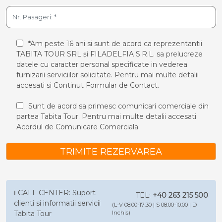
*Am peste 16 ani si sunt de acord ca reprezentantii
TABITA TOUR SRL și FILADELFIA S.R.L. sa prelucreze
datele cu caracter personal specificate in vederea
furnizarii serviciilor solicitate. Pentru mai multe detalii
accesati si
Continut Formular de Contact.
Sunt de acord sa primesc comunicari comerciale din
partea Tabita Tour. Pentru mai multe detalii accesati
Acordul de Comunicare Comerciala.
TRIMITE REZERVAREA
ℹ️ CALL CENTER: Suport
TEL:
+40 263 215 500
clienti si informatii servicii
(L-V 08:00-17:30 | S 08:00-10:00 | D
Tabita Tour
Inchis)