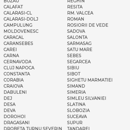
BUZAU
REGHIN
CALAFAT
RESITA
CALARASI-CL
RM. VALCEA
CALARASI-DOLJ
ROMAN
CAMPULUNG
ROSIORII DE VEDE
MOLDOVENESC
SADOVA
CARACAL
SALONTA
CARANSEBES
SARMASAG
CAREI
SATU MARE
CARNA
SEBES
CERNAVODA
SEGARCEA
CLUJ NAPOCA
SIBIU
CONSTANTA
SIBOT
CORABIA
SIGHETU MARMATIEI
CRAIOVA
SIMAND
DABULENI
SIMERIA
DEJ
SIMLEU SILVANIEI
DESA
SLATINA
DEVA
SLOBOZIA
DOROHOI
SUCEAVA
DRAGASANI
SUPUR
DROBETA TURNU SEVERIN
TANDAREI