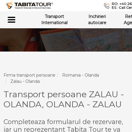
RO: +40 26
ES : Call Ce
Transport
Inchirieri
Re
International
autocare
Age
Firma transport persoane
Romania - Olanda
Zalau - Olanda
Transport persoane ZALAU -
OLANDA, OLANDA - ZALAU
Completeaza formularul de rezervare,
iar un reprezentant Tabita Tour te va