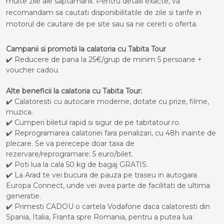
multe zile ale saptamanii. Pentru detalii exacte, va
recomandam sa cautati disponibilitatile de zile si tarife in
motorul de cautare de pe site sau sa ne cereti o oferta.
Campanii si promotii la calatoria cu Tabita Tour
✔️ Reducere de pana la 25€/grup de minim 5 persoane +
voucher cadou.
Alte beneficii la calatoria cu Tabita Tour:
✔️ Calatoresti cu autocare moderne, dotate cu prize, filme,
muzica.
✔️ Cumperi biletul rapid si sigur de pe tabitatour.ro.
✔️ Reprogramarea calatoriei fara penalizari, cu 48h inainte de
plecare. Se va perecepe doar taxa de
rezervare/reprogramare: 5 euro/bilet.
✔️ Poti lua la cala 50 kg de bagaj GRATIS.
✔️ La Arad te vei bucura de pauza pe traseu in autogara
Europa Connect, unde vei avea parte de facilitati de ultima
generatie.
✔️ Primesti CADOU o cartela Vodafone daca calatoresti din
Spania, Italia, Franta spre Romania, pentru a putea lua