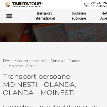
RO: +40 26
ES : Call Ce
Transport
Inchirieri
Re
International
autocare
Age
Firma transport persoane
Romania - Olanda
Moinesti - Olanda
Transport persoane
MOINESTI - OLANDA,
OLANDA - MOINESTI
Completeaza formularul de rezervare,