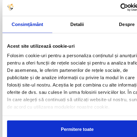
Plecari cu autocarul MOINESTI -
Consimțământ
Detalii
Despre
OLANDA catre urmatoarele
destinatii
Acest site utilizează cookie-uri
Folosim cookie-uri pentru a personaliza conținutul și anunțuri
AMSTERDAM
ROTTERDAM
pentru a oferi funcții de rețele sociale și pentru a analiza trafi
BREDA
TILBURG
De asemenea, le oferim partenerilor de rețele sociale, de
DEN HAAG
UTRECHT
publicitate și de analize informații cu privire la modul în care
EINDHOVEN
folosiți site-ul nostru. Aceștia le pot combina cu alte informați
oferite de dvs. sau culese în urma folosirii serviciilor lor. În c
în care alegeți să continuați să utilizați website-ul nostru, sun
Curse din Romania catre
de acord cu utilizarea modulelor noastre cookie.
OLANDA:
Permitere toate
ACAS
LUGOJ