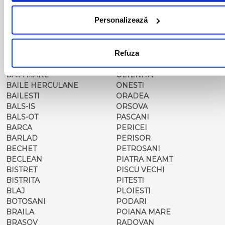
ADJUD
MAGLAVIT
AIUD
MEDGIDIA
Personalizează
ALBA IULIA
MEDIAS
ALESD
MIZIL
ALEXANDRIA
MOINESTI
Refuza
ARAD
MOTCA
BACAU
NUSFALAU
BAIA MARE
OLTENITA
BAILE HERCULANE
ONESTI
BAILESTI
ORADEA
BALS-IS
ORSOVA
BALS-OT
PASCANI
BARCA
PERICEI
BARLAD
PERISOR
BECHET
PETROSANI
BECLEAN
PIATRA NEAMT
BISTRET
PISCU VECHI
BISTRITA
PITESTI
BLAJ
PLOIESTI
BOTOSANI
PODARI
BRAILA
POIANA MARE
BRASOV
RADOVAN