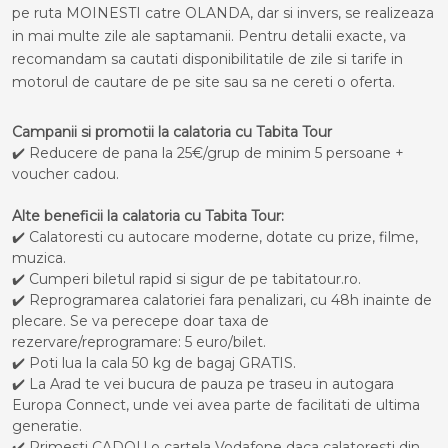
pe ruta MOINESTI catre OLANDA, dar si invers, se realizeaza
in mai multe zile ale saptamanii. Pentru detalii exacte, va
recomandam sa cautati disponibilitatile de zile si tarife in
motorul de cautare de pe site sau sa ne cereti o oferta.
Campanii si promotii la calatoria cu Tabita Tour
✔️ Reducere de pana la 25€/grup de minim 5 persoane +
voucher cadou.
Alte beneficii la calatoria cu Tabita Tour:
✔️ Calatoresti cu autocare moderne, dotate cu prize, filme,
muzica.
✔️ Cumperi biletul rapid si sigur de pe tabitatour.ro.
✔️ Reprogramarea calatoriei fara penalizari, cu 48h inainte de
plecare. Se va perecepe doar taxa de
rezervare/reprogramare: 5 euro/bilet.
✔️ Poti lua la cala 50 kg de bagaj GRATIS.
✔️ La Arad te vei bucura de pauza pe traseu in autogara
Europa Connect, unde vei avea parte de facilitati de ultima
generatie.
✔️ Primesti CADOU o cartela Vodafone daca calatoresti din