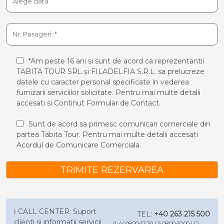
*Am peste 16 ani si sunt de acord ca reprezentantii
TABITA TOUR SRL și FILADELFIA S.R.L. sa prelucreze
datele cu caracter personal specificate in vederea
furnizarii serviciilor solicitate. Pentru mai multe detalii
accesati si
Continut Formular de Contact.
Sunt de acord sa primesc comunicari comerciale din
partea Tabita Tour. Pentru mai multe detalii accesati
Acordul de Comunicare Comerciala.
TRIMITE REZERVAREA
ℹ️ CALL CENTER: Suport
TEL:
+40 263 215 500
clienti si informatii servicii
(L-V 08:00-17:30 | S 08:00-10:00 | D