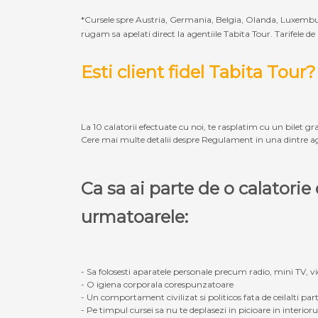
*Cursele spre Austria, Germania, Belgia, Olanda, Luxembur
rugam sa apelati direct la agentiile Tabita Tour. Tarifele de
Esti client fidel Tabita Tour?
La 10 calatorii efectuate cu noi, te rasplatim cu un bilet gra
Cere mai multe detalii despre Regulament in una dintre ag
Ca sa ai parte de o calatori
urmatoarele:
- Sa folosesti aparatele personale precum radio, mini TV, vid
- O igiena corporala corespunzatoare
- Un comportament civilizat si politicos fata de ceilalti part
- Pe timpul cursei sa nu te deplasezi in picioare in interior