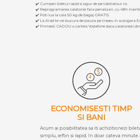
✔️ Cumperi biletul rapid si sigur de pe tabitatour.ro.
✔️ Reprogramarea calatoriei fara penalizari, cu 48h inaint
✔️ Poti lua la cala 50 kg de bagaj GRATIS.
✔️ La Arad te vei bucura de pauza pe traseu in autogara Eu
✔️ Primesti CADOU o cartela Vodafone daca calatoresti din 
ECONOMISESTI TIMP
SI BANI
Acum ai posibilitatea sa iti achizitionezi bilet
simplu, ieftin si rapid. In doar cateva minute 